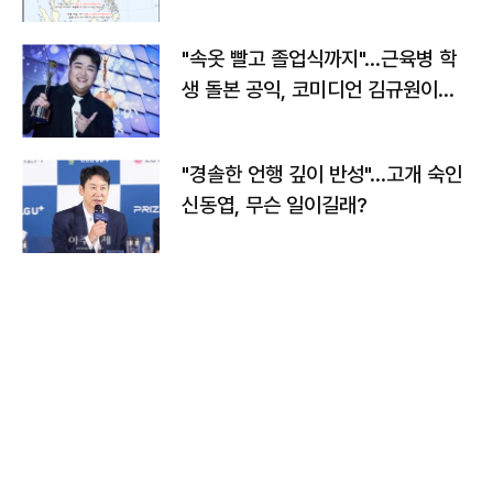
"속옷 빨고 졸업식까지"…근육병 학
생 돌본 공익, 코미디언 김규원이었
다
"경솔한 언행 깊이 반성"…고개 숙인
신동엽, 무슨 일이길래?