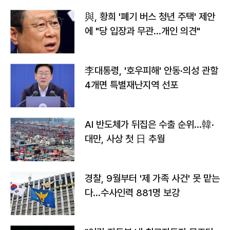
與, 황희 '폐기 버스 청년 주택' 제안
에 "당 입장과 무관…개인 의견"
李대통령, '호우피해' 안동·의성 관할
4개면 특별재난지역 선포
AI 반도체가 뒤집은 수출 순위…韓·
대만, 사상 첫 日 추월
경찰, 9월부터 '제 가족 사건' 못 맡는
다…수사인력 881명 보강