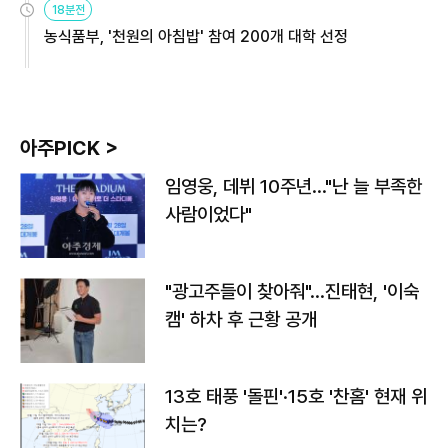
18분전
농식품부, '천원의 아침밥' 참여 200개 대학 선정
아주PICK >
임영웅, 데뷔 10주년…"난 늘 부족한
사람이었다"
"광고주들이 찾아줘"…진태현, '이숙
캠' 하차 후 근황 공개
13호 태풍 '돌핀'·15호 '찬홈' 현재 위
치는?