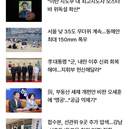
"이란 지도부 내 최고지도자 모즈타
바 위독설 확산"
서울 낮 35도 무더위 계속…동해안
최대 150㎜ 폭우
李대통령 "군, 내란 이후 신뢰 회복
해야…지휘부 헌신해달라"
與, 부동산 세제 개편안 비판 오세훈
에 '맹공'…"공급 억제기"
합수본, 선관위 9곳 추가 압색…강남