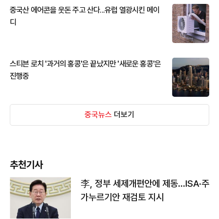
중국산 에어콘을 웃돈 주고 산다...유럽 열광시킨 메이
디
스티븐 로치 '과거의 홍콩'은 끝났지만 '새로운 홍콩'은
진행중
중국뉴스
더보기
추천기사
李, 정부 세제개편안에 제동…ISA·주
가누르기안 재검토 지시