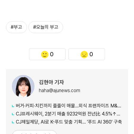
#부고
#오늘의 부고
0
0
김현아 기자
haha@ajunews.com
버거·커피·치킨까지 줄줄이 매물…외식 프랜차이즈 M&A '활기'
CJ프레시웨이, 2분기 매출 9232억원 전년比 4.5%↑…'식봄' 성장세 뚜렷
CJ제일제당, AI로 K-푸드 맞춤 기획… '푸드 AI 360' 구축