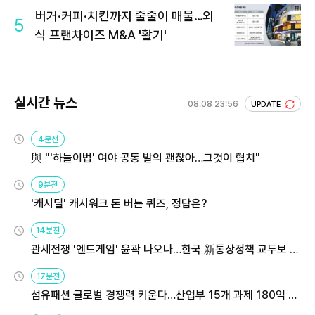
버거·커피·치킨까지 줄줄이 매물…외
5
식 프랜차이즈 M&A '활기'
실시간 뉴스
08.08 23:56
UPDATE
4분전
與 "'하늘이법' 여야 공동 발의 괜찮아…그것이 협치"
9분전
'캐시딜' 캐시워크 돈 버는 퀴즈, 정답은?
14분전
관세전쟁 '엔드게임' 윤곽 나오나…한국 新통상정책 교두보 활
용해야
17분전
섬유패션 글로벌 경쟁력 키운다…산업부 15개 과제 180억 지
원