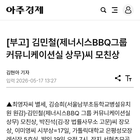
로
아
그
검
전
주
인
색
체
경
메
제
뉴
[부고] 김민철(제너시스BBQ그룹
커뮤니케이션실 상무)씨 모친상
김현아 기자
공
텍
입력 2026-05-17 13:27
유
스
트
크
기
▲최영자씨 별세, 김승희(서울남부초등학교병설유치
원 원감)·김민철(제너시스BBQ 그룹 커뮤니케이션실
상무) 모친상, 박진석(김·장 법률사무소 고문)씨 장모
상, 이미영씨 시부상=17일, 가톨릭대학교 은평성모장
례식장 5호실, 발인 19일 오전 7시, 장지 서현추모공