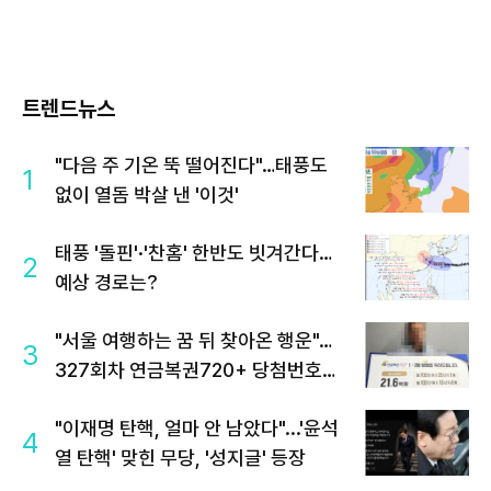
트렌드뉴스
"다음 주 기온 뚝 떨어진다"…태풍도
1
없이 열돔 박살 낸 '이것'
태풍 '돌핀'·'찬홈' 한반도 빗겨간다…
2
예상 경로는?
"서울 여행하는 꿈 뒤 찾아온 행운"…
3
327회차 연금복권720+ 당첨번호조
회 주목
"이재명 탄핵, 얼마 안 남았다"...'윤석
4
열 탄핵' 맞힌 무당, '성지글' 등장