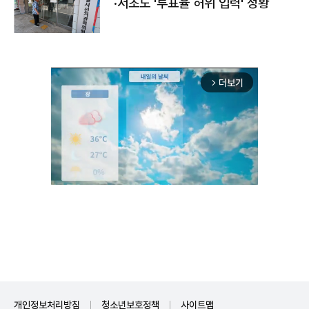
·서초도 '투표율 허위 입력' 정황
더보기
arrow_forward_ios
Unmute
개인정보처리방침
청소년보호정책
사이트맵