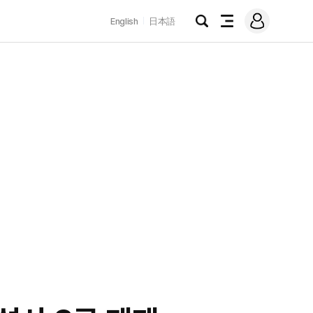
로
English
日本語
그
검
전
인
색
체
메
뉴