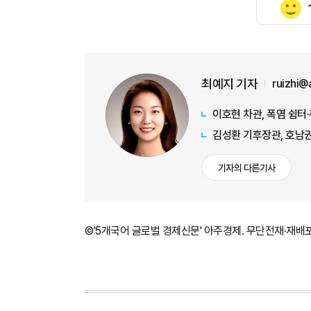
최예지 기자
ruizhi@
이호현 차관, 폭염 쉼터
김성환 기후장관, 호남권
기자의 다른기사
©'5개국어 글로벌 경제신문' 아주경제. 무단전재·재배