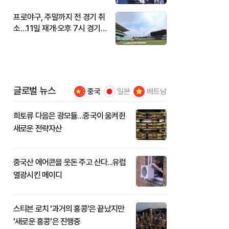
프로야구, 주말까지 전 경기 취
소…11일 재개·오후 7시 경기
시작
글로벌 뉴스
중국
일본
베트남
희토류 다음은 광모듈…중국이 움켜쥔
새로운 전략자산
중국산 에어콘을 웃돈 주고 산다...유럽
열광시킨 메이디
스티븐 로치 '과거의 홍콩'은 끝났지만
'새로운 홍콩'은 진행중