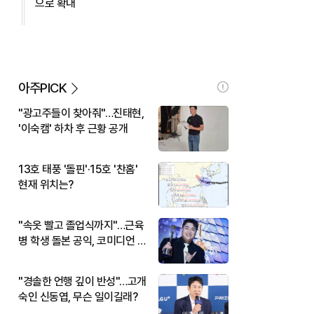
으로 확대
아주PICK
"광고주들이 찾아줘"…진태현,
'이숙캠' 하차 후 근황 공개
13호 태풍 '돌핀'·15호 '찬홈'
현재 위치는?
"속옷 빨고 졸업식까지"…근육
병 학생 돌본 공익, 코미디언 김
규원이었다
"경솔한 언행 깊이 반성"…고개
숙인 신동엽, 무슨 일이길래?