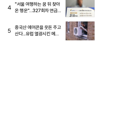
"서울 여행하는 꿈 뒤 찾아
4
온 행운"…327회차 연금
복권720+ 당첨번호조회
주목
중국산 에어콘을 웃돈 주고
5
산다...유럽 열광시킨 메이
디