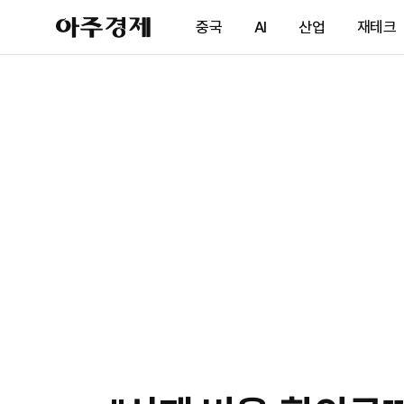
아
중국
AI
산업
재테크
주
경
제