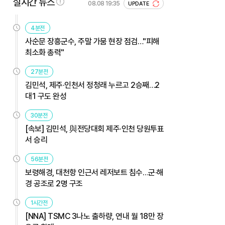
실시간 뉴스
08.08 19:35
UPDATE
4분전
사순문 장흥군수, 주말 가뭄 현장 점검…"피해
최소화 총력"
27분전
김민석, 제주·인천서 정청래 누르고 2승째…2
대1 구도 완성
30분전
[속보] 김민석, 與전당대회 제주·인천 당원투표
서 승리
56분전
보령해경, 대천항 인근서 레저보트 침수…군·해
경 공조로 2명 구조
1시간전
[NNA] TSMC 3나노 출하량, 연내 월 18만 장