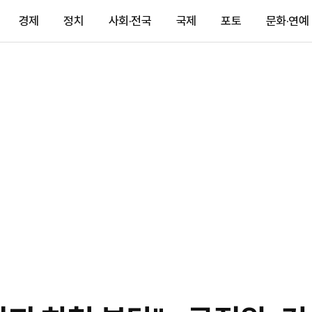
경제
정치
사회·전국
국제
포토
문화·연예