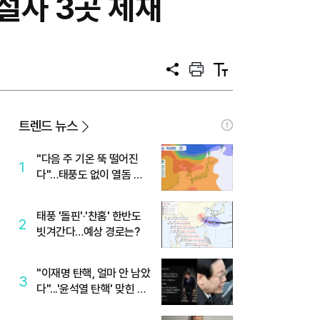
건설사 3곳 제재
공
프
텍
유
린
스
트
트
크
기
트렌드 뉴스
"다음 주 기온 뚝 떨어진
1
다"…태풍도 없이 열돔 박
살 낸 '이것'
태풍 '돌핀'·'찬홈' 한반도
2
빗겨간다…예상 경로는?
"이재명 탄핵, 얼마 안 남았
3
다"...'윤석열 탄핵' 맞힌 무
당, '성지글' 등장