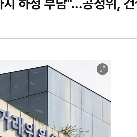
지 하청 부담"...공정위, 
이
미
지
확
대