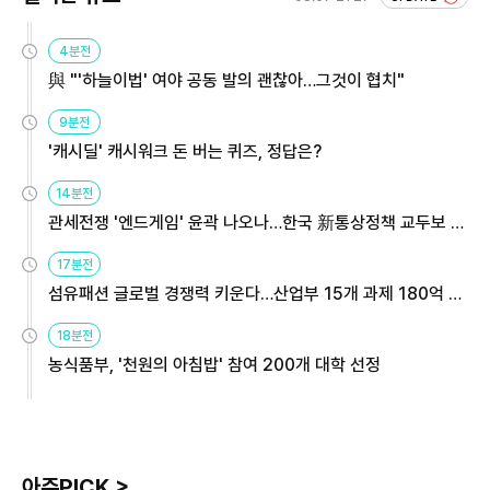
4분전
與 "'하늘이법' 여야 공동 발의 괜찮아…그것이 협치"
9분전
'캐시딜' 캐시워크 돈 버는 퀴즈, 정답은?
14분전
관세전쟁 '엔드게임' 윤곽 나오나…한국 新통상정책 교두보 활
용해야
17분전
섬유패션 글로벌 경쟁력 키운다…산업부 15개 과제 180억 지
원
18분전
농식품부, '천원의 아침밥' 참여 200개 대학 선정
아주PICK >