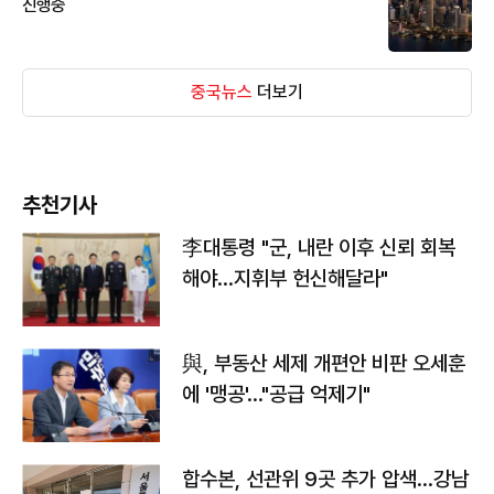
진행중
중국뉴스
더보기
추천기사
李대통령 "군, 내란 이후 신뢰 회복
해야…지휘부 헌신해달라"
與, 부동산 세제 개편안 비판 오세훈
에 '맹공'…"공급 억제기"
합수본, 선관위 9곳 추가 압색…강남