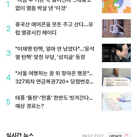
1
없이 열돔 박살 낸 '이것'
중국산 에어콘을 웃돈 주고 산다...유
2
럽 열광시킨 메이디
"이재명 탄핵, 얼마 안 남았다"...'윤석
3
열 탄핵' 맞힌 무당, '성지글' 등장
"서울 여행하는 꿈 뒤 찾아온 행운"…
4
327회차 연금복권720+ 당첨번호조
회 주목
태풍 '돌핀'·'찬홈' 한반도 빗겨간다…
5
예상 경로는?
실시간 뉴스
08.07 21:27
UPDATE