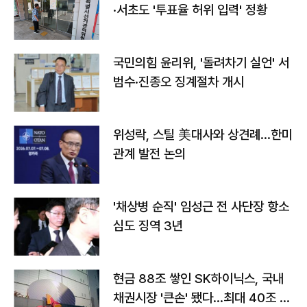
·서초도 '투표율 허위 입력' 정황
국민의힘 윤리위, '돌려차기 실언' 서
범수·진종오 징계절차 개시
위성락, 스틸 美대사와 상견례…한미
관계 발전 논의
'채상병 순직' 임성근 전 사단장 항소
심도 징역 3년
현금 88조 쌓인 SK하이닉스, 국내
채권시장 '큰손' 됐다…최대 40조 투