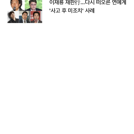
이재룡 재판行…다시 떠오른 연예계
'사고 후 미조치' 사례