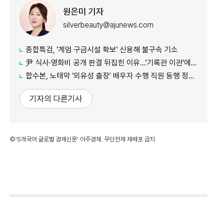
원은미 기자
silverbeauty@ajunews.com
종합특검, '계엄 구금시설 확보' 신용해 불구속 기소
尹 식사·영화비 공개 판결 뒤집힌 이유…'기록관 이관'에 소송 실익 쟁점
합수본, 노태악 '외유성 출장' 배우자 수행 직원 동행 정황 포착
기자의 다른기사
©'5개국어 글로벌 경제신문' 아주경제. 무단전재·재배포 금지