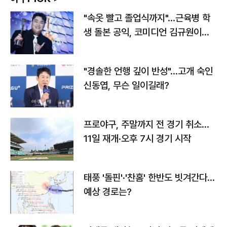
"속옷 빨고 졸업식까지"…근육병 학
생 돌본 공익, 코미디언 김규원이었
다
"경솔한 언행 깊이 반성"…고개 숙인
신동엽, 무슨 일이길래?
프로야구, 주말까지 전 경기 취소…
11일 재개·오후 7시 경기 시작
태풍 '돌핀'·'찬홈' 한반도 빗겨간다…
예상 경로는?