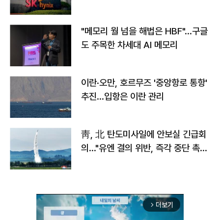
자
"메모리 월 넘을 해법은 HBF"…구글
도 주목한 차세대 AI 메모리
이란·오만, 호르무즈 '중앙항로 통항'
추진…입항은 이란 관리
靑, 北 탄도미사일에 안보실 긴급회
의…"유엔 결의 위반, 즉각 중단 촉
구"
더보기
arrow_forward_ios