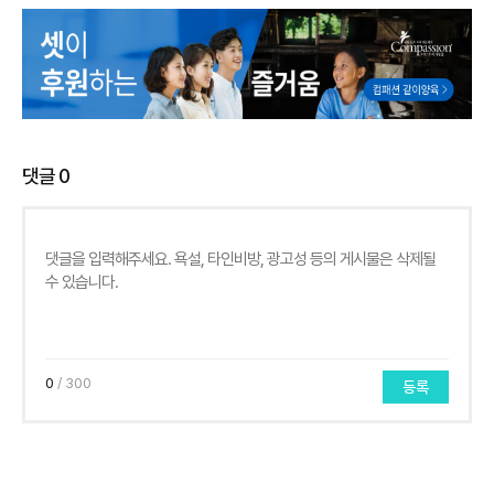
댓글
0
0
/ 300
등록