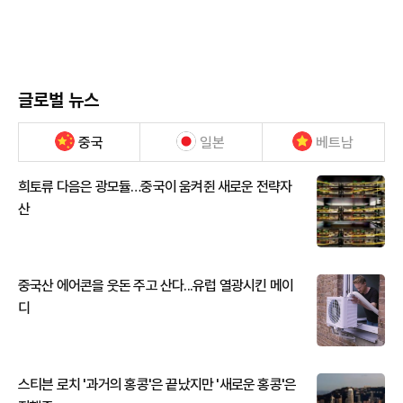
글로벌 뉴스
중국
일본
베트남
희토류 다음은 광모듈…중국이 움켜쥔 새로운 전략자
산
중국산 에어콘을 웃돈 주고 산다...유럽 열광시킨 메이
디
스티븐 로치 '과거의 홍콩'은 끝났지만 '새로운 홍콩'은