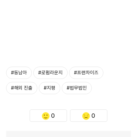
#동남아
#로펌라운지
#프랜차이즈
#해외 진출
#지평
#법무법인
0
0