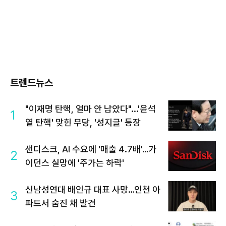
트렌드뉴스
"이재명 탄핵, 얼마 안 남았다"...'윤석
1
열 탄핵' 맞힌 무당, '성지글' 등장
샌디스크, AI 수요에 '매출 4.7배'…가
2
이던스 실망에 '주가는 하락'
신남성연대 배인규 대표 사망…인천 아
3
파트서 숨진 채 발견