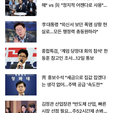
해" vs 與 "정치적 어젠다로 사용"
맞불
李대통령 "외신서 보던 폭염 상황 현
실로…모든 행정력 총동원하라"
종합특검, '계엄 당정대 회의 참석' 한
동훈 참고인 조사...12일 통보
靑 홍보수석 "세금으로 집값 잡겠다
는 생각 없어…주택 공급 '속도전'"
김정관 산업장관 "반도체 산업, 빠른
시장 선점 필요…주52시간제 손봐