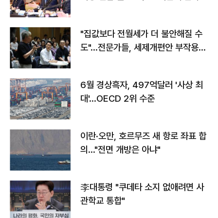
야"
"집값보다 전월세가 더 불안해질 수
도"…전문가들, 세제개편안 부작용
우려
6월 경상흑자, 497억달러 '사상 최
대'…OECD 2위 수준
이란·오만, 호르무즈 새 항로 좌표 합
의…"전면 개방은 아냐"
李대통령 "쿠데타 소지 없애려면 사
관학교 통합"