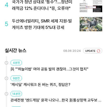
국가가 청년 상대로 '통수'?...청년미
4
래적금 12% 준다더니 "응, 오류야"
두산에너빌리티, SMR 세제 지원·빌
5
게이츠 방한 기대에 5%대 강세
실시간 뉴스
08.06 20:24
UPDATE
4분전
與 "'하늘이법' 여야 공동 발의 괜찮아…그것이 협치"
9분전
'캐시딜' 캐시워크 돈 버는 퀴즈, 정답은?
14분전
관세전쟁 '엔드게임' 윤곽 나오나…한국 新통상정책 교두보 활
용해야