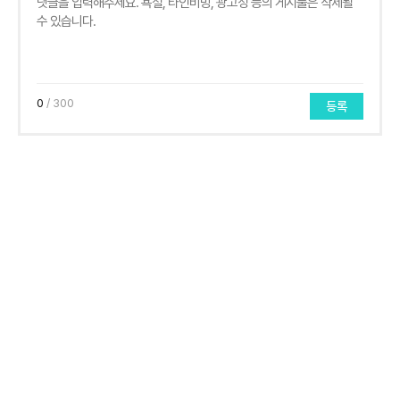
0
/ 300
등록