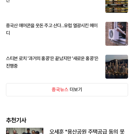
산
중국산 에어콘을 웃돈 주고 산다...유럽 열광시킨 메이
디
스티븐 로치 '과거의 홍콩'은 끝났지만 '새로운 홍콩'은
진행중
중국뉴스
더보기
추천기사
오세훈 "용산공원 주택공급 동의 못