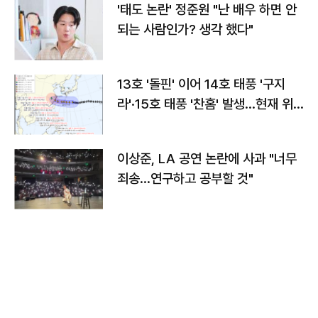
'태도 논란' 정준원 "난 배우 하면 안
되는 사람인가? 생각 했다"
13호 '돌핀' 이어 14호 태풍 '구지
라'·15호 태풍 '찬홈' 발생…현재 위
치와 이동경로는?
이상준, LA 공연 논란에 사과 "너무
죄송…연구하고 공부할 것"