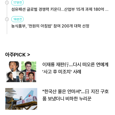
17분전
섬유패션 글로벌 경쟁력 키운다…산업부 15개 과제 180억 지
원
18분전
농식품부, '천원의 아침밥' 참여 200개 대학 선정
아주PICK >
이재룡 재판行…다시 떠오른 연예계
'사고 후 미조치' 사례
"한국산 물은 안마셔"…日 지진 구호
품 보냈더니 비하한 누리꾼