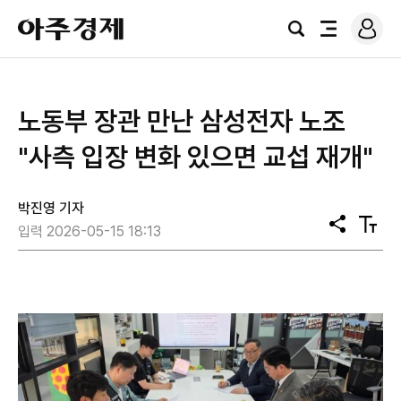
로
아
그
검
전
주
인
색
체
경
메
제
뉴
노동부 장관 만난 삼성전자 노조
"사측 입장 변화 있으면 교섭 재개"
박진영 기자
공
텍
입력 2026-05-15 18:13
유
스
트
크
기