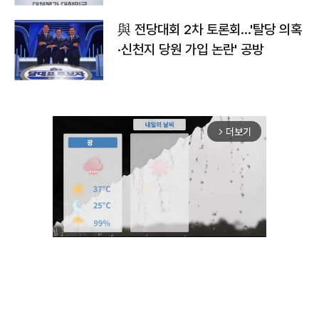
與 전당대회 2차 토론회…'탈당 의혹
·신천지 당원 가입 논란' 공방
더보기
arrow_forward_ios
Unmute