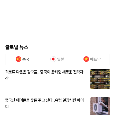
글로벌 뉴스
중국
일본
베트남
희토류 다음은 광모듈…중국이 움켜쥔 새로운 전략자
산
중국산 에어콘을 웃돈 주고 산다...유럽 열광시킨 메이
디