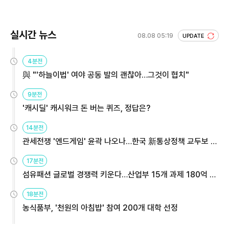
실시간 뉴스
08.08 05:19
UPDATE
4분전
與 "'하늘이법' 여야 공동 발의 괜찮아…그것이 협치"
9분전
'캐시딜' 캐시워크 돈 버는 퀴즈, 정답은?
14분전
관세전쟁 '엔드게임' 윤곽 나오나…한국 新통상정책 교두보 활
용해야
17분전
섬유패션 글로벌 경쟁력 키운다…산업부 15개 과제 180억 지
원
18분전
농식품부, '천원의 아침밥' 참여 200개 대학 선정