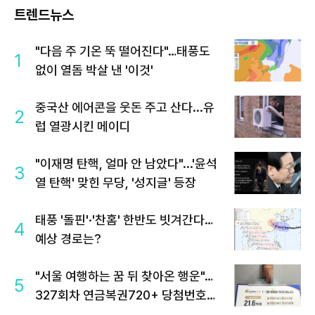
트렌드뉴스
"다음 주 기온 뚝 떨어진다"…태풍도
1
없이 열돔 박살 낸 '이것'
중국산 에어콘을 웃돈 주고 산다...유
2
럽 열광시킨 메이디
"이재명 탄핵, 얼마 안 남았다"...'윤석
3
열 탄핵' 맞힌 무당, '성지글' 등장
태풍 '돌핀'·'찬홈' 한반도 빗겨간다…
4
예상 경로는?
"서울 여행하는 꿈 뒤 찾아온 행운"…
5
327회차 연금복권720+ 당첨번호조
회 주목