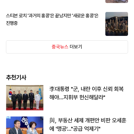
스티븐 로치 '과거의 홍콩'은 끝났지만 '새로운 홍콩'은
진행중
중국뉴스
더보기
추천기사
李대통령 "군, 내란 이후 신뢰 회복
해야…지휘부 헌신해달라"
與, 부동산 세제 개편안 비판 오세훈
에 '맹공'…"공급 억제기"