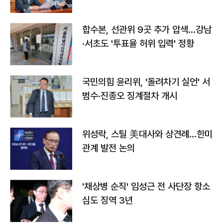
합수본, 선관위 9곳 추가 압색…강남
·서초도 '투표율 허위 입력' 정황
국민의힘 윤리위, '돌려차기 실언' 서
범수·진종오 징계절차 개시
위성락, 스틸 美대사와 상견례…한미
관계 발전 논의
'채상병 순직' 임성근 전 사단장 항소
심도 징역 3년