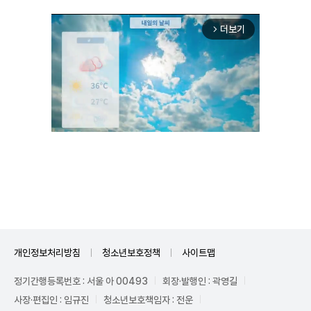
더보기
arrow_forward_ios
Unmute
개인정보처리방침
청소년보호정책
사이트맵
정기간행등록번호 : 서울 아 00493
회장·발행인 : 곽영길
사장·편집인 : 임규진
청소년보호책임자 : 전운