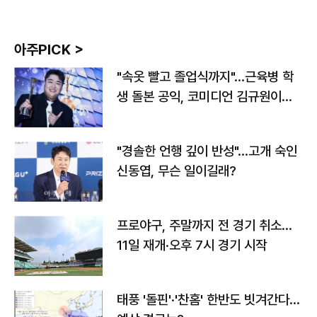
아주PICK >
"속옷 빨고 졸업식까지"…근육병 학
생 돌본 공익, 코미디언 김규원이었
다
"경솔한 언행 깊이 반성"…고개 숙인
신동엽, 무슨 일이길래?
프로야구, 주말까지 전 경기 취소…
11일 재개·오후 7시 경기 시작
태풍 '돌핀'·'찬홈' 한반도 빗겨간다…