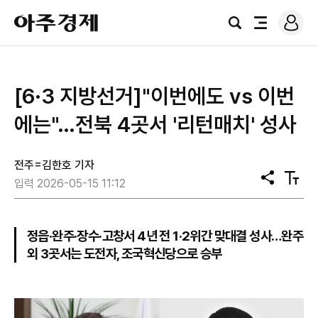
로
아
그
검
전
주
인
색
체
경
메
제
뉴
[6·3 지방선거]"이번에도 vs 이번
에는"…전북 4곳서 '리턴매치' 성사
전주=김한호 기자
공
텍
입력 2026-05-15 11:12
유
스
트
크
기
정읍·완주·장수·고창서 4년 전 1·2위간 맞대결 성사…완주
외 3곳서는 도전자, 조국혁신당으로 승부