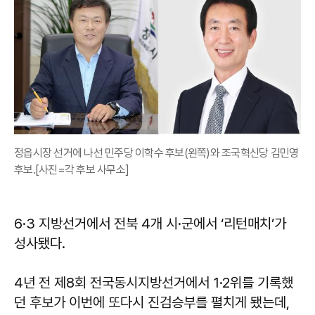
정읍시장 선거에 나선 민주당 이학수 후보(왼쪽)와 조국혁신당 김민영
후보.[사진=각 후보 사무소]
6·3 지방선거에서 전북 4개 시·군에서 ‘리턴매치’가
성사됐다.
4년 전 제8회 전국동시지방선거에서 1·2위를 기록했
던 후보가 이번에 또다시 진검승부를 펼치게 됐는데,