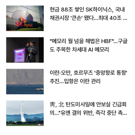
현금 88조 쌓인 SK하이닉스, 국내
채권시장 '큰손' 됐다…최대 40조 투
자
"메모리 월 넘을 해법은 HBF"…구글
도 주목한 차세대 AI 메모리
이란·오만, 호르무즈 '중앙항로 통항'
추진…입항은 이란 관리
靑, 北 탄도미사일에 안보실 긴급회
의…"유엔 결의 위반, 즉각 중단 촉
구"