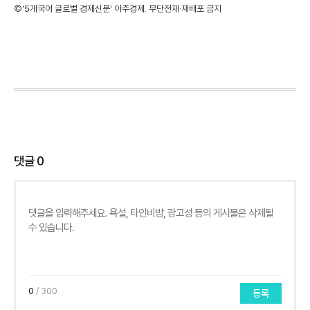
©'5개국어 글로벌 경제신문' 아주경제. 무단전재·재배포 금지
댓글
0
0
/ 300
등록