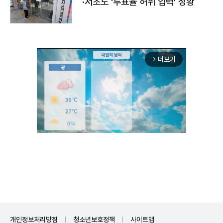
·서초도 '투표율 허위 입력' 정황
더보기
arrow_forward_ios
Unmute
개인정보처리방침
청소년보호정책
사이트맵