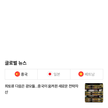
글로벌 뉴스
중국
일본
베트남
희토류 다음은 광모듈…중국이 움켜쥔 새로운 전략자
산