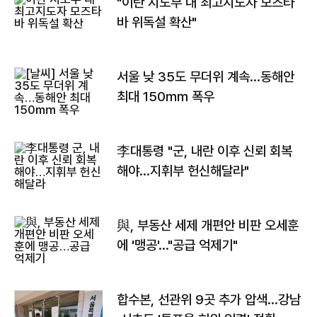
"이란 지도부 내 최고지도자 모즈타
바 위독설 확산"
서울 낮 35도 무더위 계속…동해안
최대 150㎜ 폭우
李대통령 "군, 내란 이후 신뢰 회복
해야…지휘부 헌신해달라"
與, 부동산 세제 개편안 비판 오세훈
에 '맹공'…"공급 억제기"
합수본, 선관위 9곳 추가 압색…강남