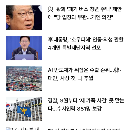
與, 황희 '폐기 버스 청년 주택' 제안
에 "당 입장과 무관…개인 의견"
李대통령, '호우피해' 안동·의성 관할
4개면 특별재난지역 선포
AI 반도체가 뒤집은 수출 순위…韓·
대만, 사상 첫 日 추월
경찰, 9월부터 '제 가족 사건' 못 맡는
다…수사인력 881명 보강