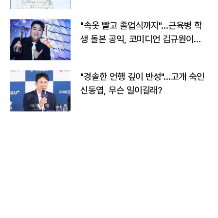
"속옷 빨고 졸업식까지"…근육병 학
생 돌본 공익, 코미디언 김규원이었
다
"경솔한 언행 깊이 반성"…고개 숙인
신동엽, 무슨 일이길래?