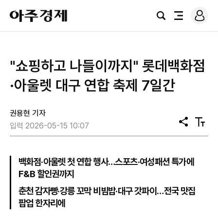
로
아
그
검
전
주
인
색
체
경
메
제
뉴
"쇼핑하고 나들이까지" 롯데백화점
·아울렛 대구 연합 축제 7일간
권용현 기자
공
텍
입력 2026-05-15 10:07
유
스
트
크
기
백화점·아울렛 첫 연합 행사…스포츠·여성패션 특가에
F&B 할인권까지
춘천 감자빵·강릉 꼬막 비빔밥·대구 갓파이…전국 맛집
팝업 한자리에