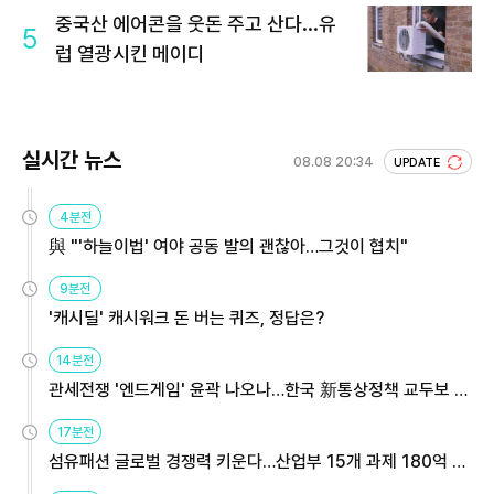
중국산 에어콘을 웃돈 주고 산다...유
5
럽 열광시킨 메이디
실시간 뉴스
08.08 20:34
UPDATE
4분전
與 "'하늘이법' 여야 공동 발의 괜찮아…그것이 협치"
9분전
'캐시딜' 캐시워크 돈 버는 퀴즈, 정답은?
14분전
관세전쟁 '엔드게임' 윤곽 나오나…한국 新통상정책 교두보 활
용해야
17분전
섬유패션 글로벌 경쟁력 키운다…산업부 15개 과제 180억 지
원