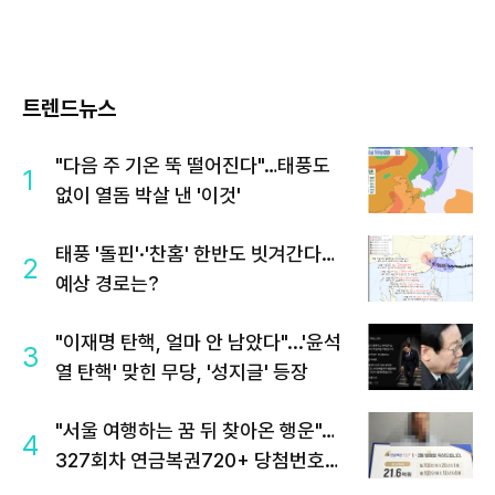
트렌드뉴스
"다음 주 기온 뚝 떨어진다"…태풍도
1
없이 열돔 박살 낸 '이것'
태풍 '돌핀'·'찬홈' 한반도 빗겨간다…
2
예상 경로는?
"이재명 탄핵, 얼마 안 남았다"...'윤석
3
열 탄핵' 맞힌 무당, '성지글' 등장
"서울 여행하는 꿈 뒤 찾아온 행운"…
4
327회차 연금복권720+ 당첨번호조
회 주목