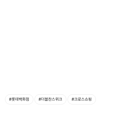
#롯데백화점
#더블찬스위크
#크로스쇼핑