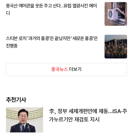
중국산 에어콘을 웃돈 주고 산다...유럽 열광시킨 메이
디
스티븐 로치 '과거의 홍콩'은 끝났지만 '새로운 홍콩'은
진행중
중국뉴스
더보기
추천기사
李, 정부 세제개편안에 제동…ISA·주
가누르기안 재검토 지시