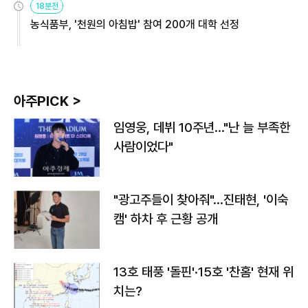
18분전
농식품부, '천원의 아침밥' 참여 200개 대학 선정
아주PICK >
임영웅, 데뷔 10주년…"난 늘 부족한
사람이었다"
"광고주들이 찾아줘"…진태현, '이숙
캠' 하차 후 근황 공개
13호 태풍 '돌핀'·15호 '찬홈' 현재 위
치는?