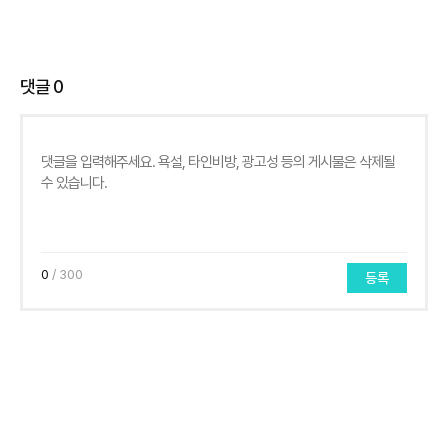
댓글
0
0
/ 300
등록