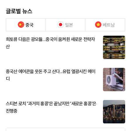
글로벌 뉴스
중국
일본
베트남
희토류 다음은 광모듈…중국이 움켜쥔 새로운 전략자
산
중국산 에어콘을 웃돈 주고 산다...유럽 열광시킨 메이
디
스티븐 로치 '과거의 홍콩'은 끝났지만 '새로운 홍콩'은
진행중