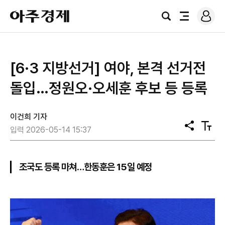
로
아
그
검
전
주
인
색
체
경
메
제
뉴
[6·3 지방선거] 여야, 본격 선거전
돌입…정원오·오세훈 후보 등 등록
이건희 기자
공
텍
입력 2026-05-14 15:37
유
스
트
크
기
조국도 등록 마쳐…한동훈은 15일 예정