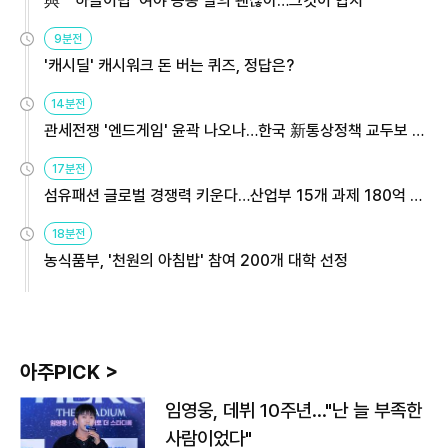
與 "'하늘이법' 여야 공동 발의 괜찮아…그것이 협치"
9분전
'캐시딜' 캐시워크 돈 버는 퀴즈, 정답은?
14분전
관세전쟁 '엔드게임' 윤곽 나오나…한국 新통상정책 교두보 활
용해야
17분전
섬유패션 글로벌 경쟁력 키운다…산업부 15개 과제 180억 지
원
18분전
농식품부, '천원의 아침밥' 참여 200개 대학 선정
아주PICK >
임영웅, 데뷔 10주년…"난 늘 부족한
사람이었다"