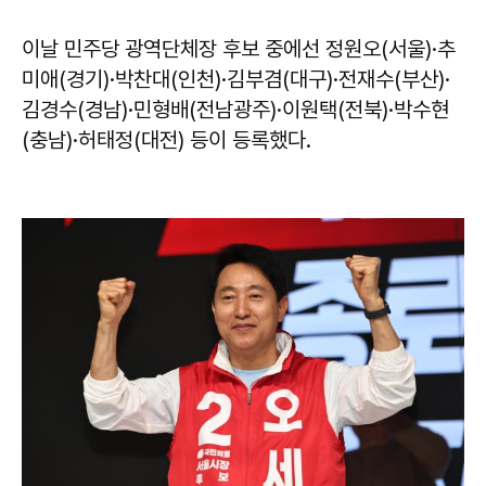
이날 민주당 광역단체장 후보 중에선 정원오(서울)·추
미애(경기)·박찬대(인천)·김부겸(대구)·전재수(부산)·
김경수(경남)·민형배(전남광주)·이원택(전북)·박수현
(충남)·허태정(대전) 등이 등록했다.