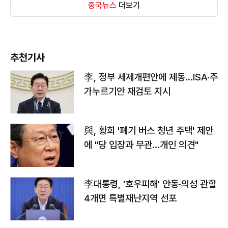
중국뉴스
더보기
추천기사
李, 정부 세제개편안에 제동…ISA·주
가누르기안 재검토 지시
與, 황희 '폐기 버스 청년 주택' 제안
에 "당 입장과 무관…개인 의견"
李대통령, '호우피해' 안동·의성 관할
4개면 특별재난지역 선포