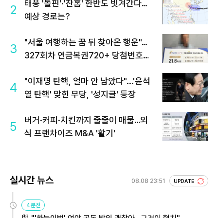
태풍 '돌핀'·'찬홈' 한반도 빗겨간다…
2
예상 경로는?
"서울 여행하는 꿈 뒤 찾아온 행운"…
3
327회차 연금복권720+ 당첨번호조
회 주목
"이재명 탄핵, 얼마 안 남았다"...'윤석
4
열 탄핵' 맞힌 무당, '성지글' 등장
버거·커피·치킨까지 줄줄이 매물…외
5
식 프랜차이즈 M&A '활기'
실시간 뉴스
08.08 23:51
UPDATE
4분전