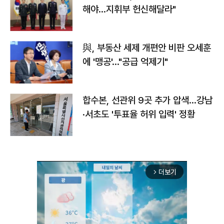
해야…지휘부 헌신해달라"
與, 부동산 세제 개편안 비판 오세훈
에 '맹공'…"공급 억제기"
합수본, 선관위 9곳 추가 압색…강남
·서초도 '투표율 허위 입력' 정황
더보기
arrow_forward_ios