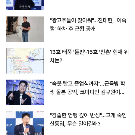
"광고주들이 찾아줘"…진태현, '이숙
캠' 하차 후 근황 공개
13호 태풍 '돌핀'·15호 '찬홈' 현재 위
치는?
"속옷 빨고 졸업식까지"…근육병 학
생 돌본 공익, 코미디언 김규원이었
다
"경솔한 언행 깊이 반성"…고개 숙인
신동엽, 무슨 일이길래?