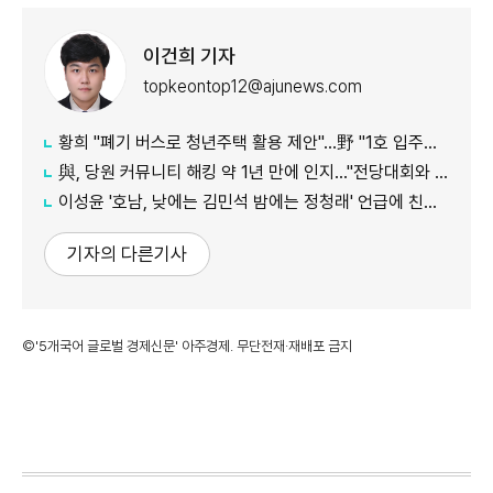
이건희 기자
topkeontop12@ajunews.com
황희 "폐기 버스로 청년주택 활용 제안"…野 "1호 입주하라"
與, 당원 커뮤니티 해킹 약 1년 만에 인지…"전당대회와 무관"
이성윤 '호남, 낮에는 김민석 밤에는 정청래' 언급에 친명계 반발…"한심한 수준"
기자의 다른기사
©'5개국어 글로벌 경제신문' 아주경제. 무단전재·재배포 금지