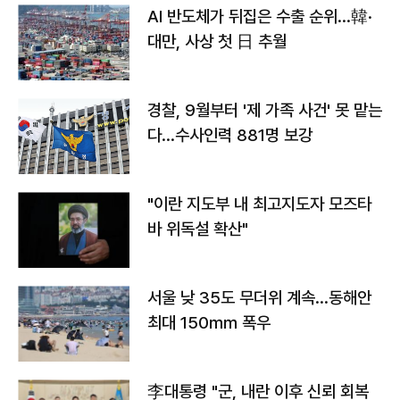
AI 반도체가 뒤집은 수출 순위…韓·
대만, 사상 첫 日 추월
경찰, 9월부터 '제 가족 사건' 못 맡는
다…수사인력 881명 보강
"이란 지도부 내 최고지도자 모즈타
바 위독설 확산"
서울 낮 35도 무더위 계속…동해안
최대 150㎜ 폭우
李대통령 "군, 내란 이후 신뢰 회복