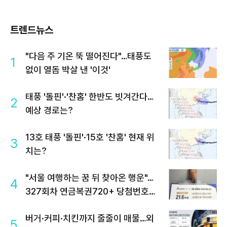
트렌드뉴스
"다음 주 기온 뚝 떨어진다"…태풍도
1
없이 열돔 박살 낸 '이것'
태풍 '돌핀'·'찬홈' 한반도 빗겨간다…
2
예상 경로는?
13호 태풍 '돌핀'·15호 '찬홈' 현재 위
3
치는?
"서울 여행하는 꿈 뒤 찾아온 행운"…
4
327회차 연금복권720+ 당첨번호조
회 주목
버거·커피·치킨까지 줄줄이 매물…외
5