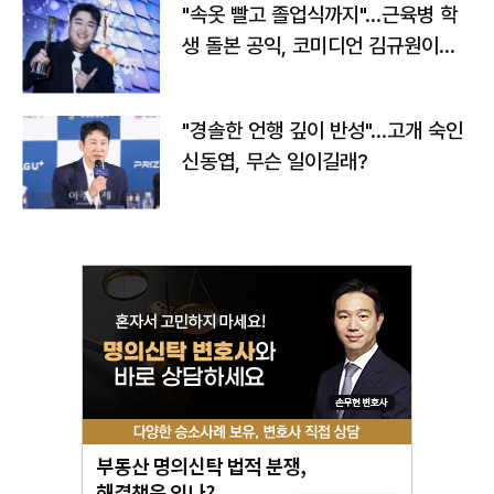
"속옷 빨고 졸업식까지"…근육병 학
생 돌본 공익, 코미디언 김규원이었
다
"경솔한 언행 깊이 반성"…고개 숙인
신동엽, 무슨 일이길래?