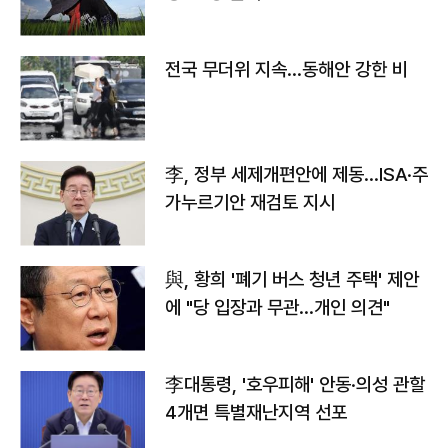
전국 무더위 지속…동해안 강한 비
李, 정부 세제개편안에 제동…ISA·주
가누르기안 재검토 지시
與, 황희 '폐기 버스 청년 주택' 제안
에 "당 입장과 무관…개인 의견"
李대통령, '호우피해' 안동·의성 관할
4개면 특별재난지역 선포