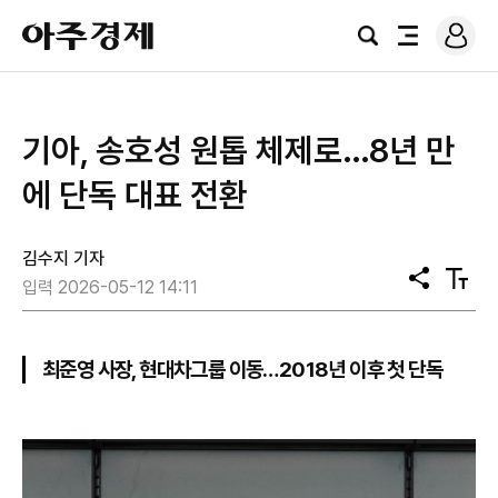
로
아
그
검
전
주
인
색
체
경
메
제
뉴
기아, 송호성 원톱 체제로…8년 만
에 단독 대표 전환
김수지 기자
공
텍
입력 2026-05-12 14:11
유
스
트
크
기
최준영 사장, 현대차그룹 이동…2018년 이후 첫 단독