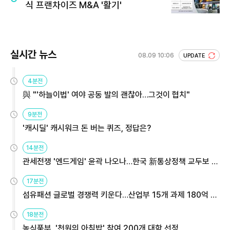
식 프랜차이즈 M&A '활기'
실시간 뉴스
08.09 10:06
UPDATE
4분전
與 "'하늘이법' 여야 공동 발의 괜찮아…그것이 협치"
9분전
'캐시딜' 캐시워크 돈 버는 퀴즈, 정답은?
14분전
관세전쟁 '엔드게임' 윤곽 나오나…한국 新통상정책 교두보 활
용해야
17분전
섬유패션 글로벌 경쟁력 키운다…산업부 15개 과제 180억 지
원
18분전
농식품부, '천원의 아침밥' 참여 200개 대학 선정