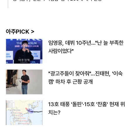
아주PICK >
임영웅, 데뷔 10주년…"난 늘 부족한
사람이었다"
"광고주들이 찾아줘"…진태현, '이숙
캠' 하차 후 근황 공개
13호 태풍 '돌핀'·15호 '찬홈' 현재 위
치는?