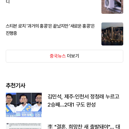
디
스티븐 로치 '과거의 홍콩'은 끝났지만 '새로운 홍콩'은
진행중
중국뉴스
더보기
추천기사
김민석, 제주·인천서 정청래 누르고
2승째…2대1 구도 완성
李 "결혼, 희망찬 새 출발돼야"… 대