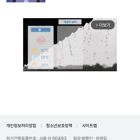
더보기
arrow_forward_ios
Unmute
개인정보처리방침
청소년보호정책
사이트맵
정기간행등록번호 : 서울 아 00493
회장·발행인 : 곽영길