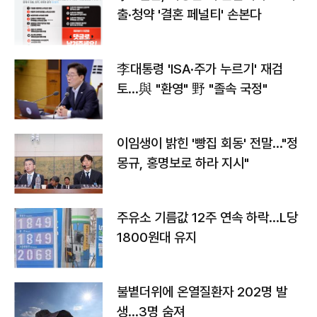
출·청약 '결혼 페널티' 손본다
李대통령 'ISA·주가 누르기' 재검
토…與 "환영" 野 "졸속 국정"
이임생이 밝힌 '빵집 회동' 전말…"정
몽규, 홍명보로 하라 지시"
주유소 기름값 12주 연속 하락…L당
1800원대 유지
불볕더위에 온열질환자 202명 발
생…3명 숨져