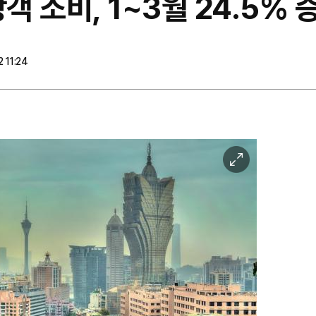
객 소비, 1~3월 24.5% 
 11:24
이
미
지
확
대