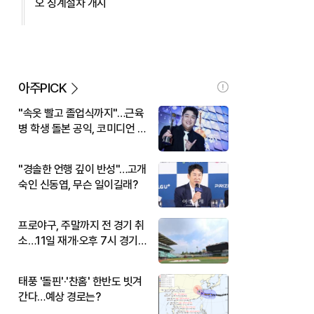
오 징계절차 개시
아주PICK
"속옷 빨고 졸업식까지"…근육
병 학생 돌본 공익, 코미디언 김
규원이었다
"경솔한 언행 깊이 반성"…고개
숙인 신동엽, 무슨 일이길래?
프로야구, 주말까지 전 경기 취
소…11일 재개·오후 7시 경기
시작
태풍 '돌핀'·'찬홈' 한반도 빗겨
간다…예상 경로는?