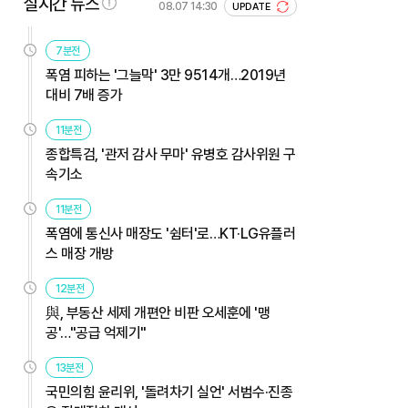
실시간 뉴스
08.07 14:30
UPDATE
7분전
폭염 피하는 '그늘막' 3만 9514개…2019년
대비 7배 증가
11분전
종합특검, '관저 감사 무마' 유병호 감사위원 구
속기소
11분전
폭염에 통신사 매장도 '쉼터'로…KT·LG유플러
스 매장 개방
12분전
與, 부동산 세제 개편안 비판 오세훈에 '맹
공'…"공급 억제기"
13분전
국민의힘 윤리위, '돌려차기 실언' 서범수·진종