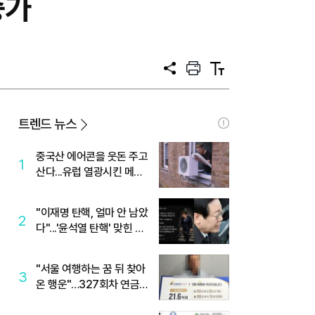
증가
공
프
텍
유
린
스
트
트
크
기
트렌드 뉴스
중국산 에어콘을 웃돈 주고
1
산다...유럽 열광시킨 메이
디
"이재명 탄핵, 얼마 안 남았
2
다"...'윤석열 탄핵' 맞힌 무
당, '성지글' 등장
"서울 여행하는 꿈 뒤 찾아
3
온 행운"…327회차 연금
복권720+ 당첨번호조회