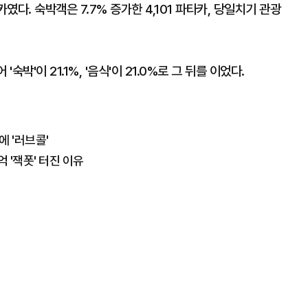
카였다. 숙박객은 7.7% 증가한 4,101 파타카, 당일치기 관광
숙박'이 21.1%, '음식'이 21.0%로 그 뒤를 이었다.
에 '러브콜'
 '잭폿' 터진 이유