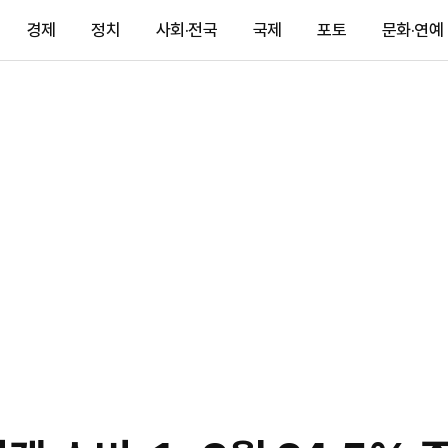
경제
정치
사회·전국
국제
포토
문화·연예