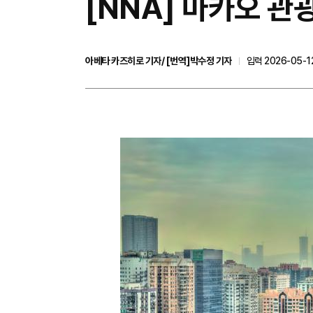
[NNA] 마카오 관광
아베타 카즈히로 기자/ [번역]박수정 기자
입력 2026-05-12