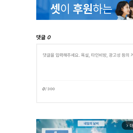
댓글
0
0
/ 300
더
arrow_forward_ios