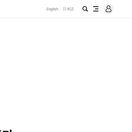
로
English
日本語
그
검
전
인
색
체
메
뉴