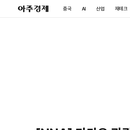
아
중국
AI
산업
재테크
주
경
제