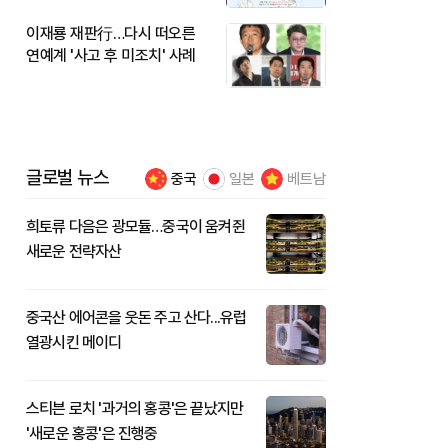
이재룡 재판行…다시 떠오른
연예계 '사고 후 미조치' 사례
글로벌 뉴스
중국
일본
베트남
희토류 다음은 광모듈…중국이 움켜쥔
새로운 전략자산
중국산 에어콘을 웃돈 주고 산다...유럽
열광시킨 메이디
스티븐 로치 '과거의 홍콩'은 끝났지만
'새로운 홍콩'은 진행중