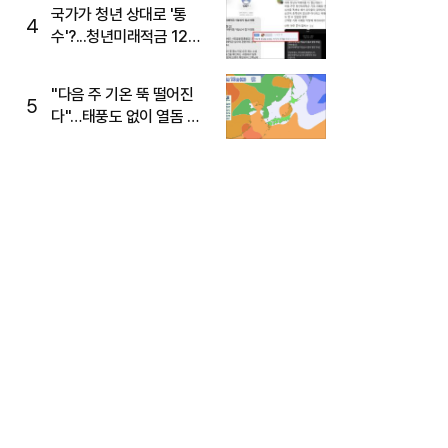
주목
국가가 청년 상대로 '통
4
수'?...청년미래적금 12%
준다더니 "응, 오류야"
"다음 주 기온 뚝 떨어진
5
다"…태풍도 없이 열돔 박
살 낸 '이것'