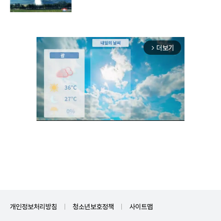
구"
더보기
arrow_forward_ios
Mute
개인정보처리방침
청소년보호정책
사이트맵