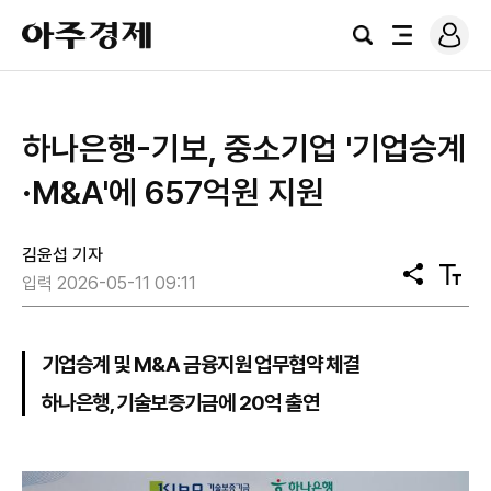
로
아
그
검
전
주
인
색
체
경
메
제
뉴
하나은행-기보, 중소기업 '기업승계
·M&A'에 657억원 지원
김윤섭 기자
공
텍
입력 2026-05-11 09:11
유
스
트
크
기
기업승계 및 M&A 금융지원 업무협약 체결
하나은행, 기술보증기금에 20억 출연