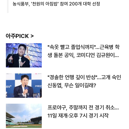
농식품부, '천원의 아침밥' 참여 200개 대학 선정
아주PICK >
"속옷 빨고 졸업식까지"…근육병 학
생 돌본 공익, 코미디언 김규원이었
다
"경솔한 언행 깊이 반성"…고개 숙인
신동엽, 무슨 일이길래?
프로야구, 주말까지 전 경기 취소…
11일 재개·오후 7시 경기 시작