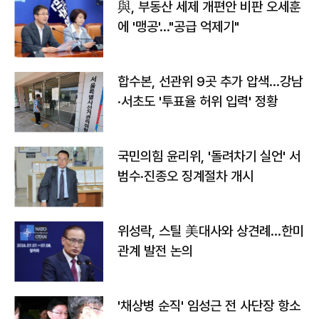
與, 부동산 세제 개편안 비판 오세훈
에 '맹공'…"공급 억제기"
합수본, 선관위 9곳 추가 압색…강남
·서초도 '투표율 허위 입력' 정황
국민의힘 윤리위, '돌려차기 실언' 서
범수·진종오 징계절차 개시
위성락, 스틸 美대사와 상견례…한미
관계 발전 논의
'채상병 순직' 임성근 전 사단장 항소