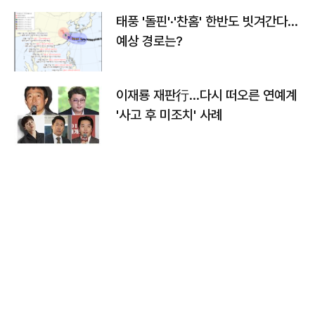
태풍 '돌핀'·'찬홈' 한반도 빗겨간다…
예상 경로는?
이재룡 재판行…다시 떠오른 연예계
'사고 후 미조치' 사례