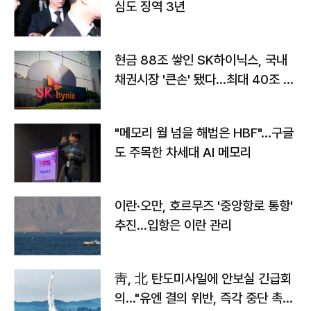
심도 징역 3년
현금 88조 쌓인 SK하이닉스, 국내
채권시장 '큰손' 됐다…최대 40조 투
자
"메모리 월 넘을 해법은 HBF"…구글
도 주목한 차세대 AI 메모리
이란·오만, 호르무즈 '중앙항로 통항'
추진…입항은 이란 관리
靑, 北 탄도미사일에 안보실 긴급회
의…"유엔 결의 위반, 즉각 중단 촉