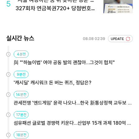
5
327회차 연금복권720+ 당첨번호조
회 주목
실시간 뉴스
08.08 02:39
UPDATE
4분전
與 "'하늘이법' 여야 공동 발의 괜찮아…그것이 협치"
9분전
'캐시딜' 캐시워크 돈 버는 퀴즈, 정답은?
14분전
관세전쟁 '엔드게임' 윤곽 나오나…한국 新통상정책 교두보 활
용해야
17분전
섬유패션 글로벌 경쟁력 키운다…산업부 15개 과제 180억 지
원
18분전