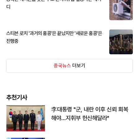
디
스티븐 로치 '과거의 홍콩'은 끝났지만 '새로운 홍콩'은
진행중
중국뉴스
더보기
추천기사
李대통령 "군, 내란 이후 신뢰 회복
해야…지휘부 헌신해달라"