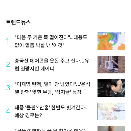
트렌드뉴스
"다음 주 기온 뚝 떨어진다"…태풍도
1
없이 열돔 박살 낸 '이것'
중국산 에어콘을 웃돈 주고 산다...유
2
럽 열광시킨 메이디
"이재명 탄핵, 얼마 안 남았다"...'윤석
3
열 탄핵' 맞힌 무당, '성지글' 등장
태풍 '돌핀'·'찬홈' 한반도 빗겨간다…
4
예상 경로는?
"서울 여행하는 꿈 뒤 찾아온 행운"…