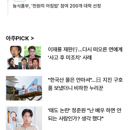
농식품부, '천원의 아침밥' 참여 200개 대학 선정
아주PICK >
이재룡 재판行…다시 떠오른 연예계
'사고 후 미조치' 사례
"한국산 물은 안마셔"…日 지진 구호
품 보냈더니 비하한 누리꾼
'태도 논란' 정준원 "난 배우 하면 안
되는 사람인가? 생각 했다"