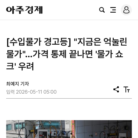
로
아
그
검
전
주
인
색
체
경
메
제
뉴
[수입물가 경고등] "지금은 억눌린
물가"…가격 통제 끝나면 '물가 쇼
크' 우려
최예지 기자
공
텍
입력 2026-05-11 05:00
유
스
트
크
기