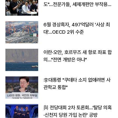
도"…전문가들, 세제개편안 부작용
우려
6월 경상흑자, 497억달러 '사상 최
대'…OECD 2위 수준
이란·오만, 호르무즈 새 항로 좌표 합
의…"전면 개방은 아냐"
李대통령 "쿠데타 소지 없애려면 사
관학교 통합"
與 전당대회 2차 토론회…'탈당 의혹
·신천지 당원 가입 논란' 공방