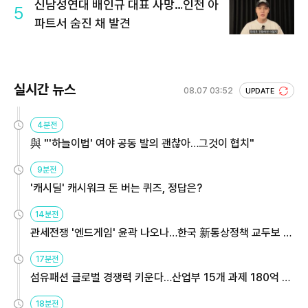
신남성연대 배인규 대표 사망…인천 아
5
파트서 숨진 채 발견
실시간 뉴스
08.07 03:52
UPDATE
4분전
與 "'하늘이법' 여야 공동 발의 괜찮아…그것이 협치"
9분전
'캐시딜' 캐시워크 돈 버는 퀴즈, 정답은?
14분전
관세전쟁 '엔드게임' 윤곽 나오나…한국 新통상정책 교두보 활
용해야
17분전
섬유패션 글로벌 경쟁력 키운다…산업부 15개 과제 180억 지
원
18분전