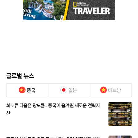
글로벌 뉴스
중국
일본
베트남
희토류 다음은 광모듈…중국이 움켜쥔 새로운 전략자
산