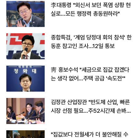
李대통령 "외신서 보던 폭염 상황 현
실로…모든 행정력 총동원하라"
종합특검, '계엄 당정대 회의 참석' 한
동훈 참고인 조사...12일 통보
靑 홍보수석 "세금으로 집값 잡겠다
는 생각 없어…주택 공급 '속도전'"
김정관 산업장관 "반도체 산업, 빠른
시장 선점 필요…주52시간제 손봐
야"
"집값보다 전월세가 더 불안해질 수