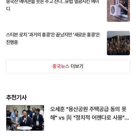
중국산 에어콘을 웃돈 주고 산다...유럽 열광시킨 메이
디
스티븐 로치 '과거의 홍콩'은 끝났지만 '새로운 홍콩'은
진행중
중국뉴스
더보기
추천기사
오세훈 "용산공원 주택공급 동의 못
해" vs 與 "정치적 어젠다로 사용"
맞불