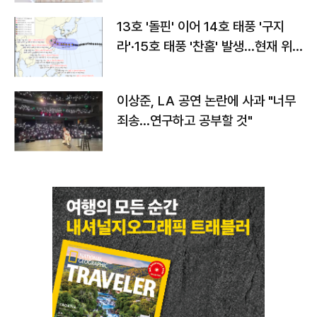
13호 '돌핀' 이어 14호 태풍 '구지
라'·15호 태풍 '찬홈' 발생…현재 위
치와 이동경로는?
이상준, LA 공연 논란에 사과 "너무
죄송…연구하고 공부할 것"