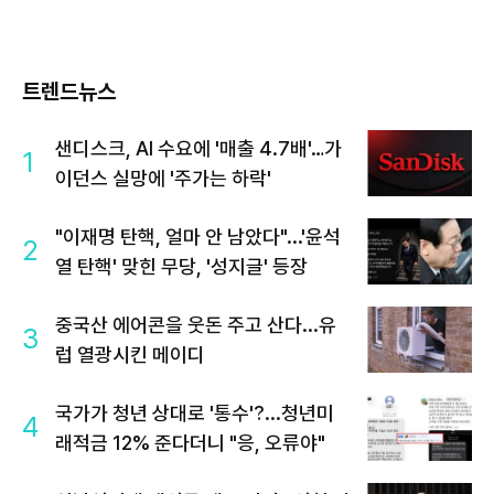
트렌드뉴스
샌디스크, AI 수요에 '매출 4.7배'…가
1
이던스 실망에 '주가는 하락'
"이재명 탄핵, 얼마 안 남았다"...'윤석
2
열 탄핵' 맞힌 무당, '성지글' 등장
중국산 에어콘을 웃돈 주고 산다...유
3
럽 열광시킨 메이디
국가가 청년 상대로 '통수'?...청년미
4
래적금 12% 준다더니 "응, 오류야"