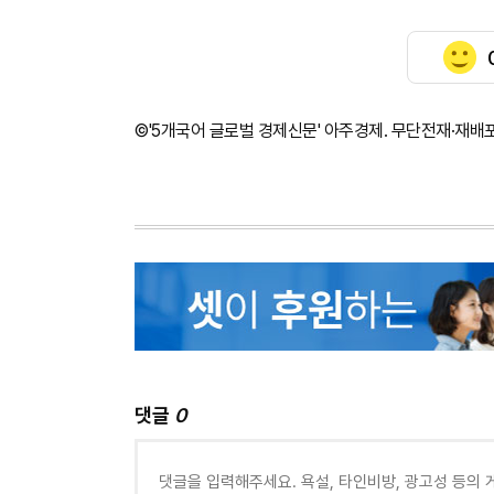
©'5개국어 글로벌 경제신문' 아주경제. 무단전재·재배
댓글
0