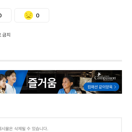
0
0
포 금지