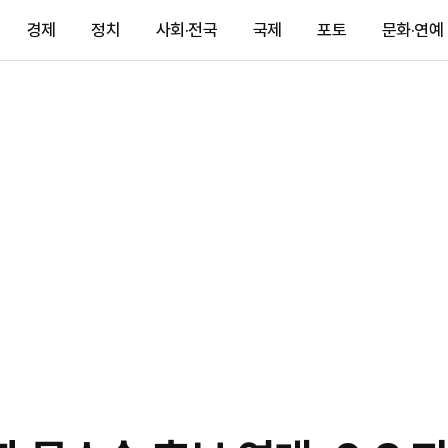
경제
정치
사회·전국
국제
포토
문화·연예