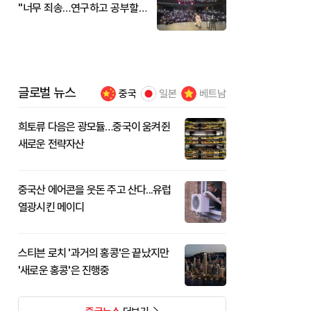
"너무 죄송…연구하고 공부할
것"
글로벌 뉴스
중국
일본
베트남
희토류 다음은 광모듈…중국이 움켜쥔
새로운 전략자산
중국산 에어콘을 웃돈 주고 산다...유럽
열광시킨 메이디
스티븐 로치 '과거의 홍콩'은 끝났지만
'새로운 홍콩'은 진행중