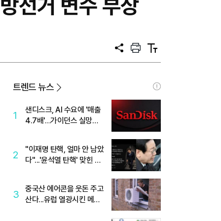
 지방선거 변수 부상
공
프
텍
유
린
스
트
트
크
기
트렌드 뉴스
샌디스크, AI 수요에 '매출
1
4.7배'…가이던스 실망에
'주가는 하락'
"이재명 탄핵, 얼마 안 남았
2
다"...'윤석열 탄핵' 맞힌 무
당, '성지글' 등장
중국산 에어콘을 웃돈 주고
3
산다...유럽 열광시킨 메이
디