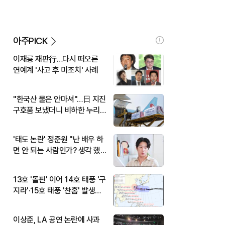
아주PICK
이재룡 재판行…다시 떠오른
연예계 '사고 후 미조치' 사례
"한국산 물은 안마셔"…日 지진
구호품 보냈더니 비하한 누리
꾼
'태도 논란' 정준원 "난 배우 하
면 안 되는 사람인가? 생각 했
다"
13호 '돌핀' 이어 14호 태풍 '구
지라'·15호 태풍 '찬홈' 발생…
현재 위치와 이동경로는?
이상준, LA 공연 논란에 사과