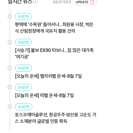
실시간 뉴스
08.07 03:11
UPDATE
3시간전
평택에 '수목원' 들어서나...최원용 시장, 박은
식 산림청장에게 국유지 활용 건의
3시간전
[시승기] 볼보 EX90 타보니…짐 많은 대가족
'여기로'
3시간전
[오늘의 운세] 별자리별 운세-8월 7일
3시간전
[오늘의 운세] 띠별 운세-8월 7일
4시간전
포스코에어솔루션, 항공우주·방산용 고순도 가
스 소재분야 글로벌 인증 획득