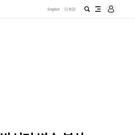
로
English
日本語
그
검
전
인
색
체
메
뉴