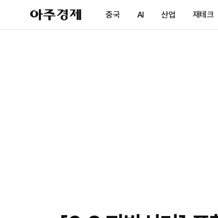
아
중국
AI
산업
재테크
주
경
제