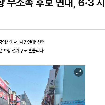
항 무소속 후보 연대, 6·3
중앙상가서 '시민연대' 선언
밭 포항 선거구도 흔들리나
이
미
지
확
대