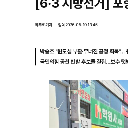
[6·3 지방선거] 포
최주호 기자
입력 2026-05-10 13:45
박승호 "원도심 부활·무너진 공정 회복"… 
국민의힘 공천 반발 후보들 결집…보수 텃