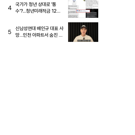
국가가 청년 상대로 '통
4
수'?...청년미래적금 12%
준다더니 "응, 오류야"
신남성연대 배인규 대표 사
5
망…인천 아파트서 숨진 채
발견