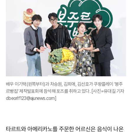
배우 이기택(왼쪽부터)과 차승원, 김희애, 김선호가 쿠팡플레이 '봉주
르빵집' 제작발표회에 참석해 포즈를 취하고 있다. [사진=유대길 기자
dbeorlf123@ajunews.com]
타르트와 아메리카노를 주문한 어르신은 음식이 나온