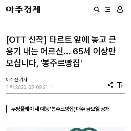
로
아
그
검
전
주
인
색
체
경
메
제
뉴
[OTT 신작] 타르트 앞에 놓고 큰
용기 내는 어르신... 65세 이상만
모십니다, '봉주르빵집'
이수진 기자
공
텍
입력 2026-05-09 21:11
유
스
트
크
기
쿠팡플레이 새 예능 '봉주르빵집', 매주 금요일 공개