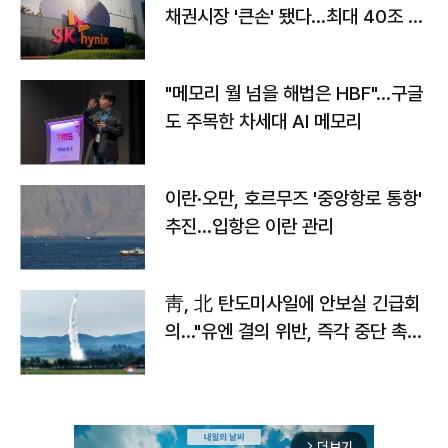
채권시장 '큰손' 됐다…최대 40조 투
자
"메모리 월 넘을 해법은 HBF"…구글
도 주목한 차세대 AI 메모리
이란·오만, 호르무즈 '중앙항로 통항'
추진…입항은 이란 관리
靑, 北 탄도미사일에 안보실 긴급회
의…"유엔 결의 위반, 즉각 중단 촉
구"
더보기
arrow_forward_ios