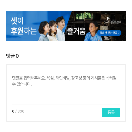
댓글
0
0
/ 300
등록