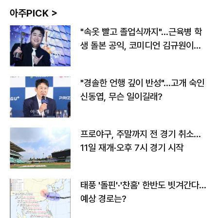
아주PICK >
"속옷 빨고 졸업식까지"…근육병 학
생 돌본 공익, 코미디언 김규원이었
다
"경솔한 언행 깊이 반성"…고개 숙인
신동엽, 무슨 일이길래?
프로야구, 주말까지 전 경기 취소…
11일 재개·오후 7시 경기 시작
태풍 '돌핀'·'찬홈' 한반도 빗겨간다…
예상 경로는?