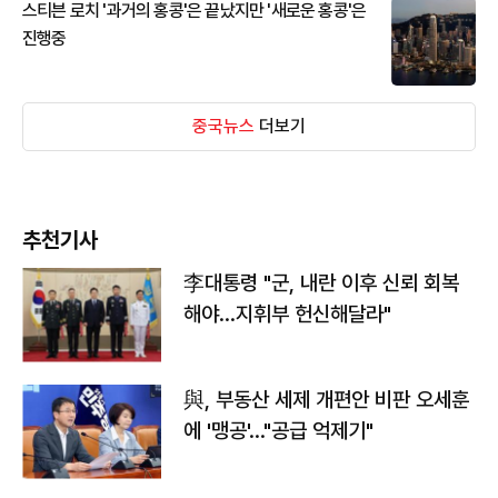
스티븐 로치 '과거의 홍콩'은 끝났지만 '새로운 홍콩'은
진행중
중국뉴스
더보기
추천기사
李대통령 "군, 내란 이후 신뢰 회복
해야…지휘부 헌신해달라"
與, 부동산 세제 개편안 비판 오세훈
에 '맹공'…"공급 억제기"