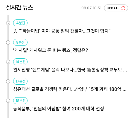
실시간 뉴스
08.07 18:51
UPDATE
4분전
與 "'하늘이법' 여야 공동 발의 괜찮아…그것이 협치"
9분전
'캐시딜' 캐시워크 돈 버는 퀴즈, 정답은?
14분전
관세전쟁 '엔드게임' 윤곽 나오나…한국 新통상정책 교두보 활
용해야
17분전
섬유패션 글로벌 경쟁력 키운다…산업부 15개 과제 180억 지
원
18분전
농식품부, '천원의 아침밥' 참여 200개 대학 선정