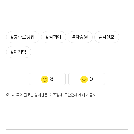
#봉주르빵집
#김희애
#차승원
#김선호
#이기택
8
0
©'5개국어 글로벌 경제신문' 아주경제. 무단전재·재배포 금지