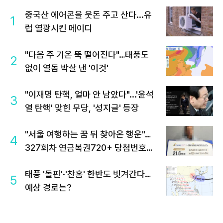
중국산 에어콘을 웃돈 주고 산다...유
1
럽 열광시킨 메이디
"다음 주 기온 뚝 떨어진다"…태풍도
2
없이 열돔 박살 낸 '이것'
"이재명 탄핵, 얼마 안 남았다"...'윤석
3
열 탄핵' 맞힌 무당, '성지글' 등장
"서울 여행하는 꿈 뒤 찾아온 행운"…
4
327회차 연금복권720+ 당첨번호조
회 주목
태풍 '돌핀'·'찬홈' 한반도 빗겨간다…
5
예상 경로는?