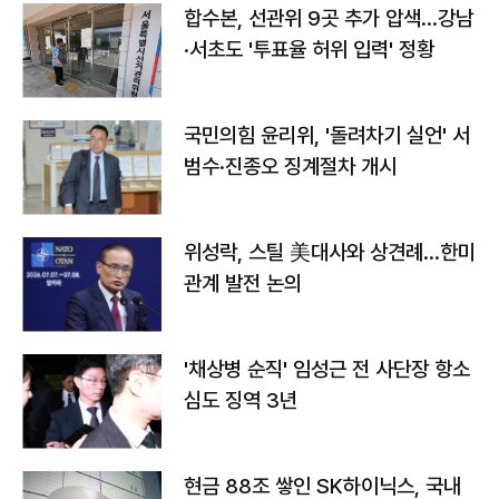
합수본, 선관위 9곳 추가 압색…강남
·서초도 '투표율 허위 입력' 정황
국민의힘 윤리위, '돌려차기 실언' 서
범수·진종오 징계절차 개시
위성락, 스틸 美대사와 상견례…한미
관계 발전 논의
'채상병 순직' 임성근 전 사단장 항소
심도 징역 3년
현금 88조 쌓인 SK하이닉스, 국내