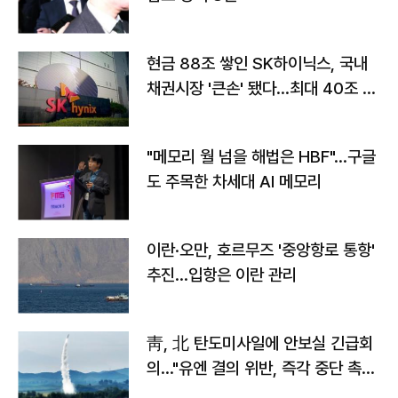
현금 88조 쌓인 SK하이닉스, 국내
채권시장 '큰손' 됐다…최대 40조 투
자
"메모리 월 넘을 해법은 HBF"…구글
도 주목한 차세대 AI 메모리
이란·오만, 호르무즈 '중앙항로 통항'
추진…입항은 이란 관리
靑, 北 탄도미사일에 안보실 긴급회
의…"유엔 결의 위반, 즉각 중단 촉
구"