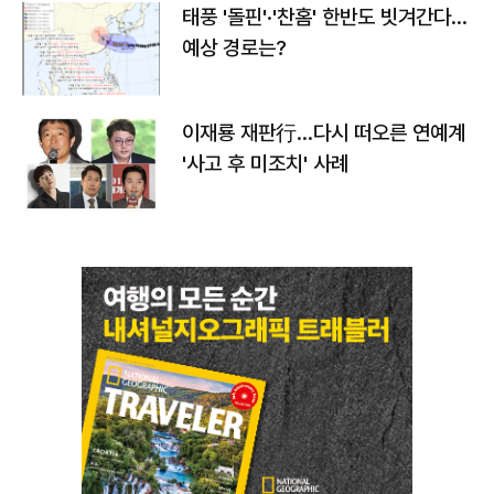
태풍 '돌핀'·'찬홈' 한반도 빗겨간다…
예상 경로는?
이재룡 재판行…다시 떠오른 연예계
'사고 후 미조치' 사례