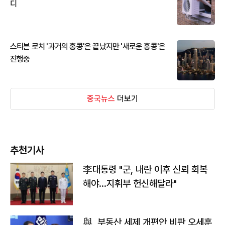
디
스티븐 로치 '과거의 홍콩'은 끝났지만 '새로운 홍콩'은
진행중
중국뉴스
더보기
추천기사
李대통령 "군, 내란 이후 신뢰 회복
해야…지휘부 헌신해달라"
與, 부동산 세제 개편안 비판 오세훈