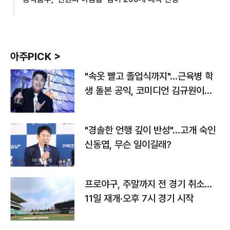
아주PICK >
"속옷 빨고 졸업식까지"…근육병 학
생 돌본 공익, 코미디언 김규원이었
다
"경솔한 언행 깊이 반성"…고개 숙인
신동엽, 무슨 일이길래?
프로야구, 주말까지 전 경기 취소…
11일 재개·오후 7시 경기 시작