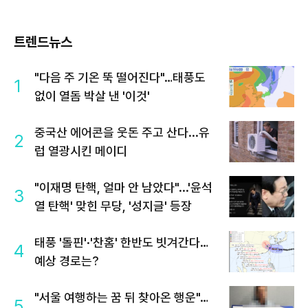
트렌드뉴스
"다음 주 기온 뚝 떨어진다"…태풍도
1
없이 열돔 박살 낸 '이것'
중국산 에어콘을 웃돈 주고 산다...유
2
럽 열광시킨 메이디
"이재명 탄핵, 얼마 안 남았다"...'윤석
3
열 탄핵' 맞힌 무당, '성지글' 등장
태풍 '돌핀'·'찬홈' 한반도 빗겨간다…
4
예상 경로는?
"서울 여행하는 꿈 뒤 찾아온 행운"…
5