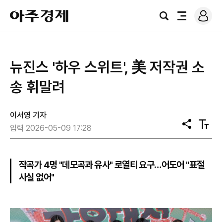
로
아
그
검
전
주
인
색
체
경
메
제
뉴
뉴진스 '하우 스위트', 美 저작권 소
송 휘말려
이서영 기자
공
텍
입력 2026-05-09 17:28
유
스
트
크
기
작곡가 4명 "데모곡과 유사" 로열티 요구…어도어 "표절
사실 없어"