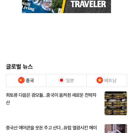
글로벌 뉴스
중국
일본
베트남
희토류 다음은 광모듈…중국이 움켜쥔 새로운 전략자
산
중국산 에어콘을 웃돈 주고 산다...유럽 열광시킨 메이