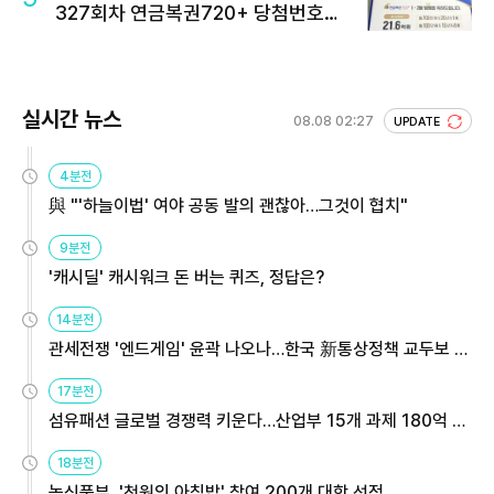
327회차 연금복권720+ 당첨번호조
회 주목
실시간 뉴스
08.08 02:27
UPDATE
4분전
與 "'하늘이법' 여야 공동 발의 괜찮아…그것이 협치"
9분전
'캐시딜' 캐시워크 돈 버는 퀴즈, 정답은?
14분전
관세전쟁 '엔드게임' 윤곽 나오나…한국 新통상정책 교두보 활
용해야
17분전
섬유패션 글로벌 경쟁력 키운다…산업부 15개 과제 180억 지
원
18분전
농식품부, '천원의 아침밥' 참여 200개 대학 선정