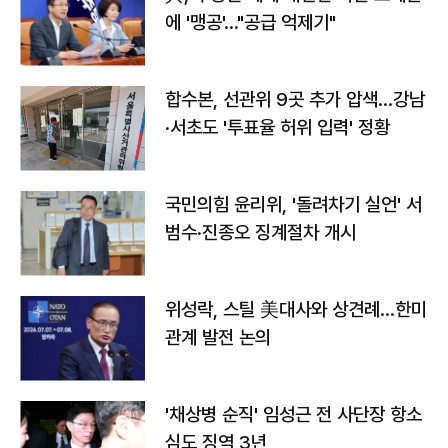
에 '맹공'…"공급 억제기"
합수본, 선관위 9곳 추가 압색…강남
·서초도 '투표율 허위 입력' 정황
국민의힘 윤리위, '돌려차기 실언' 서
범수·진종오 징계절차 개시
위성락, 스틸 美대사와 상견례…한미
관계 발전 논의
'채상병 순직' 임성근 전 사단장 항소
심도 징역 3년