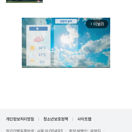
더보기
arrow_forward_ios
Mute
개인정보처리방침
청소년보호정책
사이트맵
정기간행등록번호 : 서울 아 00493
회장·발행인 : 곽영길