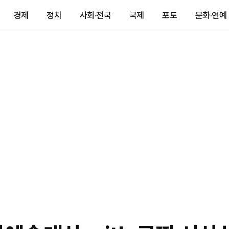
경제
정치
사회·전국
국제
포토
문화·연예