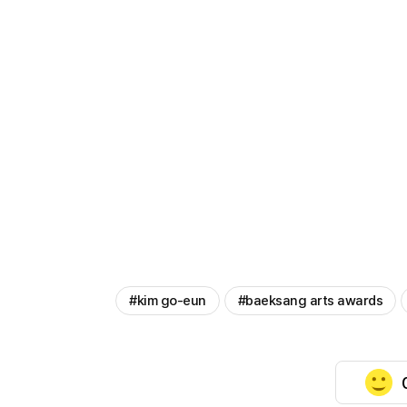
#kim go-eun
#baeksang arts awards