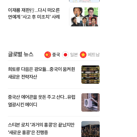
이재룡 재판行…다시 떠오른
연예계 '사고 후 미조치' 사례
글로벌 뉴스
중국
일본
베트남
희토류 다음은 광모듈…중국이 움켜쥔
새로운 전략자산
중국산 에어콘을 웃돈 주고 산다...유럽
열광시킨 메이디
스티븐 로치 '과거의 홍콩'은 끝났지만
'새로운 홍콩'은 진행중