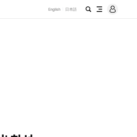
로
English
日本語
그
검
전
인
색
체
메
뉴