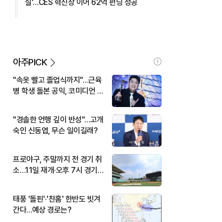
실'…CES 혁신상 이어 62억 펀딩 성공
아주PICK
"속옷 빨고 졸업식까지"…근육
병 학생 돌본 공익, 코미디언 김
규원이었다
"경솔한 언행 깊이 반성"…고개
숙인 신동엽, 무슨 일이길래?
프로야구, 주말까지 전 경기 취
소…11일 재개·오후 7시 경기
시작
태풍 '돌핀'·'찬홈' 한반도 빗겨
간다…예상 경로는?