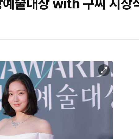
상예술대상 with 구찌 시상
이
미
지
확
대