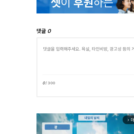
댓글
0
0
/ 300
더
arrow_forward_ios