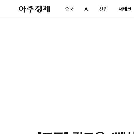
아
중국
AI
산업
재테크
주
경
제