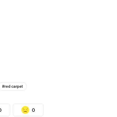
#red carpet
0
0