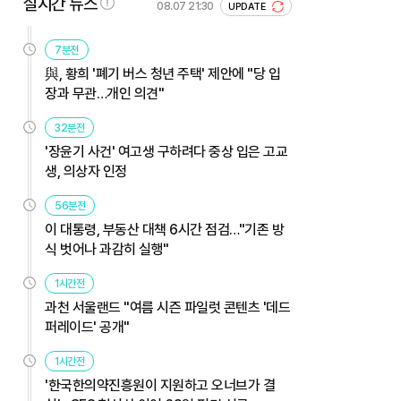
실시간 뉴스
08.07 21:30
UPDATE
7분전
與, 황희 '폐기 버스 청년 주택' 제안에 "당 입
장과 무관…개인 의견"
32분전
'장윤기 사건' 여고생 구하려다 중상 입은 고교
생, 의상자 인정
56분전
이 대통령, 부동산 대책 6시간 점검…"기존 방
식 벗어나 과감히 실행"
1시간전
과천 서울랜드 "여름 시즌 파일럿 콘텐츠 '데드
퍼레이드' 공개"
1시간전
'한국한의약진흥원이 지원하고 오너브가 결