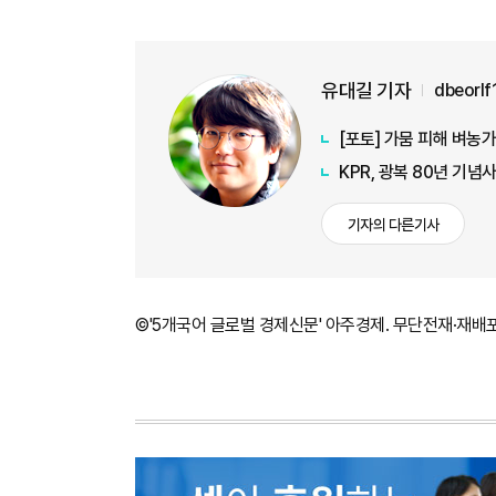
유대길 기자
dbeorl
[포토] 가뭄 피해 벼농
KPR, 광복 80년 기
기자의 다른기사
©'5개국어 글로벌 경제신문' 아주경제. 무단전재·재배