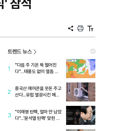
식' 참석
공
프
텍
유
린
스
트
트
크
기
트렌드 뉴스
"다음 주 기온 뚝 떨어진
1
다"…태풍도 없이 열돔 박
살 낸 '이것'
중국산 에어콘을 웃돈 주고
2
산다...유럽 열광시킨 메이
디
"이재명 탄핵, 얼마 안 남았
3
다"...'윤석열 탄핵' 맞힌 무
당, '성지글' 등장