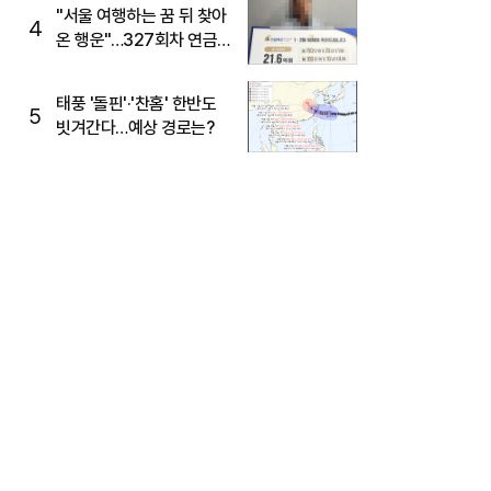
"서울 여행하는 꿈 뒤 찾아
4
온 행운"…327회차 연금
복권720+ 당첨번호조회
주목
태풍 '돌핀'·'찬홈' 한반도
5
빗겨간다…예상 경로는?