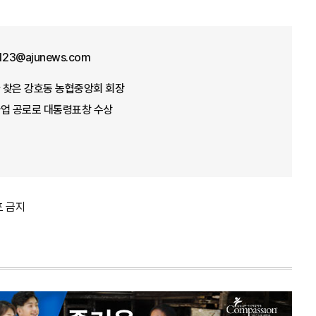
f123@ajunews.com
가 찾은 강호동 농협중앙회 회장
념사업 공로로 대통령표창 수상
포 금지