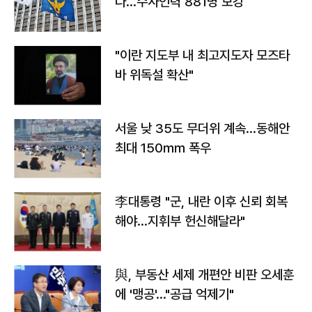
다…수사인력 881명 보강
"이란 지도부 내 최고지도자 모즈타
바 위독설 확산"
서울 낮 35도 무더위 계속…동해안
최대 150㎜ 폭우
李대통령 "군, 내란 이후 신뢰 회복
해야…지휘부 헌신해달라"
與, 부동산 세제 개편안 비판 오세훈
에 '맹공'…"공급 억제기"