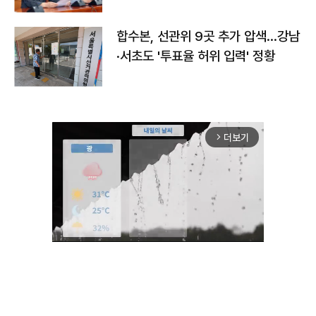
합수본, 선관위 9곳 추가 압색…강남
·서초도 '투표율 허위 입력' 정황
더보기
arrow_forward_ios
Mute