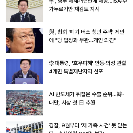
李, 정부 세제개편안에 제동…ISA·주
가누르기안 재검토 지시
與, 황희 '폐기 버스 청년 주택' 제안
에 "당 입장과 무관…개인 의견"
李대통령, '호우피해' 안동·의성 관할
4개면 특별재난지역 선포
AI 반도체가 뒤집은 수출 순위…韓·
대만, 사상 첫 日 추월
경찰, 9월부터 '제 가족 사건' 못 맡는