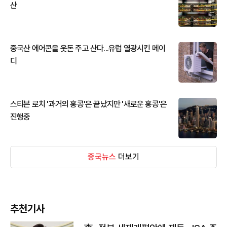
산
중국산 에어콘을 웃돈 주고 산다...유럽 열광시킨 메이
디
스티븐 로치 '과거의 홍콩'은 끝났지만 '새로운 홍콩'은
진행중
중국뉴스
더보기
추천기사