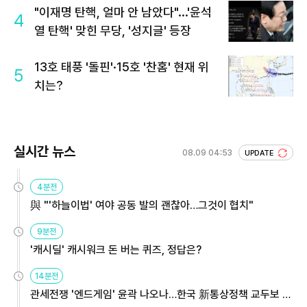
"이재명 탄핵, 얼마 안 남았다"...'윤석
4
열 탄핵' 맞힌 무당, '성지글' 등장
13호 태풍 '돌핀'·15호 '찬홈' 현재 위
5
치는?
실시간 뉴스
08.09 04:53
UPDATE
4분전
與 "'하늘이법' 여야 공동 발의 괜찮아…그것이 협치"
9분전
'캐시딜' 캐시워크 돈 버는 퀴즈, 정답은?
14분전
관세전쟁 '엔드게임' 윤곽 나오나…한국 新통상정책 교두보 활