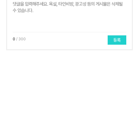
0
/ 300
등록