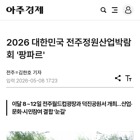
로
아
그
검
전
주
인
색
체
경
메
제
뉴
2026 대한민국 전주정원산업박람
회 '팡파르'
전주=김한호 기자
공
텍
입력 2026-05-08 17:23
유
스
트
크
기
이달 8~12일 전주월드컵광장과 덕진공원서 개최…산업·
문화·시민참여 결합 '눈길'