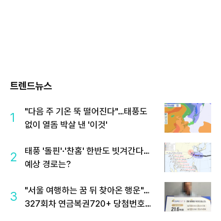
트렌드뉴스
"다음 주 기온 뚝 떨어진다"…태풍도
1
없이 열돔 박살 낸 '이것'
태풍 '돌핀'·'찬홈' 한반도 빗겨간다…
2
예상 경로는?
"서울 여행하는 꿈 뒤 찾아온 행운"…
3
327회차 연금복권720+ 당첨번호조
회 주목