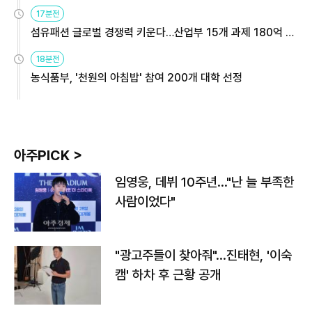
용해야
17분전
섬유패션 글로벌 경쟁력 키운다…산업부 15개 과제 180억 지
원
18분전
농식품부, '천원의 아침밥' 참여 200개 대학 선정
아주PICK >
임영웅, 데뷔 10주년…"난 늘 부족한
사람이었다"
"광고주들이 찾아줘"…진태현, '이숙
캠' 하차 후 근황 공개