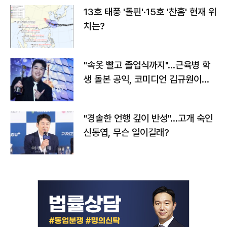
13호 태풍 '돌핀'·15호 '찬홈' 현재 위
치는?
"속옷 빨고 졸업식까지"…근육병 학
생 돌본 공익, 코미디언 김규원이었
다
"경솔한 언행 깊이 반성"…고개 숙인
신동엽, 무슨 일이길래?