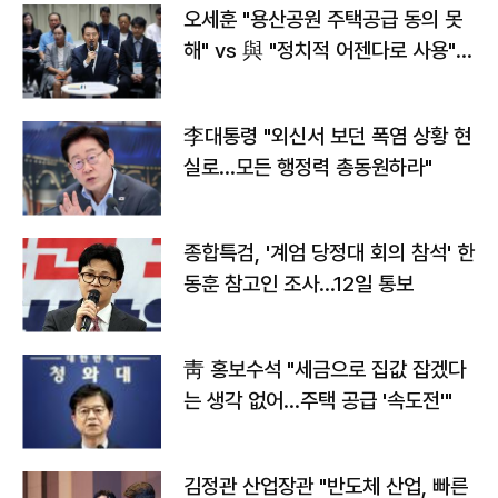
오세훈 "용산공원 주택공급 동의 못
해" vs 與 "정치적 어젠다로 사용"
맞불
李대통령 "외신서 보던 폭염 상황 현
실로…모든 행정력 총동원하라"
종합특검, '계엄 당정대 회의 참석' 한
동훈 참고인 조사...12일 통보
靑 홍보수석 "세금으로 집값 잡겠다
는 생각 없어…주택 공급 '속도전'"
김정관 산업장관 "반도체 산업, 빠른