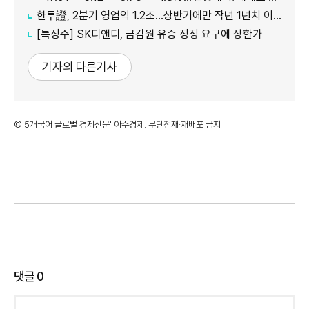
한투證, 2분기 영업익 1.2조…상반기에만 작년 1년치 이익만큼 벌었다
[특징주] SK디앤디, 금감원 유증 정정 요구에 상한가
기자의 다른기사
©'5개국어 글로벌 경제신문' 아주경제. 무단전재·재배포 금지
댓글
0