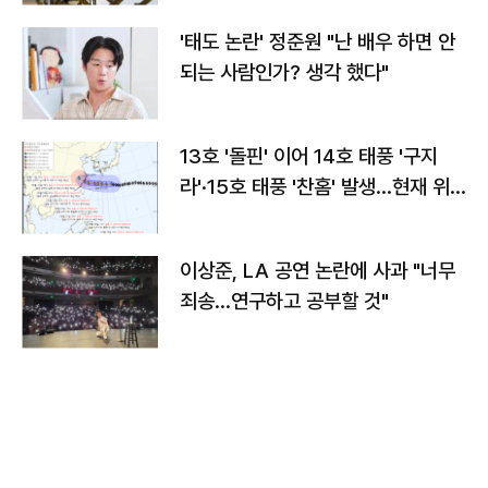
'태도 논란' 정준원 "난 배우 하면 안
되는 사람인가? 생각 했다"
13호 '돌핀' 이어 14호 태풍 '구지
라'·15호 태풍 '찬홈' 발생…현재 위
치와 이동경로는?
이상준, LA 공연 논란에 사과 "너무
죄송…연구하고 공부할 것"