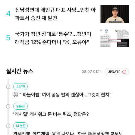
신남성연대 배인규 대표 사망…인천 아
4
파트서 숨진 채 발견
국가가 청년 상대로 '통수'?...청년미
5
래적금 12% 준다더니 "응, 오류야"
실시간 뉴스
08.07 01:14
UPDATE
4분전
與 "'하늘이법' 여야 공동 발의 괜찮아…그것이 협치"
9분전
'캐시딜' 캐시워크 돈 버는 퀴즈, 정답은?
14분전
관세전쟁 '엔드게임' 윤곽 나오나…한국 新통상정책 교두보 활