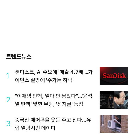
트렌드뉴스
샌디스크, AI 수요에 '매출 4.7배'…가
1
이던스 실망에 '주가는 하락'
"이재명 탄핵, 얼마 안 남았다"...'윤석
2
열 탄핵' 맞힌 무당, '성지글' 등장
중국산 에어콘을 웃돈 주고 산다...유
3
럽 열광시킨 메이디