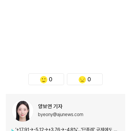
0
0
양보연 기자
byeony@ajunews.com
'+17.91→-5.12→+3.76→-4.8%'…'단종레' 규제에도 여전히 롤러코스터 타는 코스피