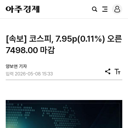
로
아
그
검
전
주
인
색
체
경
메
제
뉴
[속보] 코스피, 7.95p(0.11%) 오른
7498.00 마감
양보연 기자
공
텍
입력 2026-05-08 15:33
유
스
트
크
기