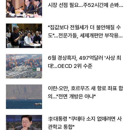
시장 선점 필요…주52시간제 손봐
야"
"집값보다 전월세가 더 불안해질 수
도"…전문가들, 세제개편안 부작용
우려
6월 경상흑자, 497억달러 '사상 최
대'…OECD 2위 수준
이란·오만, 호르무즈 새 항로 좌표 합
의…"전면 개방은 아냐"
李대통령 "쿠데타 소지 없애려면 사
관학교 통합"