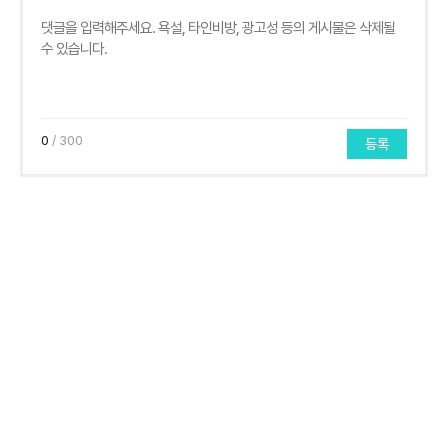
0
/ 300
등록