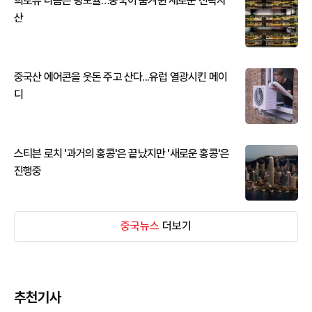
희토류 다음은 광모듈…중국이 움켜쥔 새로운 전략자
산
중국산 에어콘을 웃돈 주고 산다...유럽 열광시킨 메이
디
스티븐 로치 '과거의 홍콩'은 끝났지만 '새로운 홍콩'은
진행중
중국뉴스
더보기
추천기사