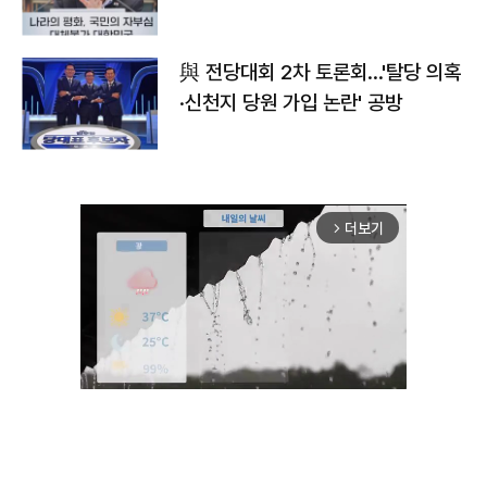
與 전당대회 2차 토론회…'탈당 의혹
·신천지 당원 가입 논란' 공방
더보기
arrow_forward_ios
Mute