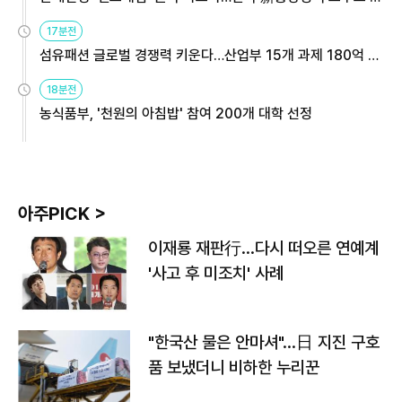
용해야
17분전
섬유패션 글로벌 경쟁력 키운다…산업부 15개 과제 180억 지
원
18분전
농식품부, '천원의 아침밥' 참여 200개 대학 선정
아주PICK >
이재룡 재판行…다시 떠오른 연예계
'사고 후 미조치' 사례
"한국산 물은 안마셔"…日 지진 구호
품 보냈더니 비하한 누리꾼