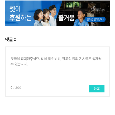
댓글
0
0
/ 300
등록