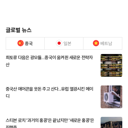
글로벌 뉴스
중국
일본
베트남
희토류 다음은 광모듈…중국이 움켜쥔 새로운 전략자
산
중국산 에어콘을 웃돈 주고 산다...유럽 열광시킨 메이
디
스티븐 로치 '과거의 홍콩'은 끝났지만 '새로운 홍콩'은
진행중