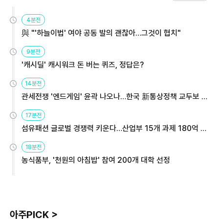
4분전
與 "'하늘이법' 여야 공동 발의 괜찮아…그것이 협치"
9분전
'캐시딜' 캐시워크 돈 버는 퀴즈, 정답은?
14분전
관세전쟁 '엔드게임' 윤곽 나오나…한국 新통상정책 교두보 활
용해야
17분전
섬유패션 글로벌 경쟁력 키운다…산업부 15개 과제 180억 지
원
18분전
농식품부, '천원의 아침밥' 참여 200개 대학 선정
아주PICK >