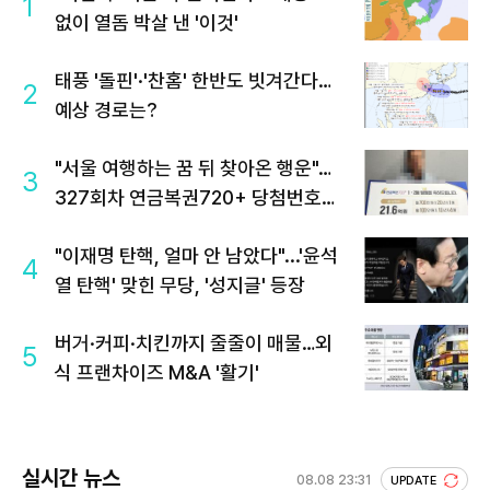
1
없이 열돔 박살 낸 '이것'
태풍 '돌핀'·'찬홈' 한반도 빗겨간다…
2
예상 경로는?
"서울 여행하는 꿈 뒤 찾아온 행운"…
3
327회차 연금복권720+ 당첨번호조
회 주목
"이재명 탄핵, 얼마 안 남았다"...'윤석
4
열 탄핵' 맞힌 무당, '성지글' 등장
버거·커피·치킨까지 줄줄이 매물…외
5
식 프랜차이즈 M&A '활기'
실시간 뉴스
08.08 23:31
UPDATE