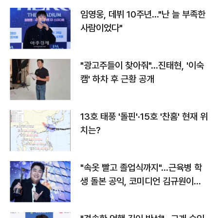
임영웅, 데뷔 10주년…"난 늘 부족한
사람이었다"
"광고주들이 찾아줘"…진태현, '이숙
캠' 하차 후 근황 공개
13호 태풍 '돌핀'·15호 '찬홈' 현재 위
치는?
"속옷 빨고 졸업식까지"…근육병 학
생 돌본 공익, 코미디언 김규원이었
다