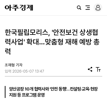
로
아
그
검
전
주
인
색
체
경
메
제
뉴
한국필립모리스, '안전보건 상생협
력사업' 확대…맞춤형 재해 예방 총
력
조재형 기자
공
텍
입력 2026-05-07 13:47
유
스
트
크
기
양산공장 10개 협력사와 '안전 동행'…컨설팅·교육·현장
지원 등 프로그램 운영