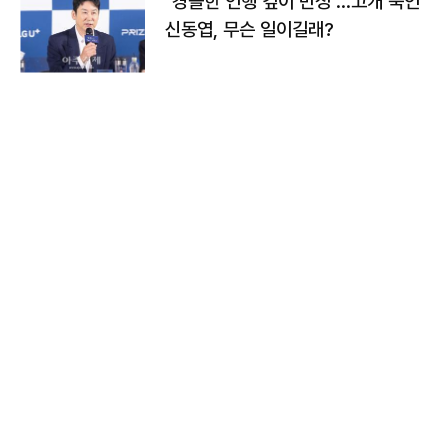
"경솔한 언행 깊이 반성"…고개 숙인
신동엽, 무슨 일이길래?