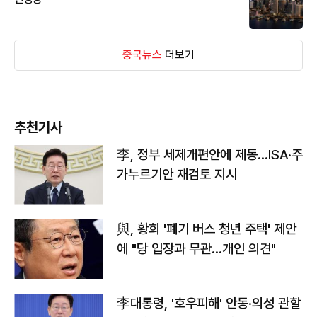
중국뉴스
더보기
추천기사
李, 정부 세제개편안에 제동…ISA·주
가누르기안 재검토 지시
與, 황희 '폐기 버스 청년 주택' 제안
에 "당 입장과 무관…개인 의견"
李대통령, '호우피해' 안동·의성 관할