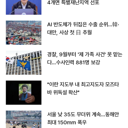
4개면 특별재난지역 선포
AI 반도체가 뒤집은 수출 순위…韓·
대만, 사상 첫 日 추월
경찰, 9월부터 '제 가족 사건' 못 맡는
다…수사인력 881명 보강
"이란 지도부 내 최고지도자 모즈타
바 위독설 확산"
서울 낮 35도 무더위 계속…동해안
최대 150㎜ 폭우