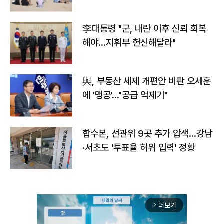
李대통령 "군, 내란 이후 신뢰 회복
해야…지휘부 헌신해달라"
與, 부동산 세제 개편안 비판 오세훈
에 '맹공'…"공급 억제기"
합수본, 선관위 9곳 추가 압색…강남
·서초도 '투표율 허위 입력' 정황
더보기
arrow_forward_ios