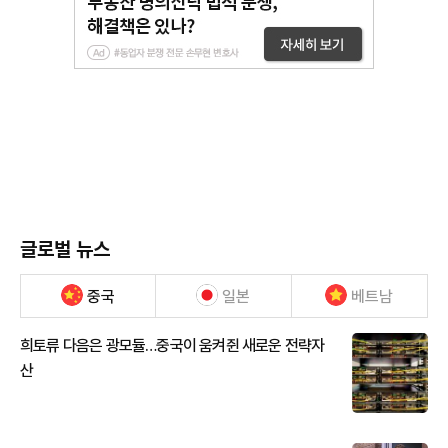
글로벌 뉴스
중국
일본
베트남
희토류 다음은 광모듈…중국이 움켜쥔 새로운 전략자
산