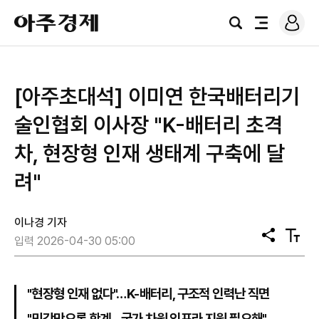
로
아
그
검
전
주
인
색
체
경
메
제
뉴
[아주초대석] 이미연 한국배터리기
술인협회 이사장 "K-배터리 초격
차, 현장형 인재 생태계 구축에 달
려"
이나경 기자
공
텍
입력 2026-04-30 05:00
유
스
트
크
기
"현장형 인재 없다"…K-배터리, 구조적 인력난 직면
"민간만으론 한계…국가 차원 인프라 지원 필요해"