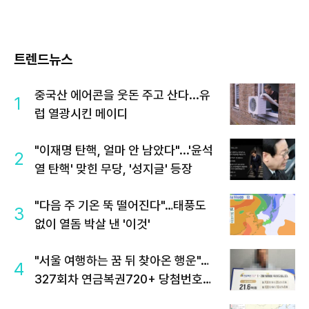
트렌드뉴스
중국산 에어콘을 웃돈 주고 산다...유
1
럽 열광시킨 메이디
"이재명 탄핵, 얼마 안 남았다"...'윤석
2
열 탄핵' 맞힌 무당, '성지글' 등장
"다음 주 기온 뚝 떨어진다"…태풍도
3
없이 열돔 박살 낸 '이것'
"서울 여행하는 꿈 뒤 찾아온 행운"…
4
327회차 연금복권720+ 당첨번호조
회 주목