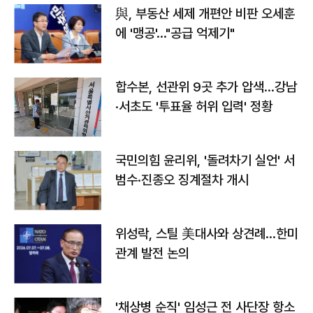
與, 부동산 세제 개편안 비판 오세훈
에 '맹공'…"공급 억제기"
합수본, 선관위 9곳 추가 압색…강남
·서초도 '투표율 허위 입력' 정황
국민의힘 윤리위, '돌려차기 실언' 서
범수·진종오 징계절차 개시
위성락, 스틸 美대사와 상견례…한미
관계 발전 논의
'채상병 순직' 임성근 전 사단장 항소