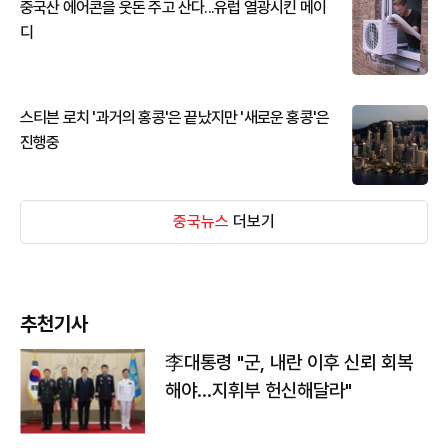
중국산 에어콘을 웃돈 주고 산다...유럽 열광시킨 메이
디
스티븐 로치 '과거의 홍콩'은 끝났지만 '새로운 홍콩'은
진행중
중국뉴스
더보기
추천기사
李대통령 "군, 내란 이후 신뢰 회복
해야…지휘부 헌신해달라"