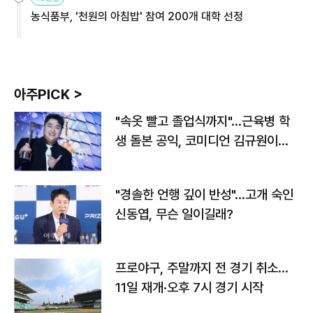
농식품부, '천원의 아침밥' 참여 200개 대학 선정
아주PICK >
"속옷 빨고 졸업식까지"…근육병 학
생 돌본 공익, 코미디언 김규원이었
다
"경솔한 언행 깊이 반성"…고개 숙인
신동엽, 무슨 일이길래?
프로야구, 주말까지 전 경기 취소…
11일 재개·오후 7시 경기 시작