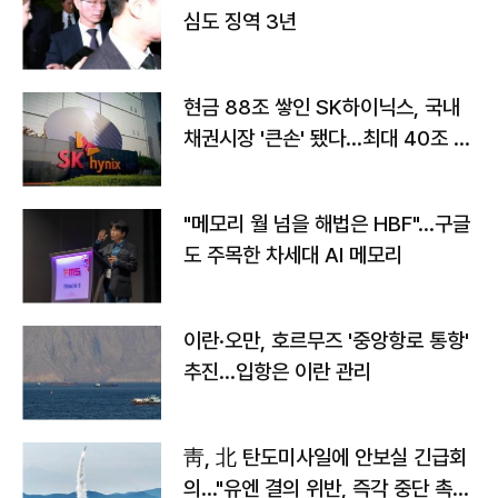
심도 징역 3년
현금 88조 쌓인 SK하이닉스, 국내
채권시장 '큰손' 됐다…최대 40조 투
자
"메모리 월 넘을 해법은 HBF"…구글
도 주목한 차세대 AI 메모리
이란·오만, 호르무즈 '중앙항로 통항'
추진…입항은 이란 관리
靑, 北 탄도미사일에 안보실 긴급회
의…"유엔 결의 위반, 즉각 중단 촉