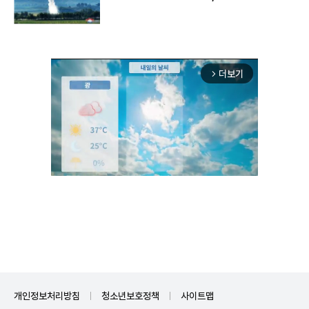
구"
더보기
arrow_forward_ios
Unmute
개인정보처리방침
청소년보호정책
사이트맵