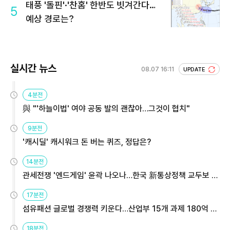
태풍 '돌핀'·'찬홈' 한반도 빗겨간다…
5
예상 경로는?
실시간 뉴스
08.07 16:11
UPDATE
4분전
與 "'하늘이법' 여야 공동 발의 괜찮아…그것이 협치"
9분전
'캐시딜' 캐시워크 돈 버는 퀴즈, 정답은?
14분전
관세전쟁 '엔드게임' 윤곽 나오나…한국 新통상정책 교두보 활
용해야
17분전
섬유패션 글로벌 경쟁력 키운다…산업부 15개 과제 180억 지
원
18분전