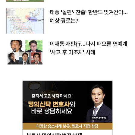
태풍 '돌핀'·'찬홈' 한반도 빗겨간다…
예상 경로는?
이재룡 재판行…다시 떠오른 연예계
'사고 후 미조치' 사례