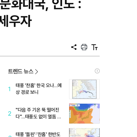
문화대국, 인도 :
 세우자
공
프
텍
유
린
스
트
트
크
기
트렌드 뉴스
태풍 '찬홈' 한국 오나…예
1
상 경로 보니
"다음 주 기온 뚝 떨어진
2
다"…태풍도 없이 열돔 박
살 낸 '이것'
태풍 '돌핀'·'찬홈' 한반도