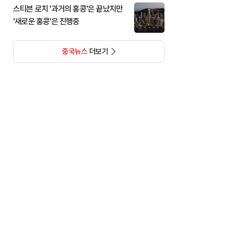
스티븐 로치 '과거의 홍콩'은 끝났지만
'새로운 홍콩'은 진행중
중국뉴스
더보기