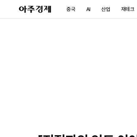
아
중국
AI
산업
재테크
주
경
제