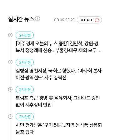
실시간 뉴스
08.09 23:23
UPDATE
2시간전
[아주경제 오늘의 뉴스 종합] 김민석, 강원·경
북서 정청래에 신승…부울경·대구 제외 모두 웃
었다 外
2시간전
김병삼 영천시장, 국회로 향했다…'마사회 본사
이전·광역철도' 사수 총력전
2시간전
트럼프 측근 경영 美 석유회사, 그린란드 승인
없이 시추장비 반입
2시간전
시민 평가받은 '구미 5味'…지역 농식품 상용화
물꼬 텄다