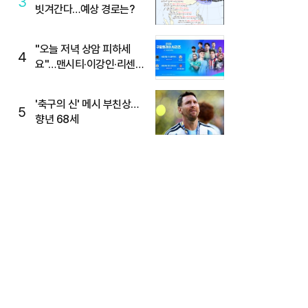
3
빗겨간다…예상 경로는?
"오늘 저녁 상암 피하세
4
요"…맨시티·이강인·리센느
뜬다, 6호선 혼잡 예상
'축구의 신' 메시 부친상…
5
향년 68세