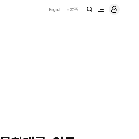
로
English
日本語
그
검
전
인
색
체
메
뉴