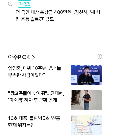
3시간전
전 국민 대상 총상금 400만원...김천시, '새 시
민 운동 슬로건' 공모
아주PICK
임영웅, 데뷔 10주년…"난 늘
부족한 사람이었다"
"광고주들이 찾아줘"…진태현,
'이숙캠' 하차 후 근황 공개
13호 태풍 '돌핀'·15호 '찬홈'
현재 위치는?