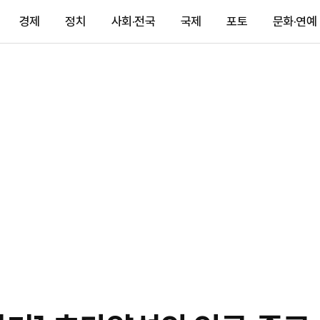
경제
정치
사회·전국
국제
포토
문화·연예