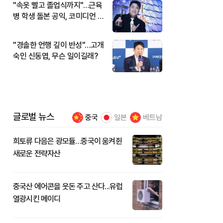
"속옷 빨고 졸업식까지"…근육
병 학생 돌본 공익, 코미디언 김
규원이었다
"경솔한 언행 깊이 반성"…고개
숙인 신동엽, 무슨 일이길래?
글로벌 뉴스
중국
일본
베트남
희토류 다음은 광모듈…중국이 움켜쥔
새로운 전략자산
중국산 에어콘을 웃돈 주고 산다...유럽
열광시킨 메이디