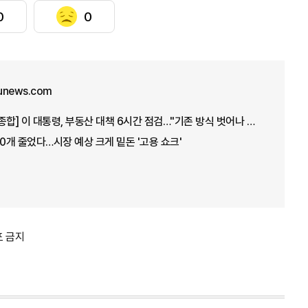
0
0
unews.com
[아주경제 오늘의 뉴스 종합] 이 대통령, 부동산 대책 6시간 점검…"기존 방식 벗어나 과감히 실행" 外
00개 줄었다…시장 예상 크게 밑돈 '고용 쇼크'
포 금지