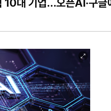
력 10대 기업…오픈AI·구글
이
미
지
확
대