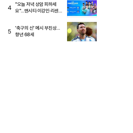
"오늘 저녁 상암 피하세
4
요"…맨시티·이강인·리센느
뜬다, 6호선 혼잡 예상
'축구의 신' 메시 부친상…
5
향년 68세