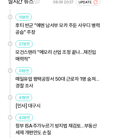
실시간 뉴스
08.09 20:37
UPDATE
10분전
후티 반군 "예멘 남서부 모카 주둔 사우디 병력
공습" 주장
27분전
모건스탠리 "메모리 산업 조정 끝나…재진입
매력적"
33분전
매일유업 평택공장서 50대 근로자 1명 숨져…
경찰 조사
41분전
[인사] 대구시
42분전
정부 ISA·주가누르기 방지법 재검토…부동산
세제 개편안도 손질