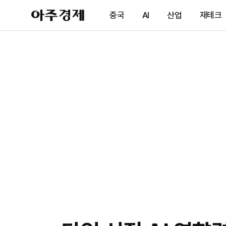
아
중국
AI
산업
재테크
주
경
제