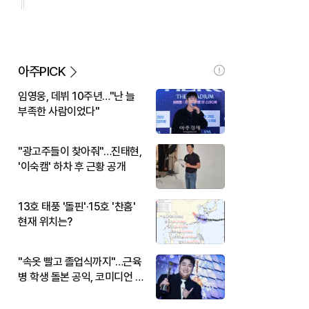
아주PICK
임영웅, 데뷔 10주년…"난 늘
부족한 사람이었다"
"광고주들이 찾아줘"…진태현,
'이숙캠' 하차 후 근황 공개
13호 태풍 '돌핀'·15호 '찬홈'
현재 위치는?
"속옷 빨고 졸업식까지"…근육
병 학생 돌본 공익, 코미디언 김
규원이었다