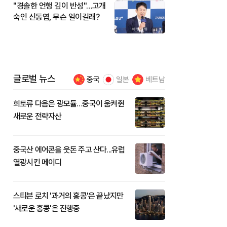
"경솔한 언행 깊이 반성"…고개
숙인 신동엽, 무슨 일이길래?
글로벌 뉴스
중국
일본
베트남
희토류 다음은 광모듈…중국이 움켜쥔
새로운 전략자산
중국산 에어콘을 웃돈 주고 산다...유럽
열광시킨 메이디
스티븐 로치 '과거의 홍콩'은 끝났지만
'새로운 홍콩'은 진행중