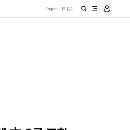
로
English
日本語
그
검
전
인
색
체
메
뉴