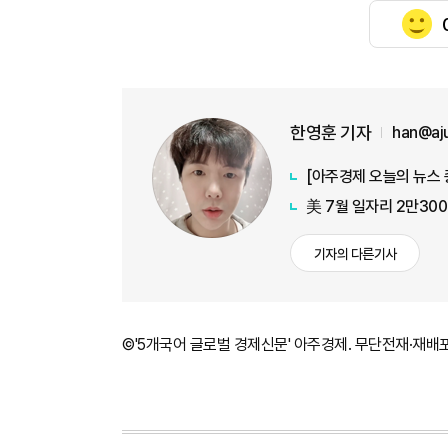
한영훈 기자
han@aj
美 7월 일자리 2만30
기자의 다른기사
©'5개국어 글로벌 경제신문' 아주경제. 무단전재·재배