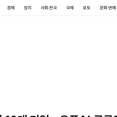
경제
정치
사회·전국
국제
포토
문화·연예