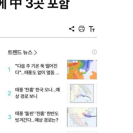
에 中 3곳 포함
공
프
텍
유
린
스
트
트
크
기
트렌드 뉴스
"다음 주 기온 뚝 떨어진
1
다"…태풍도 없이 열돔 박
살 낸 '이것'
태풍 '찬홈' 한국 오나…예
2
상 경로 보니
태풍 '돌핀'·'찬홈' 한반도
3
빗겨간다…예상 경로는?