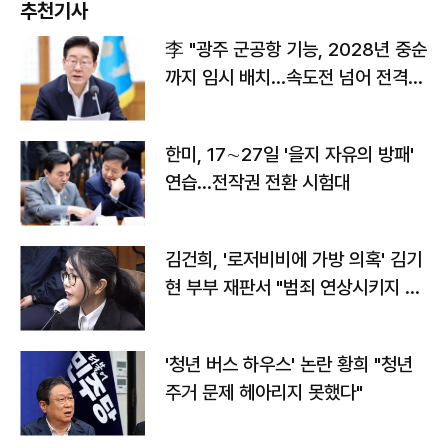
추천기사
李 "광주 군공항 기능, 2028년 중순
까지 임시 배치…속도전 넘어 전격
전"
한미, 17∼27일 '을지 자유의 방패'
연습…전작권 전환 시험대
김건희, '로저비비에 가방 의혹' 김기
현 부부 재판서 "범죄 연상시키지 말
라"
'청년 버스 하우스' 논란 황희 "청년
주거 문제 헤아리지 못했다"