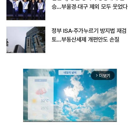
승…부울경·대구 제외 모두 웃었다
정부 ISA·주가누르기 방지법 재검
토…부동산세제 개편안도 손질
더보기
arrow_forward_ios
Unmute