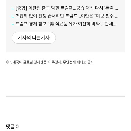
[종합] 이란전 출구 막힌 트럼프…공습 대신 다시 '돈줄 죄기'
핵합의 없이 전쟁 끝내려던 트럼프…이란은 "미군 철수·배상부터"
트럼프 경제 참모 "美 식료품·유가 여전히 비싸"…관세발 물가 상승은 부인
기자의 다른기사
©'5개국어 글로벌 경제신문' 아주경제. 무단전재·재배포 금지
댓글
0