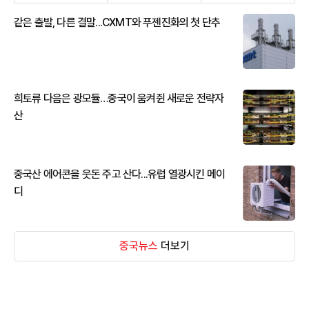
같은 출발, 다른 결말...CXMT와 푸젠진화의 첫 단추
희토류 다음은 광모듈…중국이 움켜쥔 새로운 전략자
산
중국산 에어콘을 웃돈 주고 산다...유럽 열광시킨 메이
디
중국뉴스
더보기