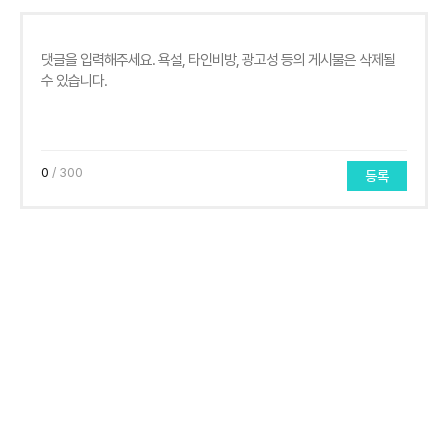
0
/ 300
등록