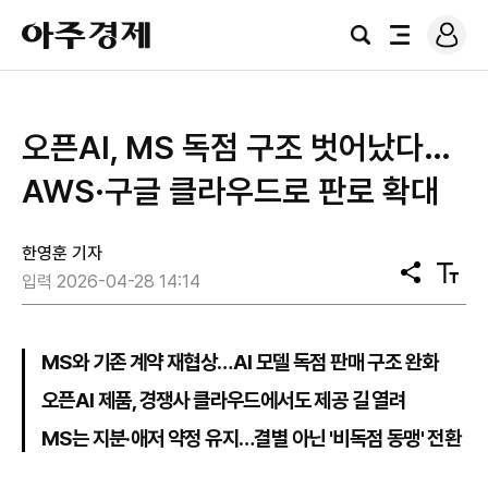
로
아
그
검
전
주
인
색
체
경
메
제
뉴
오픈AI, MS 독점 구조 벗어났다…
AWS·구글 클라우드로 판로 확대
한영훈 기자
공
텍
입력 2026-04-28 14:14
유
스
트
크
기
MS와 기존 계약 재협상…AI 모델 독점 판매 구조 완화
오픈AI 제품, 경쟁사 클라우드에서도 제공 길 열려
MS는 지분·애저 약정 유지…결별 아닌 '비독점 동맹' 전환