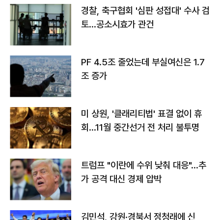
경찰, 축구협회 '심판 성접대' 수사 검
토…공소시효가 관건
PF 4.5조 줄었는데 부실여신은 1.7
조 증가
미 상원, '클래리티법' 표결 없이 휴
회…11월 중간선거 전 처리 불투명
트럼프 "이란에 수위 낮춰 대응"…추
가 공격 대신 경제 압박
김민석, 강원·경북서 정청래에 신