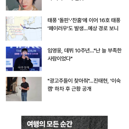
태풍 '돌핀'·'찬홈'에 이어 16호 태풍
'페이러우'도 발생…예상 경로 보니
임영웅, 데뷔 10주년…"난 늘 부족한
사람이었다"
"광고주들이 찾아줘"…진태현, '이숙
캠' 하차 후 근황 공개