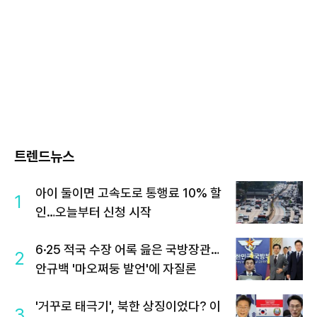
트렌드뉴스
아이 둘이면 고속도로 통행료 10% 할
1
인…오늘부터 신청 시작
6·25 적국 수장 어록 읊은 국방장관…
2
안규백 '마오쩌둥 발언'에 자질론
'거꾸로 태극기', 북한 상징이었다? 이
3