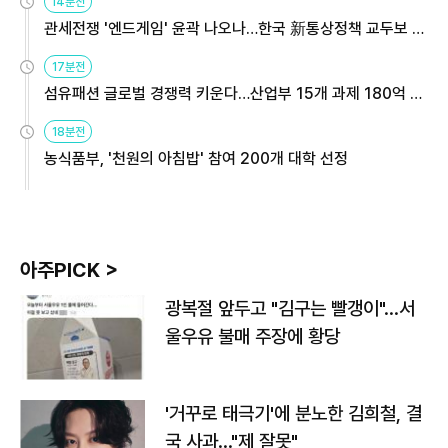
14분전
관세전쟁 '엔드게임' 윤곽 나오나…한국 新통상정책 교두보 활
용해야
17분전
섬유패션 글로벌 경쟁력 키운다…산업부 15개 과제 180억 지
원
18분전
농식품부, '천원의 아침밥' 참여 200개 대학 선정
아주PICK >
광복절 앞두고 "김구는 빨갱이"…서
울우유 불매 주장에 황당
'거꾸로 태극기'에 분노한 김희철, 결
국 사과…"제 잘못"