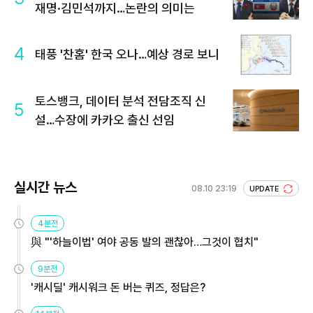
재명·김민석까지…논란의 의미는
4
태풍 '찬홈' 한국 오나…예상 경로 보니
토스뱅크, 데이터 분석 전담조직 신
5
설…수장에 카카오 출신 선임
실시간 뉴스
08.10 23:19
UPDATE
4분전
與 "'하늘이법' 여야 공동 발의 괜찮아…그것이 협치"
9분전
'캐시딜' 캐시워크 돈 버는 퀴즈, 정답은?