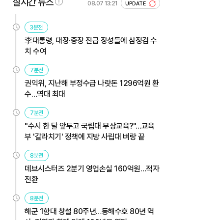
실시간 뉴스
08.07 13:21
UPDATE
3분전
李대통령, 대장·중장 진급 장성들에 삼정검 수
치 수여
7분전
권익위, 지난해 부정수급 나랏돈 1296억원 환
수…역대 최대
7분전
"수시 한 달 앞두고 국립대 무상교육?"…교육
부 '갈라치기' 정책에 지방 사립대 벼랑 끝
8분전
데브시스터즈 2분기 영업손실 160억원…적자
전환
8분전
해군 1함대 창설 80주년…동해수호 80년 역