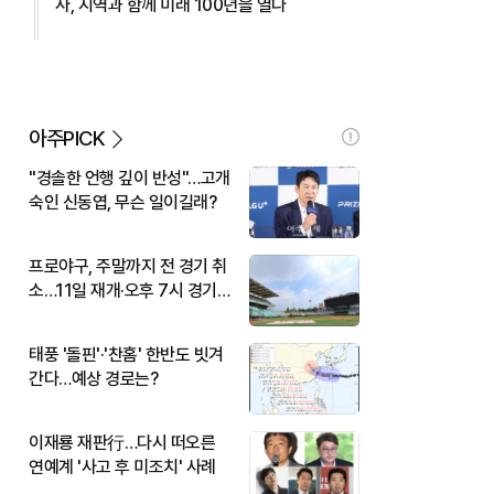
사, 지역과 함께 미래 100년을 열다
아주PICK
"경솔한 언행 깊이 반성"…고개
숙인 신동엽, 무슨 일이길래?
프로야구, 주말까지 전 경기 취
소…11일 재개·오후 7시 경기
시작
태풍 '돌핀'·'찬홈' 한반도 빗겨
간다…예상 경로는?
이재룡 재판行…다시 떠오른
연예계 '사고 후 미조치' 사례