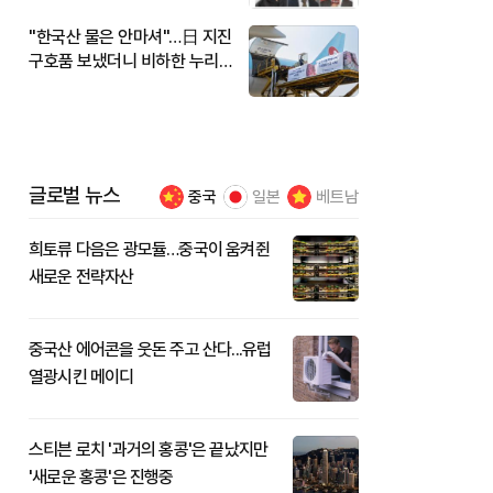
"한국산 물은 안마셔"…日 지진
구호품 보냈더니 비하한 누리
꾼
글로벌 뉴스
중국
일본
베트남
희토류 다음은 광모듈…중국이 움켜쥔
새로운 전략자산
중국산 에어콘을 웃돈 주고 산다...유럽
열광시킨 메이디
스티븐 로치 '과거의 홍콩'은 끝났지만
'새로운 홍콩'은 진행중