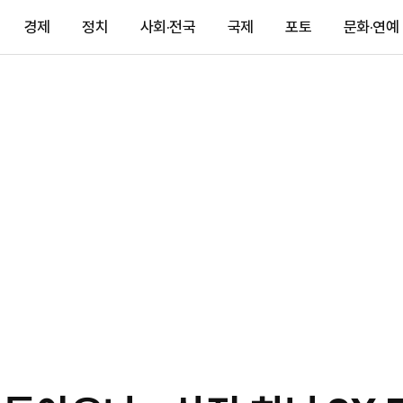
경제
정치
사회·전국
국제
포토
문화·연예