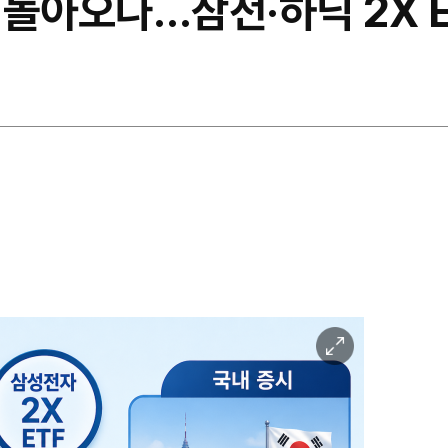
돌아오나…삼전·하닉 2X E
이
미
지
확