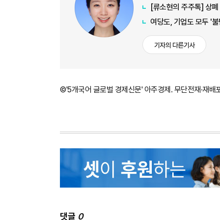
[류소현의 주주톡] 상폐
여당도, 기업도 모두 '
기자의 다른기사
©'5개국어 글로벌 경제신문' 아주경제. 무단전재·재배
댓글
0