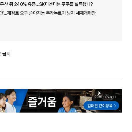
 무산 뒤 240% 유증…SK디앤디는 주주를 설득했나?
불만'...재검토 요구 쏟아지는 주가누르기 방지 세제개편안
포 금지