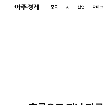
아
중국
AI
산업
재테크
주
경
제