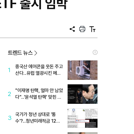
TF 출시 임박
공
프
텍
유
린
스
트
트
크
기
트렌드 뉴스
중국산 에어콘을 웃돈 주고
1
산다...유럽 열광시킨 메이
디
"이재명 탄핵, 얼마 안 남았
2
다"...'윤석열 탄핵' 맞힌 무
당, '성지글' 등장
국가가 청년 상대로 '통
3
수'?...청년미래적금 12%
준다더니 "응, 오류야"