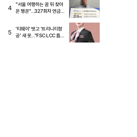
"서울 여행하는 꿈 뒤 찾아
4
온 행운"…327회차 연금
복권720+ 당첨번호조회
주목
'티웨이' 벗고 '트리니티항
5
공' 새 옷…"FSC·LCC 틈
새, SSC 전략으로 공략"