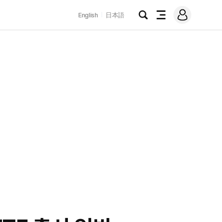
로
English
日本語
그
검
전
인
색
체
메
뉴