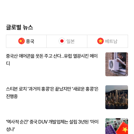
글로벌 뉴스
중국
일본
베트남
중국산 에어콘을 웃돈 주고 산다...유럽 열광시킨 메이
디
스티븐 로치 '과거의 홍콩'은 끝났지만 '새로운 홍콩'은
진행중
'역사적 순간' 중국 DUV 개발업체는 설립 3년된 '아이
성나'