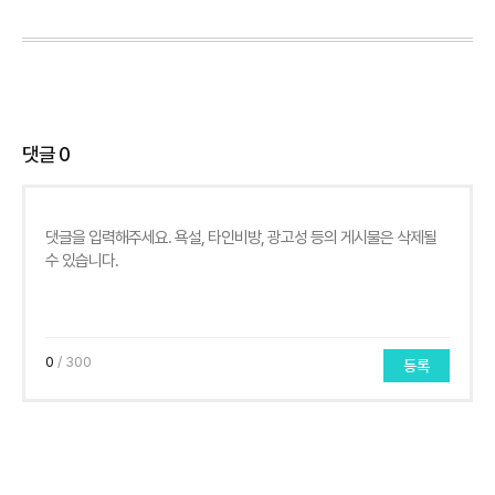
댓글
0
0
/ 300
등록