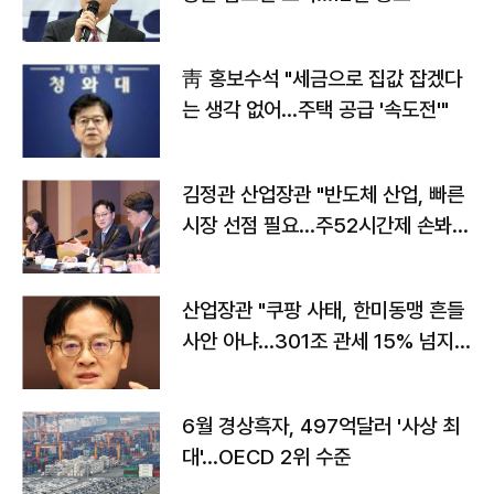
靑 홍보수석 "세금으로 집값 잡겠다
는 생각 없어…주택 공급 '속도전'"
김정관 산업장관 "반도체 산업, 빠른
시장 선점 필요…주52시간제 손봐
야"
산업장관 "쿠팡 사태, 한미동맹 흔들
사안 아냐…301조 관세 15% 넘지
않도록 협의"
6월 경상흑자, 497억달러 '사상 최
대'…OECD 2위 수준