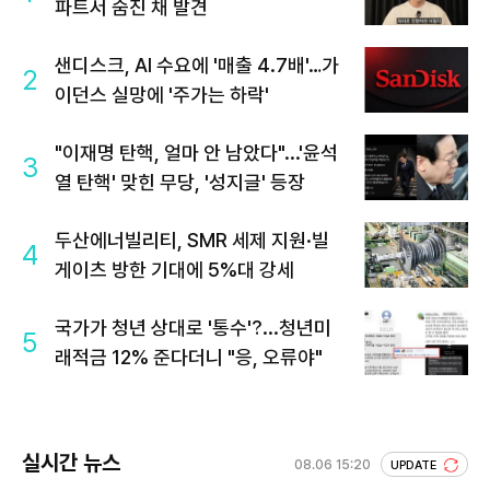
파트서 숨진 채 발견
샌디스크, AI 수요에 '매출 4.7배'…가
2
이던스 실망에 '주가는 하락'
"이재명 탄핵, 얼마 안 남았다"...'윤석
3
열 탄핵' 맞힌 무당, '성지글' 등장
두산에너빌리티, SMR 세제 지원·빌
4
게이츠 방한 기대에 5%대 강세
국가가 청년 상대로 '통수'?...청년미
5
래적금 12% 준다더니 "응, 오류야"
실시간 뉴스
08.06 15:20
UPDATE