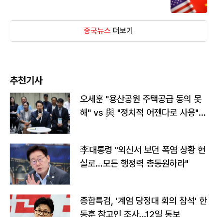
중국뉴스
더보기
추천기사
오세훈 "용산공원 주택공급 동의 못
해" vs 與 "정치적 어젠다로 사용"
맞불
李대통령 "외신서 보던 폭염 상황 현
실로…모든 행정력 총동원하라"
종합특검, '계엄 당정대 회의 참석' 한
동훈 참고인 조사...12일 통보