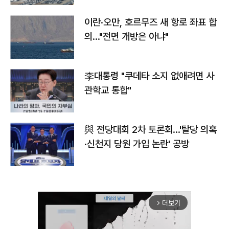
이란·오만, 호르무즈 새 항로 좌표 합
의…"전면 개방은 아냐"
李대통령 "쿠데타 소지 없애려면 사
관학교 통합"
與 전당대회 2차 토론회…'탈당 의혹
·신천지 당원 가입 논란' 공방
더보기
arrow_forward_ios