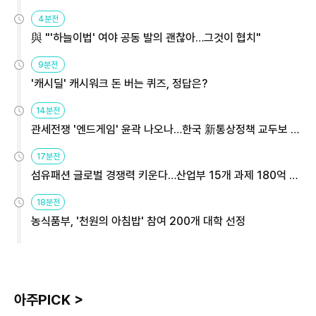
4분전
與 "'하늘이법' 여야 공동 발의 괜찮아…그것이 협치"
9분전
'캐시딜' 캐시워크 돈 버는 퀴즈, 정답은?
14분전
관세전쟁 '엔드게임' 윤곽 나오나…한국 新통상정책 교두보 활
용해야
17분전
섬유패션 글로벌 경쟁력 키운다…산업부 15개 과제 180억 지
원
18분전
농식품부, '천원의 아침밥' 참여 200개 대학 선정
아주PICK >