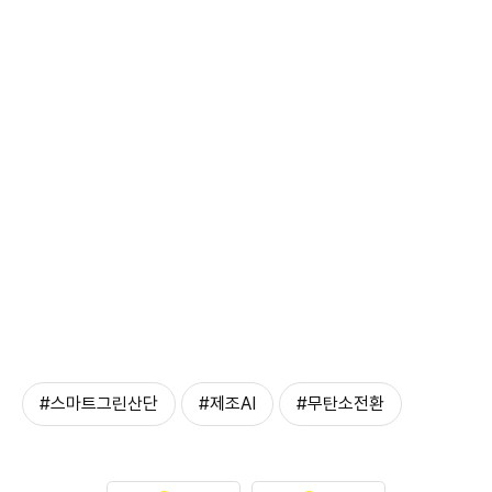
#스마트그린산단
#제조AI
#무탄소전환