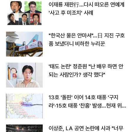
이재룡 재판行…다시 떠오른 연예계
'사고 후 미조치' 사례
"한국산 물은 안마셔"…日 지진 구호
품 보냈더니 비하한 누리꾼
'태도 논란' 정준원 "난 배우 하면 안
되는 사람인가? 생각 했다"
13호 '돌핀' 이어 14호 태풍 '구지
라'·15호 태풍 '찬홈' 발생…현재 위
치와 이동경로는?
이상준, LA 공연 논란에 사과 "너무