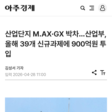
로
아
그
검
전
주
인
색
체
경
메
제
뉴
산업단지 M.AX·GX 박차…산업부,
올해 39개 신규과제에 900억원 투
입
김성서 기자
공
텍
입력 2026-04-28 11:00
유
스
트
크
기