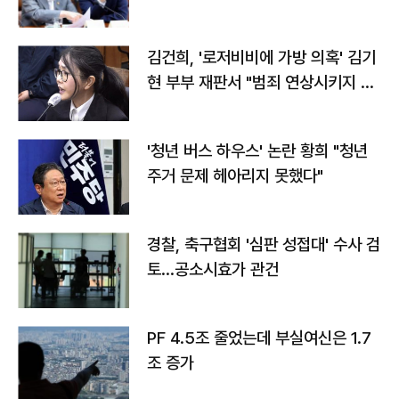
김건희, '로저비비에 가방 의혹' 김기
현 부부 재판서 "범죄 연상시키지 말
라"
'청년 버스 하우스' 논란 황희 "청년
주거 문제 헤아리지 못했다"
경찰, 축구협회 '심판 성접대' 수사 검
토…공소시효가 관건
PF 4.5조 줄었는데 부실여신은 1.7
조 증가