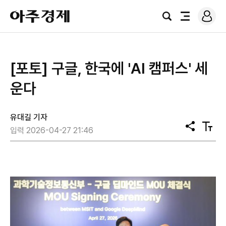
로
아
그
검
전
주
인
색
체
경
메
제
뉴
[포토] 구글, 한국에 'AI 캠퍼스' 세
운다
유대길 기자
공
텍
입력 2026-04-27 21:46
유
스
트
크
기