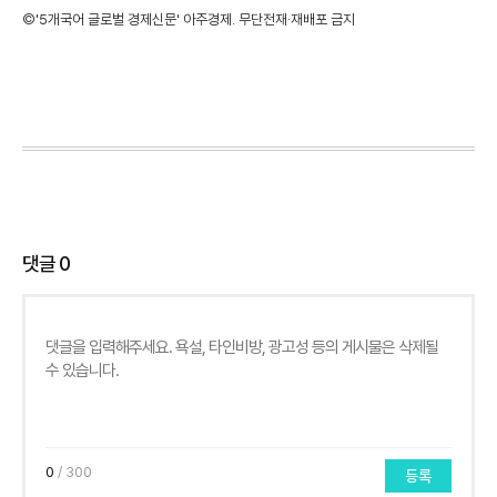
©'5개국어 글로벌 경제신문' 아주경제. 무단전재·재배포 금지
댓글
0
0
/ 300
등록