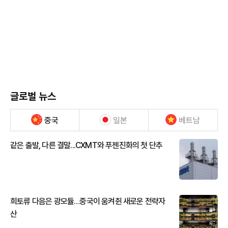
글로벌 뉴스
중국
일본
베트남
같은 출발, 다른 결말...CXMT와 푸젠진화의 첫 단추
희토류 다음은 광모듈…중국이 움켜쥔 새로운 전략자
산