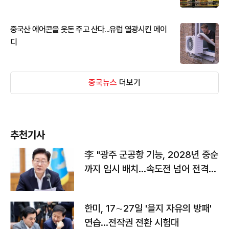
중국산 에어콘을 웃돈 주고 산다...유럽 열광시킨 메이
디
중국뉴스
더보기
추천기사
李 "광주 군공항 기능, 2028년 중순
까지 임시 배치…속도전 넘어 전격
전"
한미, 17∼27일 '을지 자유의 방패'
연습…전작권 전환 시험대