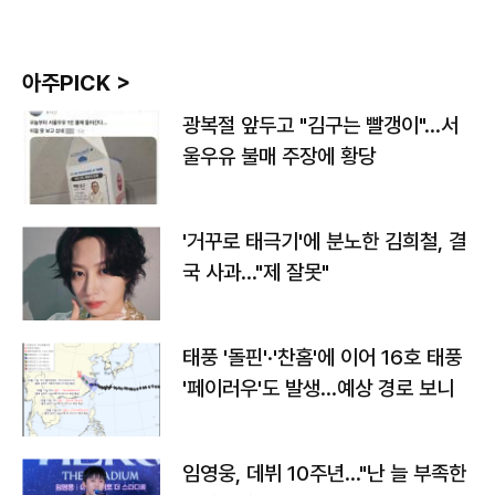
아주PICK >
광복절 앞두고 "김구는 빨갱이"…서
울우유 불매 주장에 황당
'거꾸로 태극기'에 분노한 김희철, 결
국 사과…"제 잘못"
태풍 '돌핀'·'찬홈'에 이어 16호 태풍
'페이러우'도 발생…예상 경로 보니
임영웅, 데뷔 10주년…"난 늘 부족한