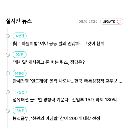
실시간 뉴스
08.10 21:29
UPDATE
4분전
與 "'하늘이법' 여야 공동 발의 괜찮아…그것이 협치"
9분전
'캐시딜' 캐시워크 돈 버는 퀴즈, 정답은?
14분전
관세전쟁 '엔드게임' 윤곽 나오나…한국 新통상정책 교두보 활
용해야
17분전
섬유패션 글로벌 경쟁력 키운다…산업부 15개 과제 180억 지
원
18분전
농식품부, '천원의 아침밥' 참여 200개 대학 선정