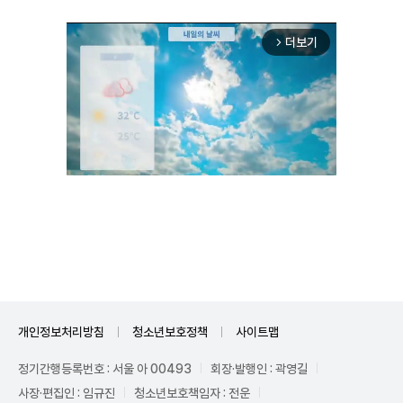
더보기
arrow_forward_ios
Unmute
개인정보처리방침
청소년보호정책
사이트맵
정기간행등록번호 : 서울 아 00493
회장·발행인 : 곽영길
사장·편집인 : 임규진
청소년보호책임자 : 전운