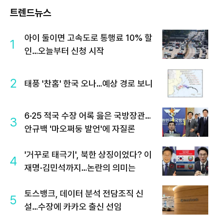
트렌드뉴스
아이 둘이면 고속도로 통행료 10% 할
1
인…오늘부터 신청 시작
2
태풍 '찬홈' 한국 오나…예상 경로 보니
6·25 적국 수장 어록 읊은 국방장관…
3
안규백 '마오쩌둥 발언'에 자질론
'거꾸로 태극기', 북한 상징이었다? 이
4
재명·김민석까지…논란의 의미는
토스뱅크, 데이터 분석 전담조직 신
5
설…수장에 카카오 출신 선임