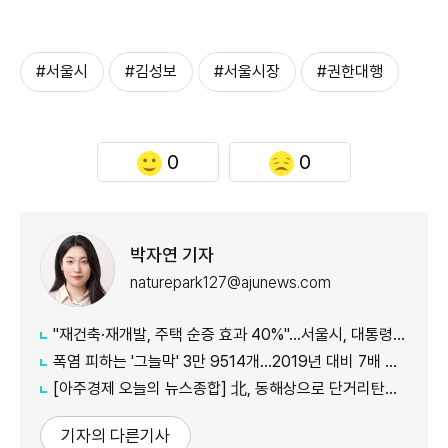
#서울시
#김성보
#서울시장
#권한대행
0
0
박자연 기자
naturepark127@ajunews.com
"재건축·재개발, 주택 순증 효과 40%"...서울시, 대통령실에 정비사업 '백서' 전달
폭염 피하는 '그늘막' 3만 9514개…2019년 대비 7배 증가
[아주경제 오늘의 뉴스종합] 北, 동해상으로 단거리탄도미사일 발사…42일 만에 도발 外
기자의 다른기사