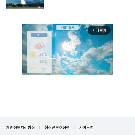
구"
더보기
arrow_forward_ios
Unmute
개인정보처리방침
청소년보호정책
사이트맵