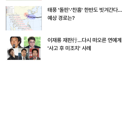
태풍 '돌핀'·'찬홈' 한반도 빗겨간다…
예상 경로는?
이재룡 재판行…다시 떠오른 연예계
'사고 후 미조치' 사례