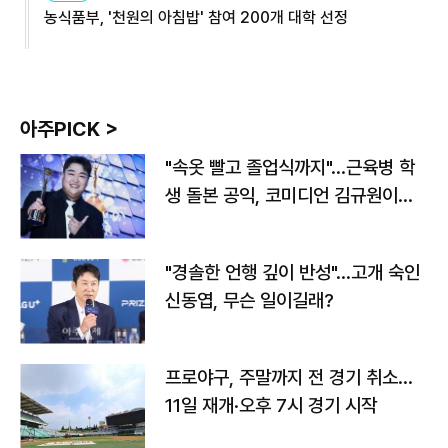
농식품부, '천원의 아침밥' 참여 200개 대학 선정
아주PICK >
"속옷 빨고 졸업식까지"…근육병 학
생 돌본 공익, 코미디언 김규원이었
다
"경솔한 언행 깊이 반성"…고개 숙인
신동엽, 무슨 일이길래?
프로야구, 주말까지 전 경기 취소…
11일 재개·오후 7시 경기 시작