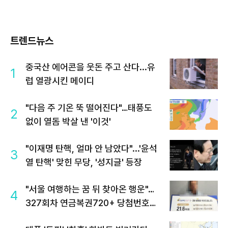
트렌드뉴스
중국산 에어콘을 웃돈 주고 산다...유
1
럽 열광시킨 메이디
"다음 주 기온 뚝 떨어진다"…태풍도
2
없이 열돔 박살 낸 '이것'
"이재명 탄핵, 얼마 안 남았다"...'윤석
3
열 탄핵' 맞힌 무당, '성지글' 등장
"서울 여행하는 꿈 뒤 찾아온 행운"…
4
327회차 연금복권720+ 당첨번호조
회 주목