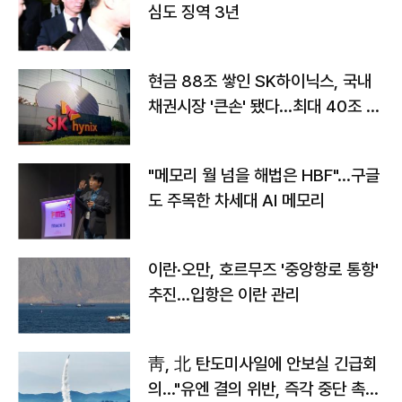
심도 징역 3년
현금 88조 쌓인 SK하이닉스, 국내
채권시장 '큰손' 됐다…최대 40조 투
자
"메모리 월 넘을 해법은 HBF"…구글
도 주목한 차세대 AI 메모리
이란·오만, 호르무즈 '중앙항로 통항'
추진…입항은 이란 관리
靑, 北 탄도미사일에 안보실 긴급회
의…"유엔 결의 위반, 즉각 중단 촉