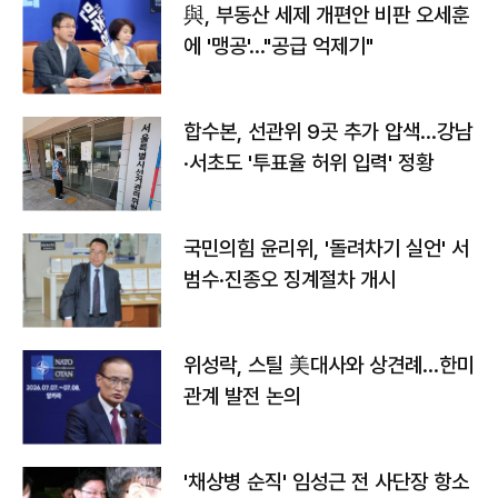
與, 부동산 세제 개편안 비판 오세훈
에 '맹공'…"공급 억제기"
합수본, 선관위 9곳 추가 압색…강남
·서초도 '투표율 허위 입력' 정황
국민의힘 윤리위, '돌려차기 실언' 서
범수·진종오 징계절차 개시
위성락, 스틸 美대사와 상견례…한미
관계 발전 논의
'채상병 순직' 임성근 전 사단장 항소