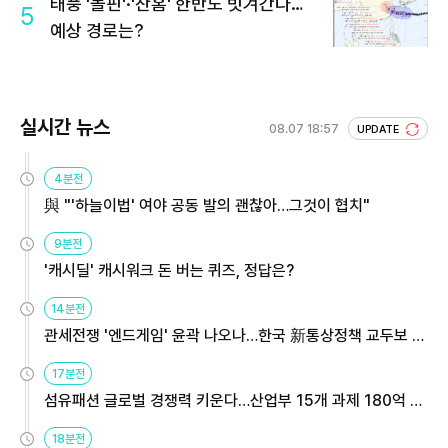
태풍 '돌핀'·'찬홈' 한반도 빗겨간다…
5
예상 경로는?
실시간 뉴스
08.07 18:57
UPDATE
4분전
與 "'하늘이법' 여야 공동 발의 괜찮아…그것이 협치"
9분전
'캐시딜' 캐시워크 돈 버는 퀴즈, 정답은?
14분전
관세전쟁 '엔드게임' 윤곽 나오나…한국 新통상정책 교두보 활
용해야
17분전
섬유패션 글로벌 경쟁력 키운다…산업부 15개 과제 180억 지
원
18분전