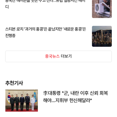
중국산 에어콘을 웃돈 주고 산다...유럽 열광시킨 메이
디
스티븐 로치 '과거의 홍콩'은 끝났지만 '새로운 홍콩'은
진행중
중국뉴스
더보기
추천기사
李대통령 "군, 내란 이후 신뢰 회복
해야…지휘부 헌신해달라"