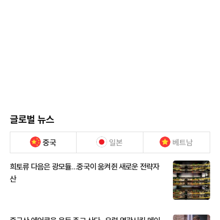
글로벌 뉴스
중국
일본
베트남
희토류 다음은 광모듈…중국이 움켜쥔 새로운 전략자
산