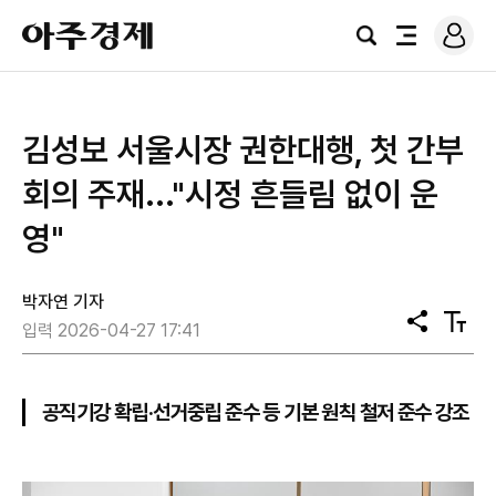
로
아
그
검
전
주
인
색
체
경
메
제
뉴
김성보 서울시장 권한대행, 첫 간부
회의 주재..."시정 흔들림 없이 운
영"
박자연 기자
공
텍
입력 2026-04-27 17:41
유
스
트
크
기
공직기강 확립·선거중립 준수 등 기본 원칙 철저 준수 강조