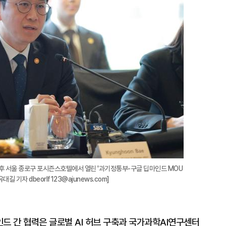
확
대
후 서울 종로구 포시즌스호텔에서 열린 '과기정통부-구글 딥마인드 MOU
길 기자 dbeorlf123@ajunews.com]
 간 협력은 글로벌 AI 허브 구축과 국가과학AI연구센터