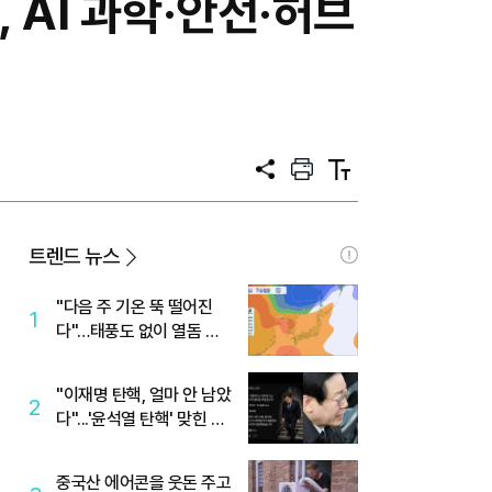
 AI 과학·안전·허브
공
프
텍
유
린
스
트
트
크
기
트렌드 뉴스
"다음 주 기온 뚝 떨어진
1
다"…태풍도 없이 열돔 박
살 낸 '이것'
"이재명 탄핵, 얼마 안 남았
2
다"...'윤석열 탄핵' 맞힌 무
당, '성지글' 등장
중국산 에어콘을 웃돈 주고