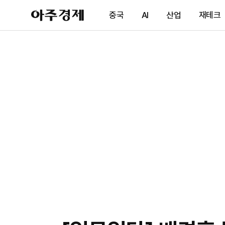
아
중국
AI
산업
재테크
주
경
제