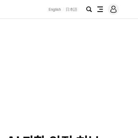
로
English
日本語
그
검
전
인
색
체
메
뉴