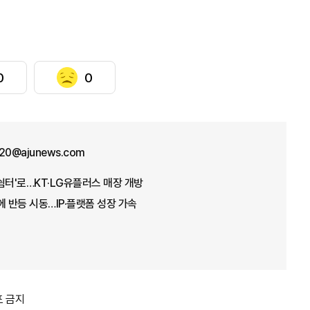
0
0
y20@ajunews.com
쉼터'로…KT·LG유플러스 매장 개방
자에 반등 시동…IP·플랫폼 성장 가속
포 금지