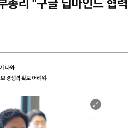
부총리 "구글 딥마인드 협력,
기 나와
보 경쟁력 확보 어려워·
이
미
지