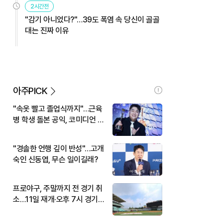
2시간전
"감기 아니었다?"…39도 폭염 속 당신이 골골
대는 진짜 이유
아주PICK
"속옷 빨고 졸업식까지"…근육
병 학생 돌본 공익, 코미디언 김
규원이었다
"경솔한 언행 깊이 반성"…고개
숙인 신동엽, 무슨 일이길래?
프로야구, 주말까지 전 경기 취
소…11일 재개·오후 7시 경기
시작