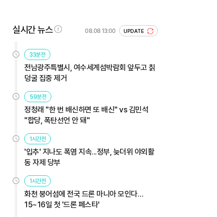
실시간 뉴스
08.08 13:00
UPDATE
33분전
전남광주특별시, 여수세계섬박람회 앞두고 칡
덩굴 집중 제거
59분전
정청래 "한 번 배신하면 또 배신" vs 김민석
"합당, 폭탄선언 안 돼"
1시간전
'입추' 지나도 폭염 지속...정부, 늦더위 야외활
동 자제 당부
1시간전
화천 붕어섬에 전국 드론 마니아 모인다…
15~16일 첫 '드론 페스타'