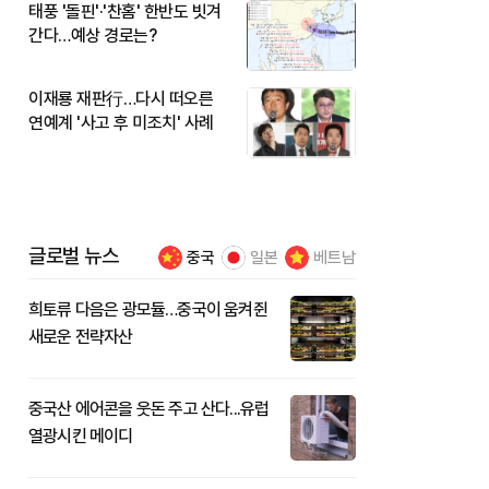
태풍 '돌핀'·'찬홈' 한반도 빗겨
간다…예상 경로는?
이재룡 재판行…다시 떠오른
연예계 '사고 후 미조치' 사례
글로벌 뉴스
중국
일본
베트남
희토류 다음은 광모듈…중국이 움켜쥔
새로운 전략자산
중국산 에어콘을 웃돈 주고 산다...유럽
열광시킨 메이디