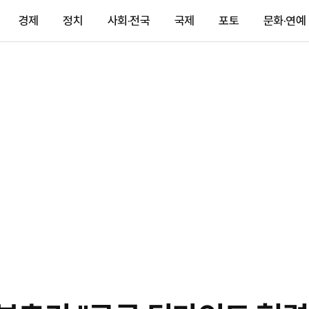
경제
정치
사회·전국
국제
포토
문화·연예