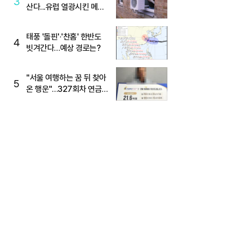
3
산다...유럽 열광시킨 메이
디
태풍 '돌핀'·'찬홈' 한반도
4
빗겨간다…예상 경로는?
"서울 여행하는 꿈 뒤 찾아
5
온 행운"…327회차 연금
복권720+ 당첨번호조회
주목