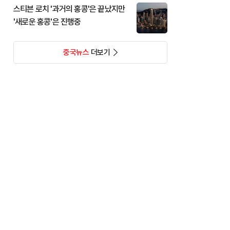
스티븐 로치 '과거의 홍콩'은 끝났지만
'새로운 홍콩'은 진행중
중국뉴스
더보기