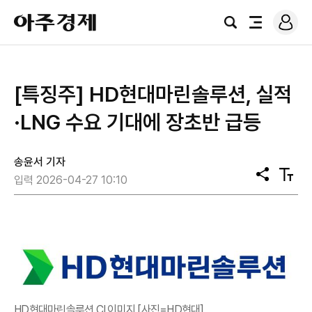
로
아
그
검
전
주
인
색
체
경
메
제
뉴
[특징주] HD현대마린솔루션, 실적
·LNG 수요 기대에 장초반 급등
송윤서 기자
공
텍
입력 2026-04-27 10:10
유
스
트
크
기
HD현대마린솔루션 CI 이미지 [사진=HD현대]