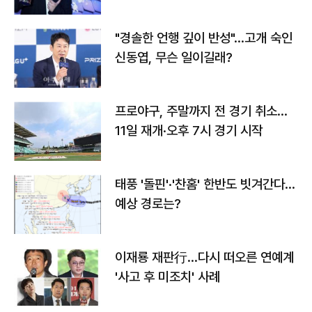
다
"경솔한 언행 깊이 반성"…고개 숙인
신동엽, 무슨 일이길래?
프로야구, 주말까지 전 경기 취소…
11일 재개·오후 7시 경기 시작
태풍 '돌핀'·'찬홈' 한반도 빗겨간다…
예상 경로는?
이재룡 재판行…다시 떠오른 연예계
'사고 후 미조치' 사례