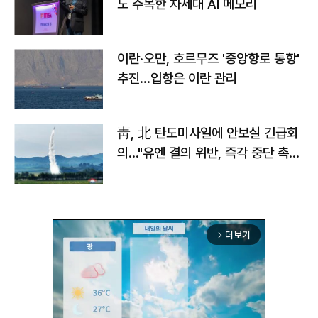
도 주목한 차세대 AI 메모리
이란·오만, 호르무즈 '중앙항로 통항'
추진…입항은 이란 관리
靑, 北 탄도미사일에 안보실 긴급회
의…"유엔 결의 위반, 즉각 중단 촉
구"
더보기
arrow_forward_ios