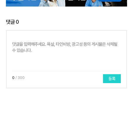
댓글
0
0
/ 300
등록