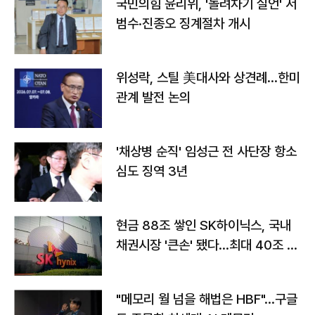
국민의힘 윤리위, '돌려차기 실언' 서
범수·진종오 징계절차 개시
위성락, 스틸 美대사와 상견례…한미
관계 발전 논의
'채상병 순직' 임성근 전 사단장 항소
심도 징역 3년
현금 88조 쌓인 SK하이닉스, 국내
채권시장 '큰손' 됐다…최대 40조 투
자
"메모리 월 넘을 해법은 HBF"…구글