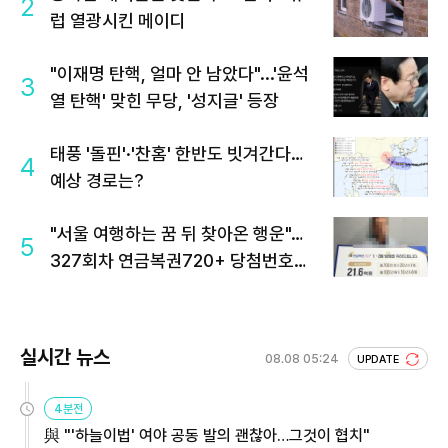
2
럽 열광시킨 메이디
"이재명 탄핵, 얼마 안 남았다"...'윤석
3
열 탄핵' 맞힌 무당, '성지글' 등장
태풍 '돌핀'·'찬홈' 한반도 빗겨간다…
4
예상 경로는?
"서울 여행하는 꿈 뒤 찾아온 행운"…
5
327회차 연금복권720+ 당첨번호조
회 주목
실시간 뉴스
08.08 05:24
UPDATE
4분전
與 "'하늘이법' 여야 공동 발의 괜찮아…그것이 협치"