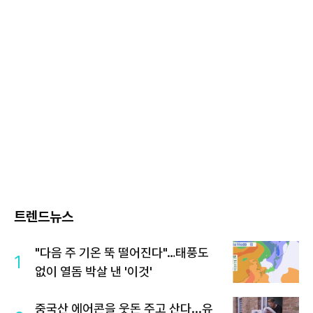
트렌드뉴스
"다음 주 기온 뚝 떨어진다"…태풍도
1
없이 열돔 박살 낸 '이것'
중국산 에어콘을 웃돈 주고 산다...유