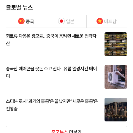
글로벌 뉴스
중국
일본
베트남
희토류 다음은 광모듈…중국이 움켜쥔 새로운 전략자
산
중국산 에어콘을 웃돈 주고 산다...유럽 열광시킨 메이
디
스티븐 로치 '과거의 홍콩'은 끝났지만 '새로운 홍콩'은
진행중
중국뉴스
더보기