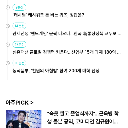
9분전
'캐시딜' 캐시워크 돈 버는 퀴즈, 정답은?
14분전
관세전쟁 '엔드게임' 윤곽 나오나…한국 新통상정책 교두보 활
용해야
17분전
섬유패션 글로벌 경쟁력 키운다…산업부 15개 과제 180억 지
원
18분전
농식품부, '천원의 아침밥' 참여 200개 대학 선정
아주PICK >
"속옷 빨고 졸업식까지"…근육병 학
생 돌본 공익, 코미디언 김규원이었