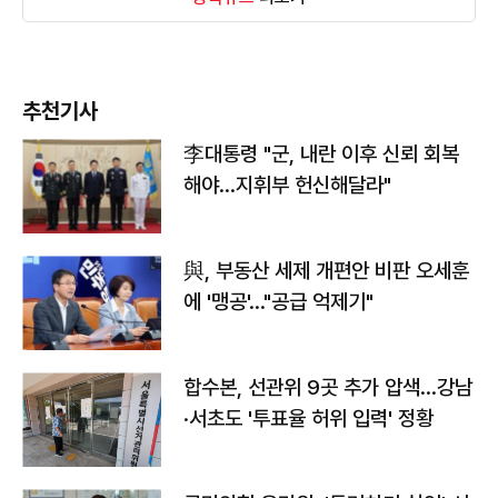
추천기사
李대통령 "군, 내란 이후 신뢰 회복
해야…지휘부 헌신해달라"
與, 부동산 세제 개편안 비판 오세훈
에 '맹공'…"공급 억제기"
합수본, 선관위 9곳 추가 압색…강남
·서초도 '투표율 허위 입력' 정황