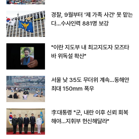
경찰, 9월부터 '제 가족 사건' 못 맡는
다…수사인력 881명 보강
"이란 지도부 내 최고지도자 모즈타
바 위독설 확산"
서울 낮 35도 무더위 계속…동해안
최대 150㎜ 폭우
李대통령 "군, 내란 이후 신뢰 회복
해야…지휘부 헌신해달라"