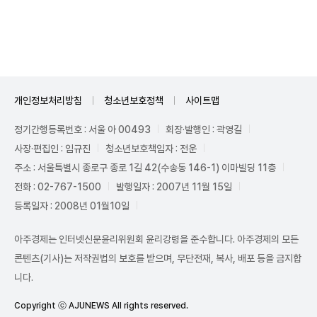
Mute
개인정보처리방침
청소년보호정책
사이트맵
정기간행등록번호 : 서울 아 00493
회장·발행인 : 곽영길
사장·편집인 : 임규진
청소년보호책임자 : 전운
주소 : 서울특별시 종로구 종로 1길 42(수송동 146-1) 이마빌딩 11층
전화 : 02-767-1500
발행일자 : 2007년 11월 15일
등록일자 : 2008년 01월10일
아주경제는 인터넷신문윤리위원회 윤리강령을 준수합니다. 아주경제의 모든
콘텐츠(기사)는 저작권법의 보호를 받으며, 무단전재, 복사, 배포 등을 금지합
니다.
Copyright ⓒ AJUNEWS All rights reserved.