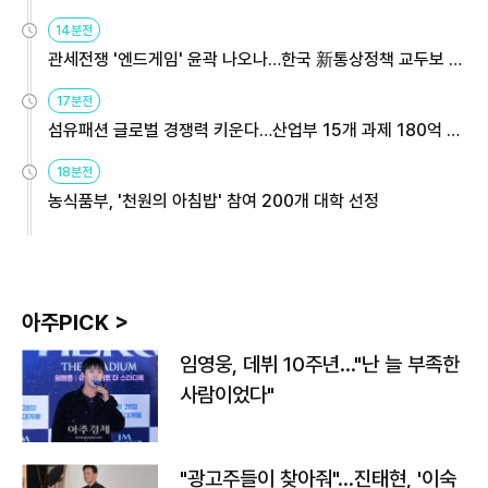
14분전
관세전쟁 '엔드게임' 윤곽 나오나…한국 新통상정책 교두보 활
용해야
17분전
섬유패션 글로벌 경쟁력 키운다…산업부 15개 과제 180억 지
원
18분전
농식품부, '천원의 아침밥' 참여 200개 대학 선정
아주PICK >
임영웅, 데뷔 10주년…"난 늘 부족한
사람이었다"
"광고주들이 찾아줘"…진태현, '이숙