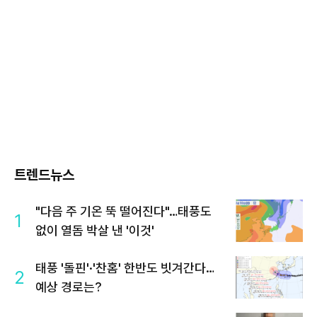
트렌드뉴스
"다음 주 기온 뚝 떨어진다"…태풍도
1
없이 열돔 박살 낸 '이것'
태풍 '돌핀'·'찬홈' 한반도 빗겨간다…
2
예상 경로는?