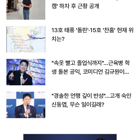
캠' 하차 후 근황 공개
13호 태풍 '돌핀'·15호 '찬홈' 현재 위
치는?
"속옷 빨고 졸업식까지"…근육병 학
생 돌본 공익, 코미디언 김규원이었
다
"경솔한 언행 깊이 반성"…고개 숙인
신동엽, 무슨 일이길래?