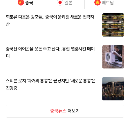
중국
일본
베트남
희토류 다음은 광모듈…중국이 움켜쥔 새로운 전략자
산
중국산 에어콘을 웃돈 주고 산다...유럽 열광시킨 메이
디
스티븐 로치 '과거의 홍콩'은 끝났지만 '새로운 홍콩'은
진행중
중국뉴스
더보기