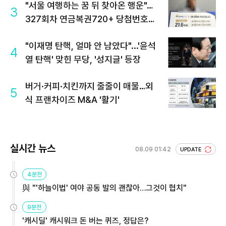
"서울 여행하는 꿈 뒤 찾아온 행운"…
3
327회차 연금복권720+ 당첨번호조
회 주목
"이재명 탄핵, 얼마 안 남았다"...'윤석
4
열 탄핵' 맞힌 무당, '성지글' 등장
버거·커피·치킨까지 줄줄이 매물…외
5
식 프랜차이즈 M&A '활기'
실시간 뉴스
08.09 01:42
UPDATE
4분전
與 "'하늘이법' 여야 공동 발의 괜찮아…그것이 협치"
9분전
'캐시딜' 캐시워크 돈 버는 퀴즈, 정답은?