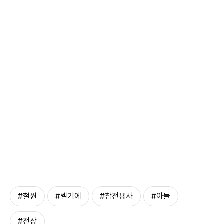
#철원
#벨기에
#참전용사
#아들
#전장