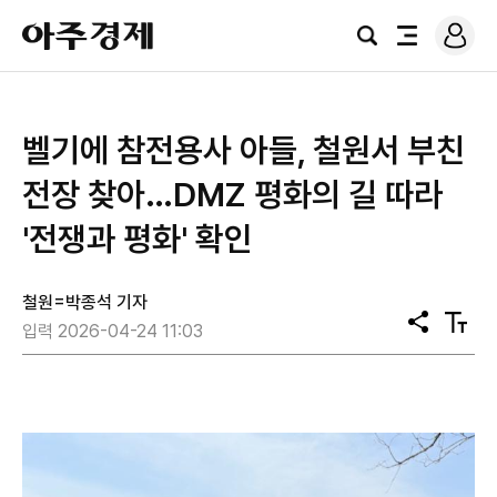
로
아
그
검
전
주
인
색
체
경
메
제
뉴
벨기에 참전용사 아들, 철원서 부친
전장 찾아…DMZ 평화의 길 따라
'전쟁과 평화' 확인
철원=박종석 기자
공
텍
입력 2026-04-24 11:03
유
스
트
크
기