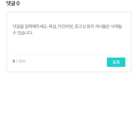
댓글
0
0
/ 300
등록