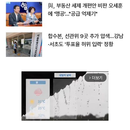
與, 부동산 세제 개편안 비판 오세훈
에 '맹공'…"공급 억제기"
합수본, 선관위 9곳 추가 압색…강남
·서초도 '투표율 허위 입력' 정황
더보기
arrow_forward_ios