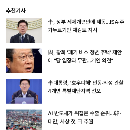
추천기사
李, 정부 세제개편안에 제동…ISA·주
가누르기안 재검토 지시
與, 황희 '폐기 버스 청년 주택' 제안
에 "당 입장과 무관…개인 의견"
李대통령, '호우피해' 안동·의성 관할
4개면 특별재난지역 선포
AI 반도체가 뒤집은 수출 순위…韓·
대만, 사상 첫 日 추월