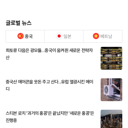
글로벌 뉴스
중국
일본
베트남
희토류 다음은 광모듈…중국이 움켜쥔 새로운 전략자
산
중국산 에어콘을 웃돈 주고 산다...유럽 열광시킨 메이
디
스티븐 로치 '과거의 홍콩'은 끝났지만 '새로운 홍콩'은
진행중