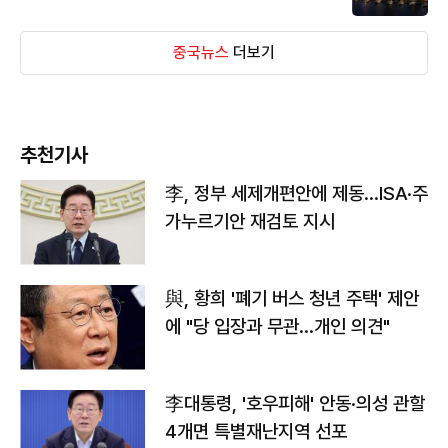
중국뉴스
더보기
추천기사
李, 정부 세제개편안에 제동…ISA·주
가누르기안 재검토 지시
與, 황희 '폐기 버스 청년 주택' 제안
에 "당 입장과 무관…개인 의견"
李대통령, '호우피해' 안동·의성 관할
4개면 특별재난지역 선포