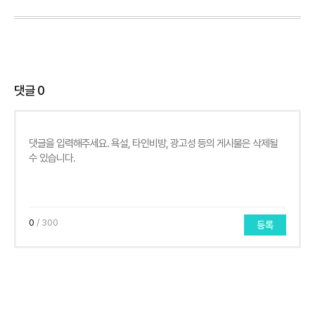
댓글
0
0
/ 300
등록