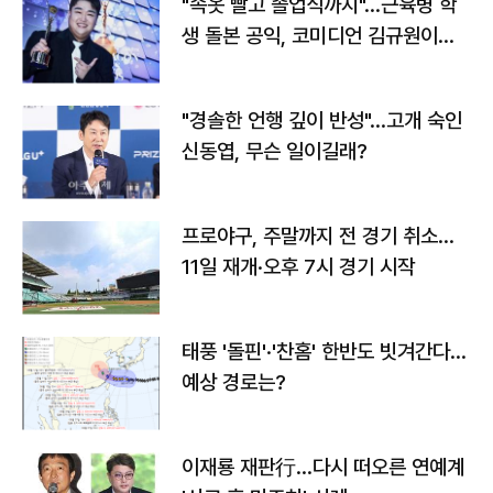
"속옷 빨고 졸업식까지"…근육병 학
생 돌본 공익, 코미디언 김규원이었
다
"경솔한 언행 깊이 반성"…고개 숙인
신동엽, 무슨 일이길래?
프로야구, 주말까지 전 경기 취소…
11일 재개·오후 7시 경기 시작
태풍 '돌핀'·'찬홈' 한반도 빗겨간다…
예상 경로는?
이재룡 재판行…다시 떠오른 연예계