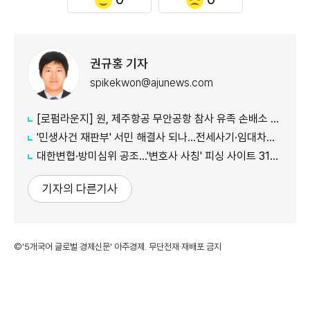
권규홍 기자
spikekwon@ajunews.com
[로펌라운지] 원, 제주항공 무안공항 참사 유족 손배소 대리..."참사 진상 명확히 규명"
'민생사건 재판부' 서민 해결사 되나...전세사기·임대차분쟁 평균 3개월내 해결
대한변협·방미심위 공조…'변호사 사칭' 피싱 사이트 31건 무더기 차단
기자의 다른기사
©'5개국어 글로벌 경제신문' 아주경제. 무단전재·재배포 금지