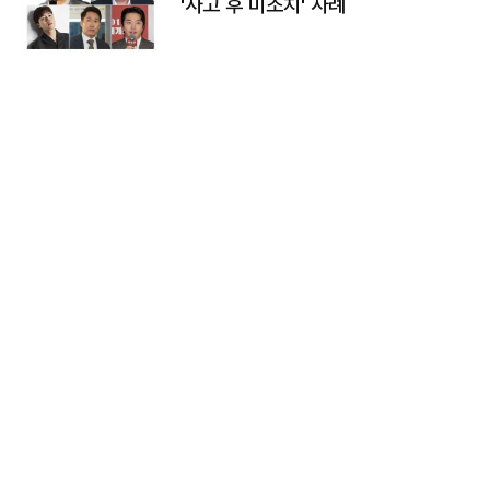
'사고 후 미조치' 사례