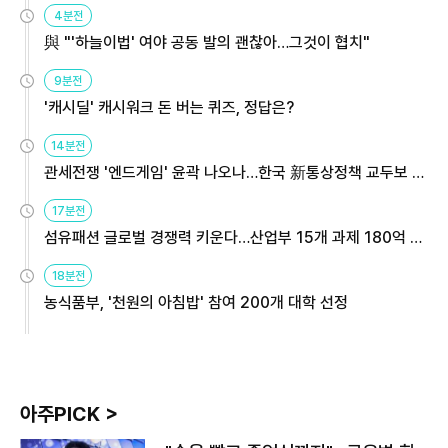
4분전
與 "'하늘이법' 여야 공동 발의 괜찮아…그것이 협치"
9분전
'캐시딜' 캐시워크 돈 버는 퀴즈, 정답은?
14분전
관세전쟁 '엔드게임' 윤곽 나오나…한국 新통상정책 교두보 활
용해야
17분전
섬유패션 글로벌 경쟁력 키운다…산업부 15개 과제 180억 지
원
18분전
농식품부, '천원의 아침밥' 참여 200개 대학 선정
아주PICK >