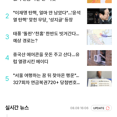
"이재명 탄핵, 얼마 안 남았다"...'윤석
2
열 탄핵' 맞힌 무당, '성지글' 등장
태풍 '돌핀'·'찬홈' 한반도 빗겨간다…
3
예상 경로는?
중국산 에어콘을 웃돈 주고 산다...유
4
럽 열광시킨 메이디
"서울 여행하는 꿈 뒤 찾아온 행운"…
5
327회차 연금복권720+ 당첨번호조
회 주목
실시간 뉴스
08.08 16:06
UPDATE