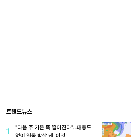
트렌드뉴스
"다음 주 기온 뚝 떨어진다"…태풍도
1
없이 열돔 박살 낸 '이것'