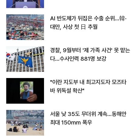
AI 반도체가 뒤집은 수출 순위…韓·
대만, 사상 첫 日 추월
경찰, 9월부터 '제 가족 사건' 못 맡는
다…수사인력 881명 보강
"이란 지도부 내 최고지도자 모즈타
바 위독설 확산"
서울 낮 35도 무더위 계속…동해안
최대 150㎜ 폭우