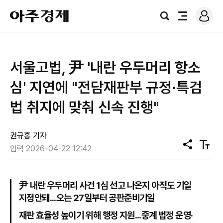
로
아
그
검
전
주
인
색
체
경
메
제
뉴
서울고법, 尹 '내란 우두머리 항소
심' 지연에 "전담재판부 규정·특검
법 취지에 맞춰 신속 진행"
권규홍 기자
공
텍
입력 2026-04-22 12:42
유
스
트
크
기
尹 내란 우두머리 사건 1심 선고 나온지 아직도 기일
지정안돼...오는 27일부터 공판준비기일
재판 효율성 높이기 위해 행정 지원...중계 법정 운영·