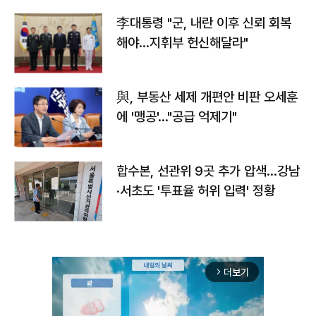
李대통령 "군, 내란 이후 신뢰 회복
해야…지휘부 헌신해달라"
與, 부동산 세제 개편안 비판 오세훈
에 '맹공'…"공급 억제기"
합수본, 선관위 9곳 추가 압색…강남
·서초도 '투표율 허위 입력' 정황
더보기
arrow_forward_ios