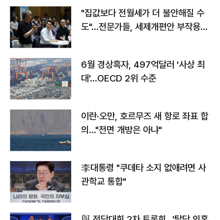
"집값보다 전월세가 더 불안해질 수
도"…전문가들, 세제개편안 부작용
우려
6월 경상흑자, 497억달러 '사상 최
대'…OECD 2위 수준
이란·오만, 호르무즈 새 항로 좌표 합
의…"전면 개방은 아냐"
李대통령 "쿠데타 소지 없애려면 사
관학교 통합"
與 전당대회 2차 토론회…'탈당 의혹