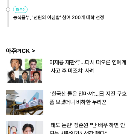
원
18분전
농식품부, '천원의 아침밥' 참여 200개 대학 선정
아주PICK >
이재룡 재판行…다시 떠오른 연예계
'사고 후 미조치' 사례
"한국산 물은 안마셔"…日 지진 구호
품 보냈더니 비하한 누리꾼
'태도 논란' 정준원 "난 배우 하면 안
되는 사람인가? 생각 했다"