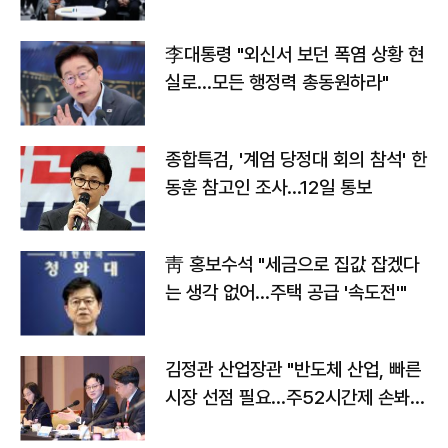
맞불
李대통령 "외신서 보던 폭염 상황 현
실로…모든 행정력 총동원하라"
종합특검, '계엄 당정대 회의 참석' 한
동훈 참고인 조사...12일 통보
靑 홍보수석 "세금으로 집값 잡겠다
는 생각 없어…주택 공급 '속도전'"
김정관 산업장관 "반도체 산업, 빠른
시장 선점 필요…주52시간제 손봐
야"