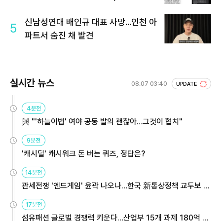
신남성연대 배인규 대표 사망…인천 아
5
파트서 숨진 채 발견
실시간 뉴스
08.07 03:40
UPDATE
4분전
與 "'하늘이법' 여야 공동 발의 괜찮아…그것이 협치"
9분전
'캐시딜' 캐시워크 돈 버는 퀴즈, 정답은?
14분전
관세전쟁 '엔드게임' 윤곽 나오나…한국 新통상정책 교두보 활
용해야
17분전
섬유패션 글로벌 경쟁력 키운다…산업부 15개 과제 180억 지