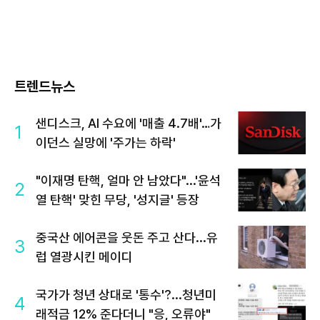
트렌드뉴스
샌디스크, AI 수요에 '매출 4.7배'…가
1
이던스 실망에 '주가는 하락'
"이재명 탄핵, 얼마 안 남았다"...'윤석
2
열 탄핵' 맞힌 무당, '성지글' 등장
중국산 에어콘을 웃돈 주고 산다...유
3
럽 열광시킨 메이디
국가가 청년 상대로 '통수'?...청년미
4
래적금 12% 준다더니 "응, 오류야"