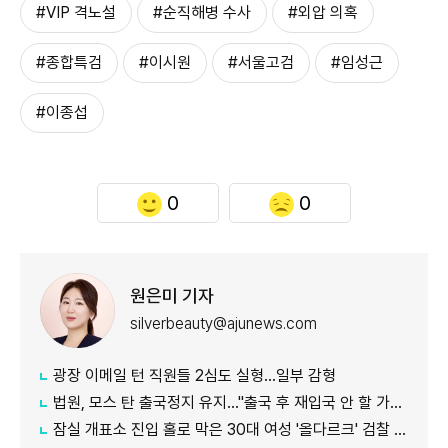
#VIP 격노설
#순직해병 수사
#외압 의혹
#종합특검
#이시원
#서울고검
#임성근
#이종섭
0
0
원은미 기자
silverbeauty@ajunews.com
광장 이메일 턴 직원들 2심도 실형…일부 감형
법원, 모스 탄 출국정지 유지…"출국 후 재입국 안 할 가능성"
잠실 개표소 진입 홀로 막은 30대 여성 '올다르크' 검찰 송치