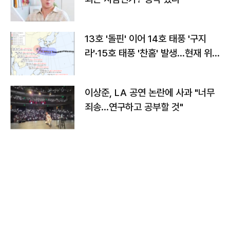
13호 '돌핀' 이어 14호 태풍 '구지
라'·15호 태풍 '찬홈' 발생…현재 위
치와 이동경로는?
이상준, LA 공연 논란에 사과 "너무
죄송…연구하고 공부할 것"