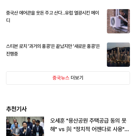
중국산 에어콘을 웃돈 주고 산다...유럽 열광시킨 메이
디
스티븐 로치 '과거의 홍콩'은 끝났지만 '새로운 홍콩'은
진행중
중국뉴스
더보기
추천기사
오세훈 "용산공원 주택공급 동의 못
해" vs 與 "정치적 어젠다로 사용"