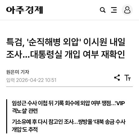
로
아
그
검
전
주
인
색
체
경
메
제
뉴
특검, '순직해병 외압' 이시원 내일
조사…대통령실 개입 여부 재확인
원은미 기자
공
텍
입력 2026-04-22 10:51
유
스
트
크
기
임성근 수사 이첩 뒤 기록 회수에 외압 여부 쟁점…'VIP
격노설' 관련
기소유예 후 다시 참고인 조사…쌍방울 '대북 송금 수사
개입'도 추적