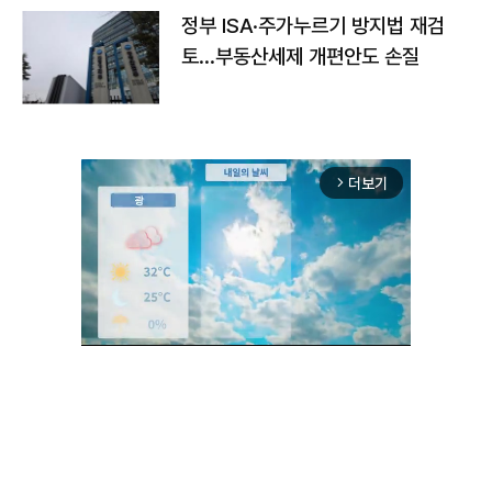
정부 ISA·주가누르기 방지법 재검
토…부동산세제 개편안도 손질
더보기
arrow_forward_ios
Unmute