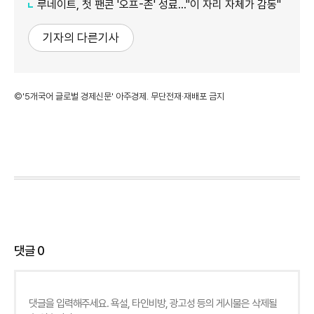
루네이트, 첫 팬콘 '오프-존' 성료…"이 자리 자체가 감동"
기자의 다른기사
©'5개국어 글로벌 경제신문' 아주경제. 무단전재·재배포 금지
댓글
0