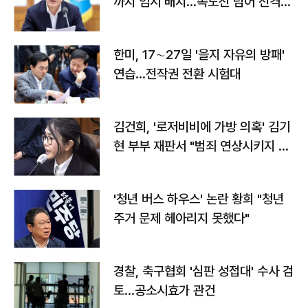
까지 임시 배치…속도전 넘어 전격
전"
한미, 17∼27일 '을지 자유의 방패'
연습…전작권 전환 시험대
김건희, '로저비비에 가방 의혹' 김기
현 부부 재판서 "범죄 연상시키지 말
라"
'청년 버스 하우스' 논란 황희 "청년
주거 문제 헤아리지 못했다"
경찰, 축구협회 '심판 성접대' 수사 검
토…공소시효가 관건