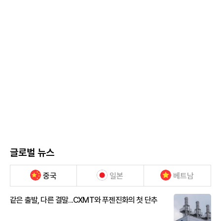
글로벌 뉴스
중국
일본
베트남
같은 출발, 다른 결말...CXMT와 푸젠진화의 첫 단추