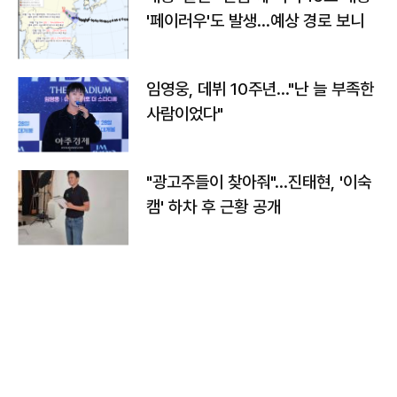
'페이러우'도 발생…예상 경로 보니
임영웅, 데뷔 10주년…"난 늘 부족한
사람이었다"
"광고주들이 찾아줘"…진태현, '이숙
캠' 하차 후 근황 공개