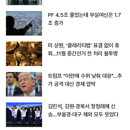
PF 4.5조 줄었는데 부실여신은 1.7
조 증가
미 상원, '클래리티법' 표결 없이 휴
회…11월 중간선거 전 처리 불투명
트럼프 "이란에 수위 낮춰 대응"…추
가 공격 대신 경제 압박
김민석, 강원·경북서 정청래에 신
승…부울경·대구 제외 모두 웃었다