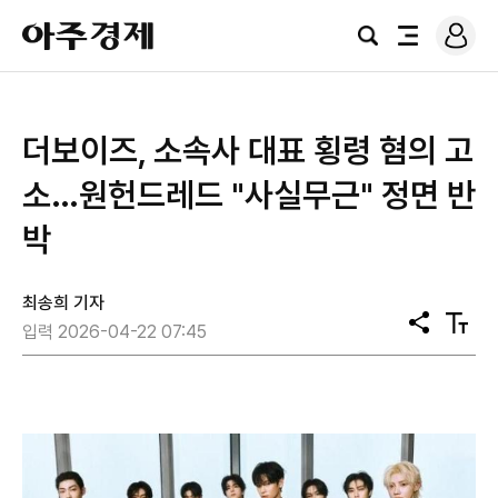
로
아
그
검
전
주
인
색
체
경
메
제
뉴
더보이즈, 소속사 대표 횡령 혐의 고
소…원헌드레드 "사실무근" 정면 반
박
최송희 기자
공
텍
입력 2026-04-22 07:45
유
스
트
크
기