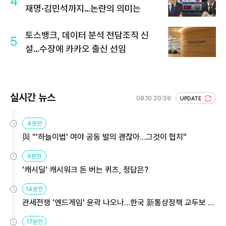
4
재명·김민석까지…논란의 의미는
토스뱅크, 데이터 분석 전담조직 신
5
설…수장에 카카오 출신 선임
실시간 뉴스
08.10 20:59
UPDATE
4분전
與 "'하늘이법' 여야 공동 발의 괜찮아…그것이 협치"
9분전
'캐시딜' 캐시워크 돈 버는 퀴즈, 정답은?
14분전
관세전쟁 '엔드게임' 윤곽 나오나…한국 新통상정책 교두보 활
용해야
17분전