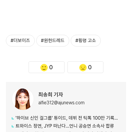
#더보이즈
#원헌드레드
#횡령 고소
0
0
최송희 기자
alfie312@ajunews.com
'하이브 신인 걸그룹' 튜이드, 데뷔 전 틱톡 100만 기록…24일 타이틀곡 발매
트와이스 정연, JYP 떠난다…언니 공승연 소속사 합류