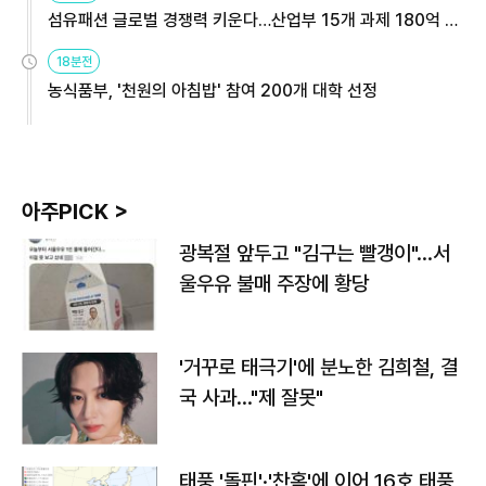
섬유패션 글로벌 경쟁력 키운다…산업부 15개 과제 180억 지
원
18분전
농식품부, '천원의 아침밥' 참여 200개 대학 선정
아주PICK >
광복절 앞두고 "김구는 빨갱이"…서
울우유 불매 주장에 황당
'거꾸로 태극기'에 분노한 김희철, 결
국 사과…"제 잘못"
태풍 '돌핀'·'찬홈'에 이어 16호 태풍