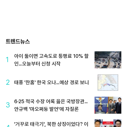
트렌드뉴스
아이 둘이면 고속도로 통행료 10% 할
1
인…오늘부터 신청 시작
2
태풍 '찬홈' 한국 오나…예상 경로 보니
6·25 적국 수장 어록 읊은 국방장관…
3
안규백 '마오쩌둥 발언'에 자질론
'거꾸로 태극기', 북한 상징이었다? 이