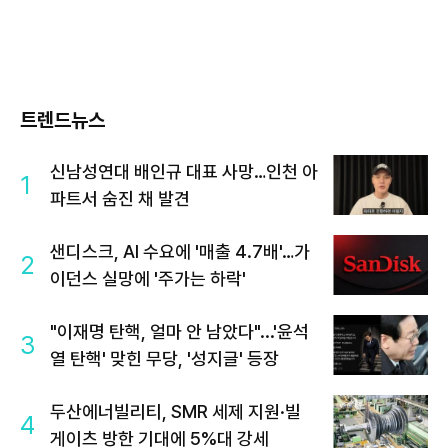
트렌드뉴스
신남성연대 배인규 대표 사망…인천 아
1
파트서 숨진 채 발견
샌디스크, AI 수요에 '매출 4.7배'…가
2
이던스 실망에 '주가는 하락'
"이재명 탄핵, 얼마 안 남았다"...'윤석
3
열 탄핵' 맞힌 무당, '성지글' 등장
두산에너빌리티, SMR 세제 지원·빌
4
게이츠 방한 기대에 5%대 강세