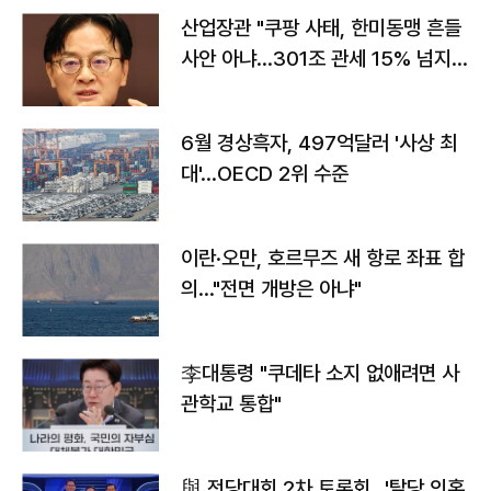
산업장관 "쿠팡 사태, 한미동맹 흔들
사안 아냐…301조 관세 15% 넘지
않도록 협의"
6월 경상흑자, 497억달러 '사상 최
대'…OECD 2위 수준
이란·오만, 호르무즈 새 항로 좌표 합
의…"전면 개방은 아냐"
李대통령 "쿠데타 소지 없애려면 사
관학교 통합"
與 전당대회 2차 토론회…'탈당 의혹