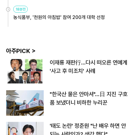
원
18분전
농식품부, '천원의 아침밥' 참여 200개 대학 선정
아주PICK >
이재룡 재판行…다시 떠오른 연예계
'사고 후 미조치' 사례
"한국산 물은 안마셔"…日 지진 구호
품 보냈더니 비하한 누리꾼
'태도 논란' 정준원 "난 배우 하면 안
되는 사람인가? 생각 했다"