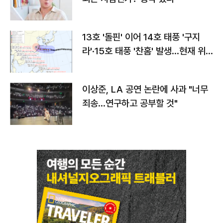
13호 '돌핀' 이어 14호 태풍 '구지
라'·15호 태풍 '찬홈' 발생…현재 위
치와 이동경로는?
이상준, LA 공연 논란에 사과 "너무
죄송…연구하고 공부할 것"