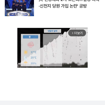
·신천지 당원 가입 논란' 공방
더보기
arrow_forward_ios
Unmute