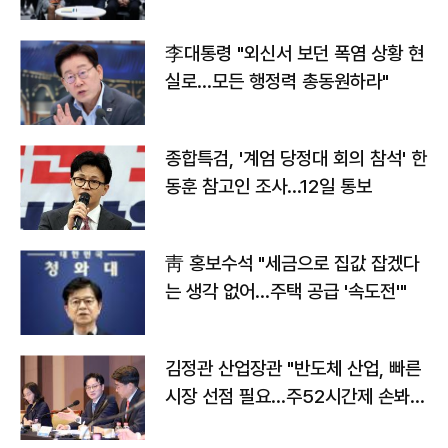
맞불
李대통령 "외신서 보던 폭염 상황 현
실로…모든 행정력 총동원하라"
종합특검, '계엄 당정대 회의 참석' 한
동훈 참고인 조사...12일 통보
靑 홍보수석 "세금으로 집값 잡겠다
는 생각 없어…주택 공급 '속도전'"
김정관 산업장관 "반도체 산업, 빠른
시장 선점 필요…주52시간제 손봐
야"