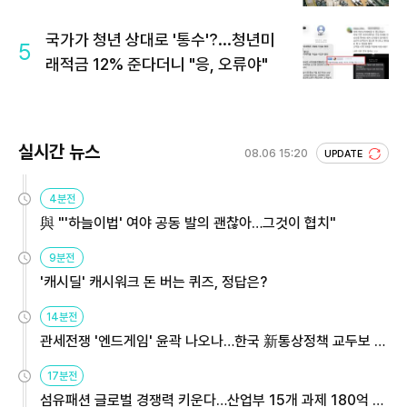
국가가 청년 상대로 '통수'?...청년미
5
래적금 12% 준다더니 "응, 오류야"
실시간 뉴스
08.06 15:20
UPDATE
4분전
與 "'하늘이법' 여야 공동 발의 괜찮아…그것이 협치"
9분전
'캐시딜' 캐시워크 돈 버는 퀴즈, 정답은?
14분전
관세전쟁 '엔드게임' 윤곽 나오나…한국 新통상정책 교두보 활
용해야
17분전
섬유패션 글로벌 경쟁력 키운다…산업부 15개 과제 180억 지