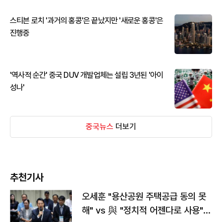
스티븐 로치 '과거의 홍콩'은 끝났지만 '새로운 홍콩'은
진행중
'역사적 순간' 중국 DUV 개발업체는 설립 3년된 '아이
성나'
중국뉴스
더보기
추천기사
오세훈 "용산공원 주택공급 동의 못
해" vs 與 "정치적 어젠다로 사용"