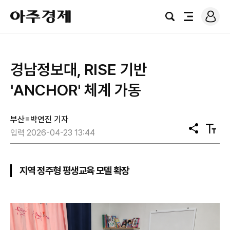
로
아
그
검
전
주
인
색
체
경
메
제
뉴
경남정보대, RISE 기반
'ANCHOR' 체계 가동
부산=박연진 기자
공
텍
입력 2026-04-23 13:44
유
스
트
크
기
지역 정주형 평생교육 모델 확장