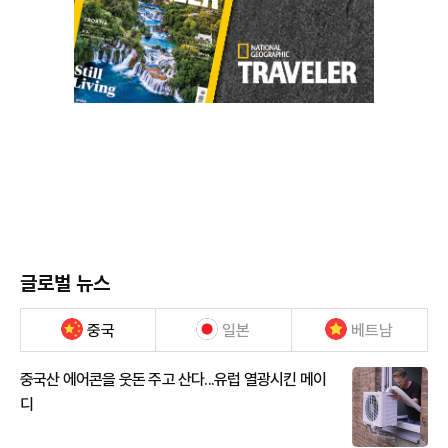
글로벌 뉴스
중국
일본
베트남
중국산 에어콘을 웃돈 주고 산다...유럽 열광시킨 메이
디