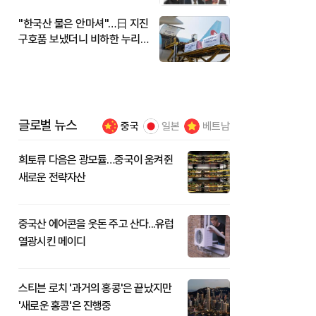
"한국산 물은 안마셔"…日 지진
구호품 보냈더니 비하한 누리
꾼
글로벌 뉴스
중국
일본
베트남
희토류 다음은 광모듈…중국이 움켜쥔
새로운 전략자산
중국산 에어콘을 웃돈 주고 산다...유럽
열광시킨 메이디
스티븐 로치 '과거의 홍콩'은 끝났지만
'새로운 홍콩'은 진행중