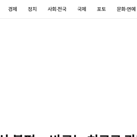
경제
정치
사회·전국
국제
포토
문화·연예