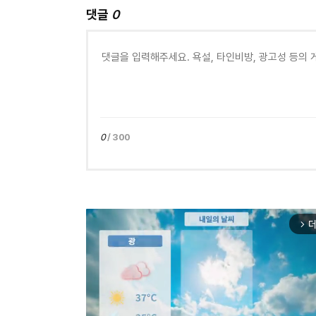
댓글
0
0
/ 300
더
arrow_forward_ios