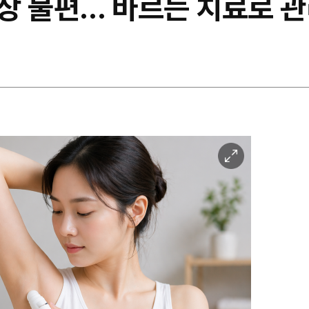
상 불편… 바르는 치료로 관
이
미
지
확
대