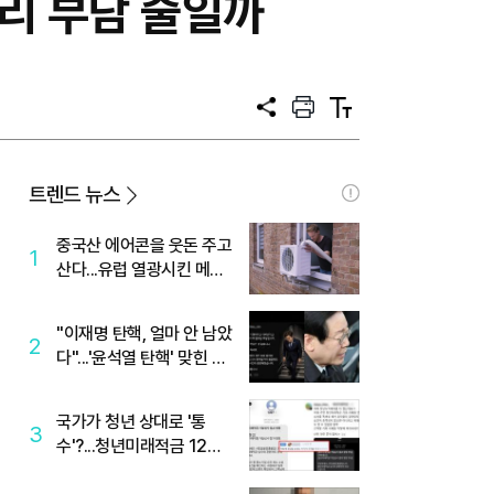
리 부담 줄일까
공
프
텍
유
린
스
트
트
크
기
트렌드 뉴스
중국산 에어콘을 웃돈 주고
1
산다...유럽 열광시킨 메이
디
"이재명 탄핵, 얼마 안 남았
2
다"...'윤석열 탄핵' 맞힌 무
당, '성지글' 등장
국가가 청년 상대로 '통
3
수'?...청년미래적금 12%
준다더니 "응, 오류야"