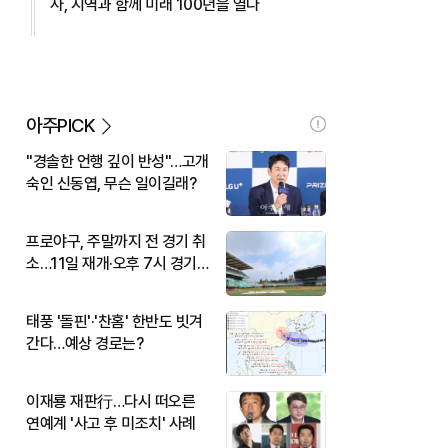
사, 지역과 함께 미래 100년을 열다
아주PICK
"경솔한 언행 깊이 반성"…고개
숙인 신동엽, 무슨 일이길래?
프로야구, 주말까지 전 경기 취
소…11일 재개·오후 7시 경기
시작
태풍 '돌핀'·'찬홈' 한반도 빗겨
간다…예상 경로는?
이재룡 재판行…다시 떠오른
연예계 '사고 후 미조치' 사례