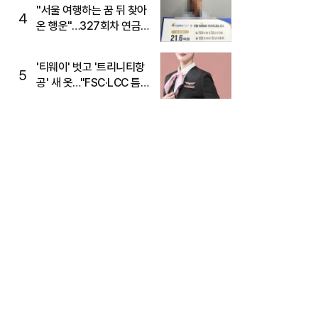
"서울 여행하는 꿈 뒤 찾아
4
온 행운"…327회차 연금
복권720+ 당첨번호조회
주목
'티웨이' 벗고 '트리니티항
5
공' 새 옷…"FSC·LCC 틈
새, SSC 전략으로 공략"