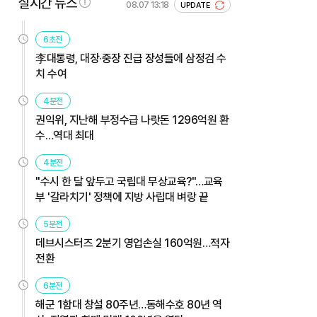
실시간 뉴스
08.07 13:18
UPDATE
6초전
李대통령, 대장·중장 진급 장성들에 삼정검 수
치 수여
4분전
권익위, 지난해 부정수급 나랏돈 1296억원 환
수…역대 최대
4분전
"수시 한 달 앞두고 국립대 무상교육?"…교육
부 '갈라치기' 정책에 지방 사립대 벼랑 끝
5분전
데브시스터즈 2분기 영업손실 160억원…적자
전환
6분전
해군 1함대 창설 80주년…동해수호 80년 역