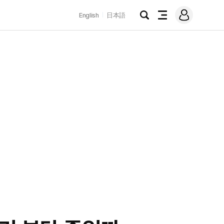
로
English
日本語
그
검
전
인
색
체
메
뉴