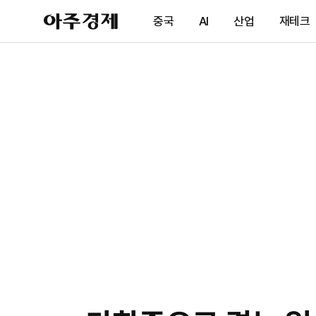
아
중국
AI
산업
재테크
주
경
제