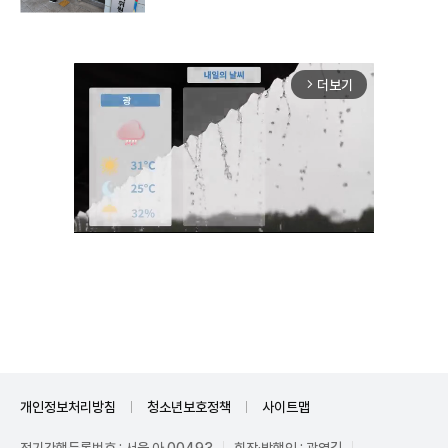
더보기
arrow_forward_ios
Mute
개인정보처리방침
청소년보호정책
사이트맵
정기간행등록번호 : 서울 아 00493
회장·발행인 : 곽영길