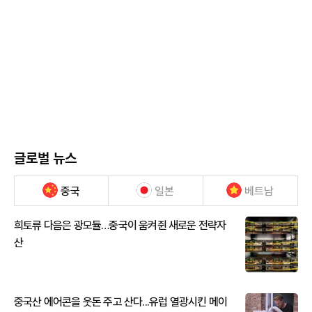
글로벌 뉴스
중국
일본
베트남
희토류 다음은 광모듈…중국이 움켜쥔 새로운 전략자
산
중국산 에어콘을 웃돈 주고 산다...유럽 열광시킨 메이