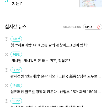
5
치는?
실시간 뉴스
08.09 04:05
UPDATE
4분전
與 "'하늘이법' 여야 공동 발의 괜찮아…그것이 협치"
9분전
'캐시딜' 캐시워크 돈 버는 퀴즈, 정답은?
14분전
관세전쟁 '엔드게임' 윤곽 나오나…한국 新통상정책 교두보 활
용해야
17분전
섬유패션 글로벌 경쟁력 키운다…산업부 15개 과제 180억 지
원
18분전