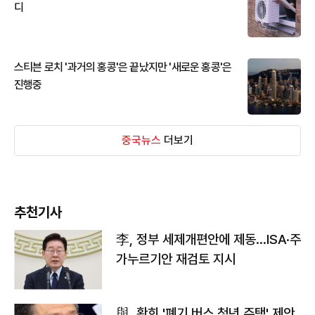
디
스티븐 로치 '과거의 홍콩'은 끝났지만 '새로운 홍콩'은
진행중
중국뉴스
더보기
추천기사
李, 정부 세제개편안에 제동…ISA·주
가누르기안 재검토 지시
與, 황희 '폐기 버스 청년 주택' 제안