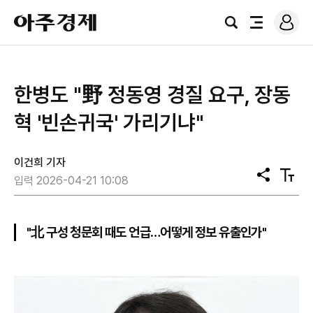
로
아
그
검
전
주
인
색
체
경
메
제
뉴
​​​​​​​한병도 "野 정동영 경질 요구, 장동
혁 '빈손귀국' 가리기냐"
이건희 기자
공
텍
입력 2026-04-21 10:08
유
스
트
크
기
"北 구성 청문회 때도 언급…어떻게 정보 유출인가"