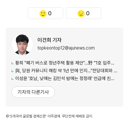
0
0
이건희 기자
topkeontop12@ajunews.com
황희 "폐기 버스로 청년주택 활용 제안"…野 "1호 입주하라"
與, 당원 커뮤니티 해킹 약 1년 만에 인지…"전당대회와 무관"
이성윤 '호남, 낮에는 김민석 밤에는 정청래' 언급에 친명계 반발…"한심한 수준"
기자의 다른기사
©'5개국어 글로벌 경제신문' 아주경제. 무단전재·재배포 금지