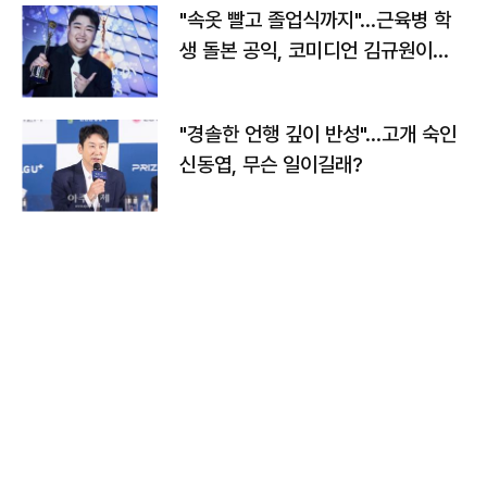
"속옷 빨고 졸업식까지"…근육병 학
생 돌본 공익, 코미디언 김규원이었
다
"경솔한 언행 깊이 반성"…고개 숙인
신동엽, 무슨 일이길래?