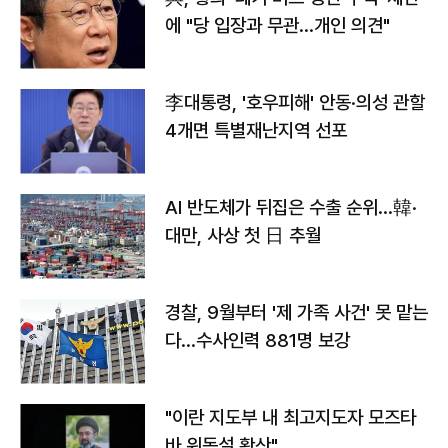
에 "당 입장과 무관…개인 의견"
李대통령, '호우피해' 안동·의성 관할
4개면 특별재난지역 선포
AI 반도체가 뒤집은 수출 순위…韓·
대만, 사상 첫 日 추월
경찰, 9월부터 '제 가족 사건' 못 맡는
다…수사인력 881명 보강
"이란 지도부 내 최고지도자 모즈타
바 위독설 확산"