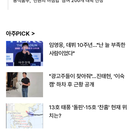
농식품부, '천원의 아침밥' 참여 200개 대학 선정
아주PICK >
임영웅, 데뷔 10주년…"난 늘 부족한
사람이었다"
"광고주들이 찾아줘"…진태현, '이숙
캠' 하차 후 근황 공개
13호 태풍 '돌핀'·15호 '찬홈' 현재 위
치는?