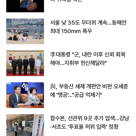
서울 낮 35도 무더위 계속…동해안
최대 150㎜ 폭우
李대통령 "군, 내란 이후 신뢰 회복
해야…지휘부 헌신해달라"
與, 부동산 세제 개편안 비판 오세훈
에 '맹공'…"공급 억제기"
합수본, 선관위 9곳 추가 압색…강남
·서초도 '투표율 허위 입력' 정황