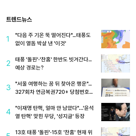
트렌드뉴스
"다음 주 기온 뚝 떨어진다"…태풍도
1
없이 열돔 박살 낸 '이것'
태풍 '돌핀'·'찬홈' 한반도 빗겨간다…
2
예상 경로는?
"서울 여행하는 꿈 뒤 찾아온 행운"…
3
327회차 연금복권720+ 당첨번호조
회 주목
"이재명 탄핵, 얼마 안 남았다"...'윤석
4
열 탄핵' 맞힌 무당, '성지글' 등장
13호 태풍 '돌핀'·15호 '찬홈' 현재 위