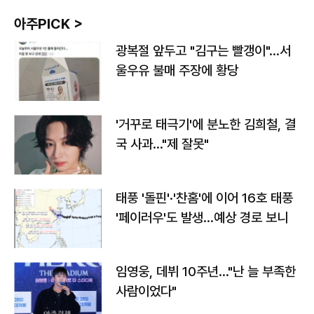
아주PICK >
광복절 앞두고 "김구는 빨갱이"…서
울우유 불매 주장에 황당
'거꾸로 태극기'에 분노한 김희철, 결
국 사과…"제 잘못"
태풍 '돌핀'·'찬홈'에 이어 16호 태풍
'페이러우'도 발생…예상 경로 보니
임영웅, 데뷔 10주년…"난 늘 부족한
사람이었다"