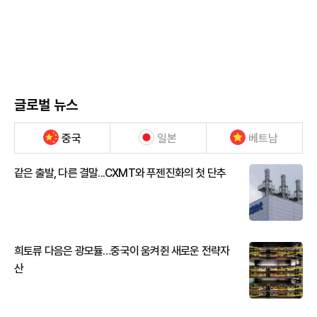
글로벌 뉴스
중국
일본
베트남
같은 출발, 다른 결말...CXMT와 푸젠진화의 첫 단추
희토류 다음은 광모듈…중국이 움켜쥔 새로운 전략자
산