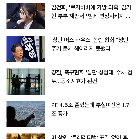
김건희, '로저비비에 가방 의혹' 김기
현 부부 재판서 "범죄 연상시키지 말
라"
'청년 버스 하우스' 논란 황희 "청년
주거 문제 헤아리지 못했다"
경찰, 축구협회 '심판 성접대' 수사 검
토…공소시효가 관건
PF 4.5조 줄었는데 부실여신은 1.7
조 증가
미 상원, '클래리티법' 표결 없이 휴