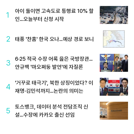
아이 둘이면 고속도로 통행료 10% 할
1
인…오늘부터 신청 시작
2
태풍 '찬홈' 한국 오나…예상 경로 보니
6·25 적국 수장 어록 읊은 국방장관…
3
안규백 '마오쩌둥 발언'에 자질론
'거꾸로 태극기', 북한 상징이었다? 이
4
재명·김민석까지…논란의 의미는
토스뱅크, 데이터 분석 전담조직 신
5
설…수장에 카카오 출신 선임