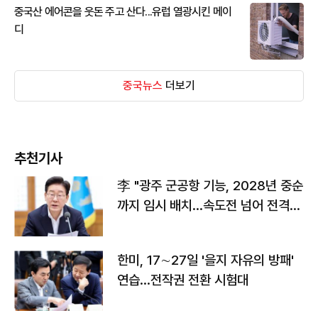
중국산 에어콘을 웃돈 주고 산다...유럽 열광시킨 메이
디
중국뉴스
더보기
추천기사
李 "광주 군공항 기능, 2028년 중순
까지 임시 배치…속도전 넘어 전격
전"
한미, 17∼27일 '을지 자유의 방패'
연습…전작권 전환 시험대