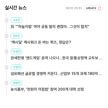
실시간 뉴스
08.10 20:51
UPDATE
4분전
與 "'하늘이법' 여야 공동 발의 괜찮아…그것이 협치"
9분전
'캐시딜' 캐시워크 돈 버는 퀴즈, 정답은?
14분전
관세전쟁 '엔드게임' 윤곽 나오나…한국 新통상정책 교두보 활
용해야
17분전
섬유패션 글로벌 경쟁력 키운다…산업부 15개 과제 180억 지
원
18분전
농식품부, '천원의 아침밥' 참여 200개 대학 선정