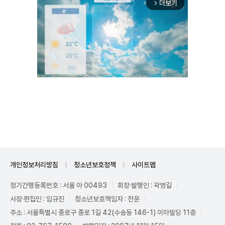
더보기
arrow_forward_ios
Unmute
개인정보처리방침
청소년보호정책
사이트맵
정기간행등록번호 : 서울 아 00493
회장·발행인 : 곽영길
사장·편집인 : 임규진
청소년보호책임자 : 전운
주소 : 서울특별시 종로구 종로 1길 42(수송동 146-1) 이마빌딩 11층