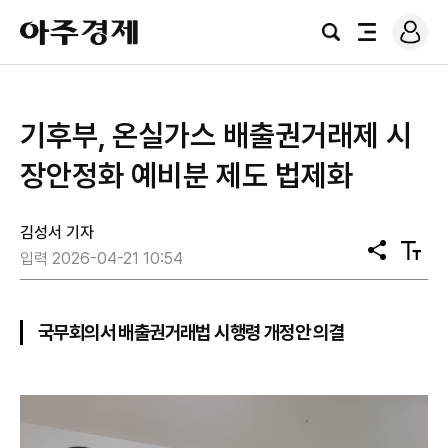
로
아
그
검
전
주
인
색
체
경
메
제
뉴
기후부, 온실가스 배출권거래제 시
장안정화 예비분 제도 법제화
김성서 기자
공
텍
입력 2026-04-21 10:54
유
스
트
크
기
국무회의서 배출권거래법 시행령 개정안 의결