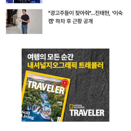
"광고주들이 찾아줘"…진태현, '이숙
캠' 하차 후 근황 공개