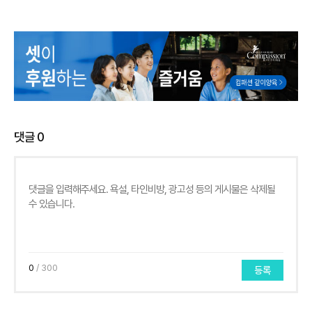
댓글
0
0
/ 300
등록