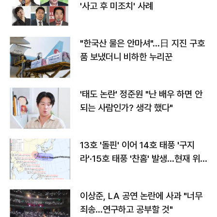
'사고 후 미조치' 사례
"한국산 물은 안마셔"…日 지진 구호
품 보냈더니 비하한 누리꾼
'태도 논란' 정준원 "난 배우 하면 안
되는 사람인가? 생각 했다"
13호 '돌핀' 이어 14호 태풍 '구지
라'·15호 태풍 '찬홈' 발생…현재 위
치와 이동경로는?
이상준, LA 공연 논란에 사과 "너무
죄송…연구하고 공부할 것"