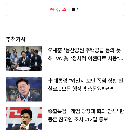
중국뉴스
더보기
추천기사
오세훈 "용산공원 주택공급 동의 못
해" vs 與 "정치적 어젠다로 사용"
맞불
李대통령 "외신서 보던 폭염 상황 현
실로…모든 행정력 총동원하라"
종합특검, '계엄 당정대 회의 참석' 한
동훈 참고인 조사...12일 통보