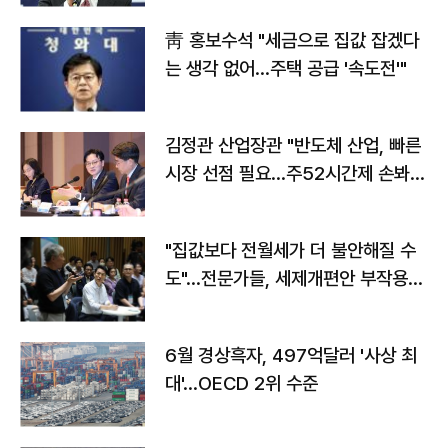
靑 홍보수석 "세금으로 집값 잡겠다
는 생각 없어…주택 공급 '속도전'"
김정관 산업장관 "반도체 산업, 빠른
시장 선점 필요…주52시간제 손봐
야"
"집값보다 전월세가 더 불안해질 수
도"…전문가들, 세제개편안 부작용
우려
6월 경상흑자, 497억달러 '사상 최
대'…OECD 2위 수준