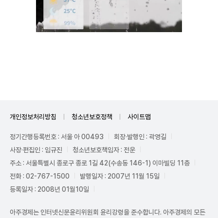
Unmute
개인정보처리방침
청소년보호정책
사이트맵
정기간행등록번호 : 서울 아 00493
회장·발행인 : 곽영길
사장·편집인 : 임규진
청소년보호책임자 : 전운
주소 : 서울특별시 종로구 종로 1길 42(수송동 146-1) 이마빌딩 11층
전화 : 02-767-1500
발행일자 : 2007년 11월 15일
등록일자 : 2008년 01월10일
아주경제는 인터넷신문윤리위원회 윤리강령을 준수합니다. 아주경제의 모든