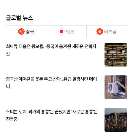
글로벌 뉴스
중국
일본
베트남
희토류 다음은 광모듈…중국이 움켜쥔 새로운 전략자
산
중국산 에어콘을 웃돈 주고 산다...유럽 열광시킨 메이
디
스티븐 로치 '과거의 홍콩'은 끝났지만 '새로운 홍콩'은
진행중