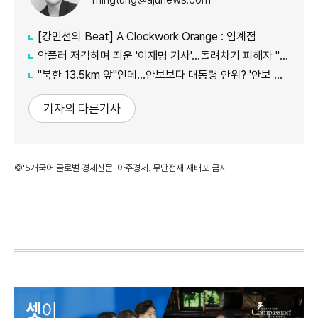
[강민선의 Beat] A Clockwork Orange : 임계점
악플러 저격하며 띄운 '이재명 기사'...돌려차기 피해자 "누가 안 읽었나 보라"
"북한 13.5km 앞"인데...안보보다 대통령 안위? '안보 박살' 근황 총정리
기자의 다른기사
©'5개국어 글로벌 경제신문' 아주경제. 무단전재·재배포 금지