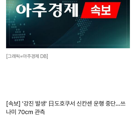
[그래픽=아주경제 DB]
[속보] '강진 발생' 日도호쿠서 신칸센 운행 중단…쓰
나미 70㎝ 관측