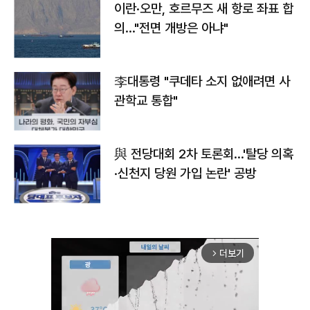
이란·오만, 호르무즈 새 항로 좌표 합
의…"전면 개방은 아냐"
李대통령 "쿠데타 소지 없애려면 사
관학교 통합"
與 전당대회 2차 토론회…'탈당 의혹
·신천지 당원 가입 논란' 공방
더보기
arrow_forward_ios