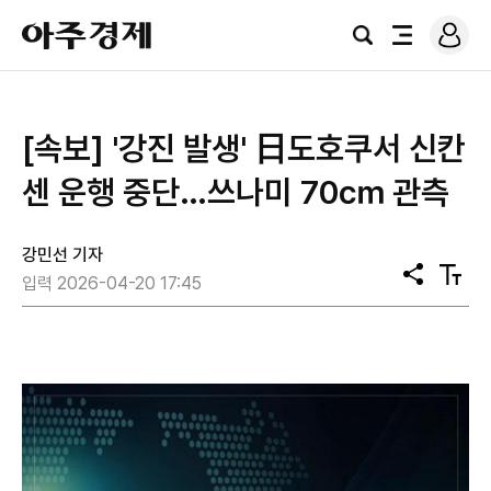
로
아
그
검
전
주
인
색
체
경
메
제
뉴
[속보] '강진 발생' 日도호쿠서 신칸
센 운행 중단…쓰나미 70㎝ 관측
강민선 기자
공
텍
입력 2026-04-20 17:45
유
스
트
크
기