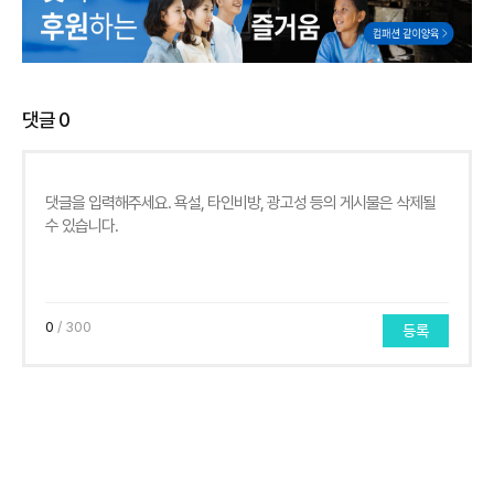
댓글
0
0
/ 300
등록