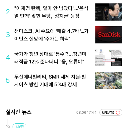
"이재명 탄핵, 얼마 안 남았다"...'윤석
2
열 탄핵' 맞힌 무당, '성지글' 등장
샌디스크, AI 수요에 '매출 4.7배'…가
3
이던스 실망에 '주가는 하락'
국가가 청년 상대로 '통수'?...청년미
4
래적금 12% 준다더니 "응, 오류야"
두산에너빌리티, SMR 세제 지원·빌
5
게이츠 방한 기대에 5%대 강세
실시간 뉴스
08.06 17:44
UPDATE
4분전