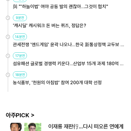
與 "'하늘이법' 여야 공동 발의 괜찮아…그것이 협치"
9분전
'캐시딜' 캐시워크 돈 버는 퀴즈, 정답은?
14분전
관세전쟁 '엔드게임' 윤곽 나오나…한국 新통상정책 교두보 활
용해야
17분전
섬유패션 글로벌 경쟁력 키운다…산업부 15개 과제 180억 지
원
18분전
농식품부, '천원의 아침밥' 참여 200개 대학 선정
아주PICK >
이재룡 재판行…다시 떠오른 연예계