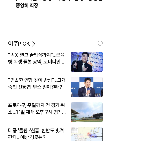
중앙회 회장
아주PICK
"속옷 빨고 졸업식까지"…근육
병 학생 돌본 공익, 코미디언 김
규원이었다
"경솔한 언행 깊이 반성"…고개
숙인 신동엽, 무슨 일이길래?
프로야구, 주말까지 전 경기 취
소…11일 재개·오후 7시 경기
시작
태풍 '돌핀'·'찬홈' 한반도 빗겨
간다…예상 경로는?