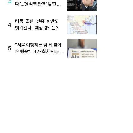
3
다"...'윤석열 탄핵' 맞힌 무
당, '성지글' 등장
태풍 '돌핀'·'찬홈' 한반도
4
빗겨간다…예상 경로는?
"서울 여행하는 꿈 뒤 찾아
5
온 행운"…327회차 연금
복권720+ 당첨번호조회
주목