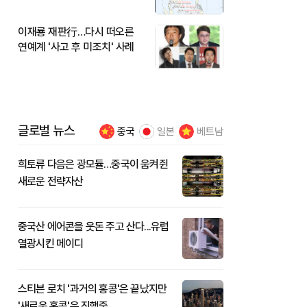
이재룡 재판行…다시 떠오른
연예계 '사고 후 미조치' 사례
글로벌 뉴스
중국
일본
베트남
희토류 다음은 광모듈…중국이 움켜쥔
새로운 전략자산
중국산 에어콘을 웃돈 주고 산다...유럽
열광시킨 메이디
스티븐 로치 '과거의 홍콩'은 끝났지만
'새로운 홍콩'은 진행중