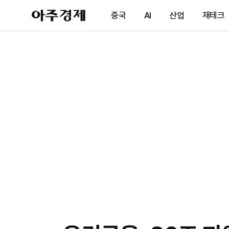
아
중국
AI
산업
재테크
주
경
제