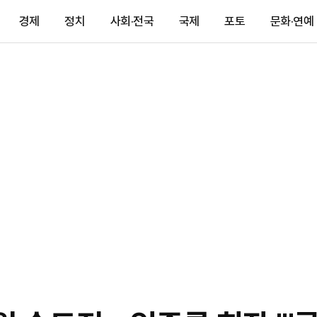
경제
정치
사회·전국
국제
포토
문화·연예