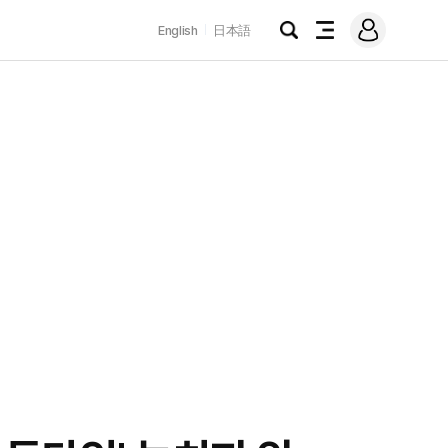
로
English
日本語
그
검
전
인
색
체
메
뉴