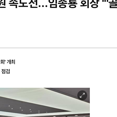
원 속도전…임종룡 회장 "'
회' 개최
 점검
이
미
지