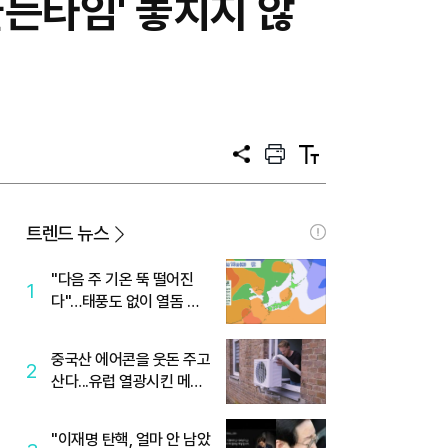
골든타임' 놓치지 않
공
프
텍
유
린
스
트
트
크
기
트렌드 뉴스
"다음 주 기온 뚝 떨어진
1
다"…태풍도 없이 열돔 박
살 낸 '이것'
중국산 에어콘을 웃돈 주고
2
산다...유럽 열광시킨 메이
디
"이재명 탄핵, 얼마 안 남았