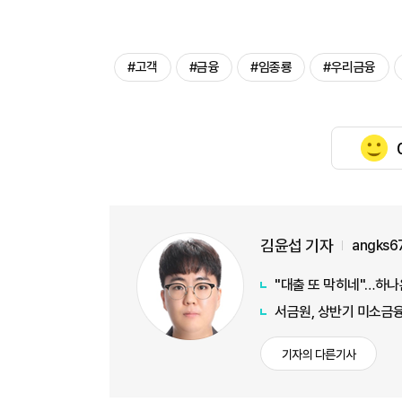
#고객
#금융
#임종룡
#우리금융
김윤섭 기자
angks6
"대출 또 막히네"…하나
서금원, 상반기 미소금융
기자의 다른기사