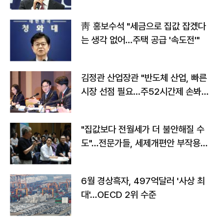
靑 홍보수석 "세금으로 집값 잡겠다
는 생각 없어…주택 공급 '속도전'"
김정관 산업장관 "반도체 산업, 빠른
시장 선점 필요…주52시간제 손봐
야"
"집값보다 전월세가 더 불안해질 수
도"…전문가들, 세제개편안 부작용
우려
6월 경상흑자, 497억달러 '사상 최
대'…OECD 2위 수준