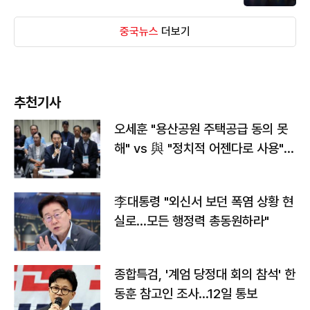
중국뉴스
더보기
추천기사
오세훈 "용산공원 주택공급 동의 못
해" vs 與 "정치적 어젠다로 사용"
맞불
李대통령 "외신서 보던 폭염 상황 현
실로…모든 행정력 총동원하라"
종합특검, '계엄 당정대 회의 참석' 한
동훈 참고인 조사...12일 통보