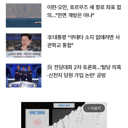
이란·오만, 호르무즈 새 항로 좌표 합
의…"전면 개방은 아냐"
李대통령 "쿠데타 소지 없애려면 사
관학교 통합"
與 전당대회 2차 토론회…'탈당 의혹
·신천지 당원 가입 논란' 공방
더보기
arrow_forward_ios