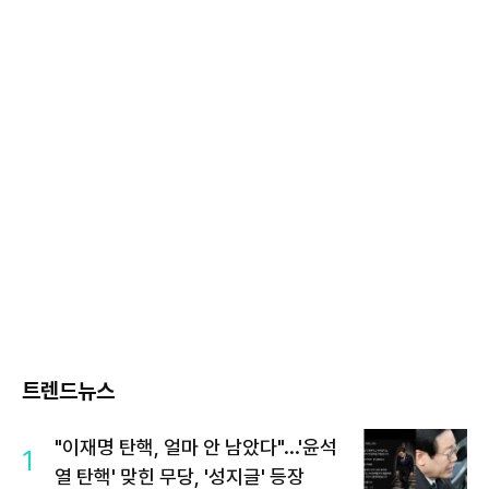
트렌드뉴스
"이재명 탄핵, 얼마 안 남았다"...'윤석
1
열 탄핵' 맞힌 무당, '성지글' 등장