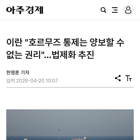
로
아
그
검
전
주
인
색
체
경
메
제
뉴
이란 "호르무즈 통제는 양보할 수
없는 권리"…법제화 추진
한영훈 기자
공
텍
입력 2026-04-20 10:07
유
스
트
크
기