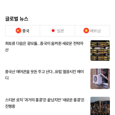
글로벌 뉴스
중국
일본
베트남
희토류 다음은 광모듈…중국이 움켜쥔 새로운 전략자
산
중국산 에어콘을 웃돈 주고 산다...유럽 열광시킨 메이
디
스티븐 로치 '과거의 홍콩'은 끝났지만 '새로운 홍콩'은
진행중