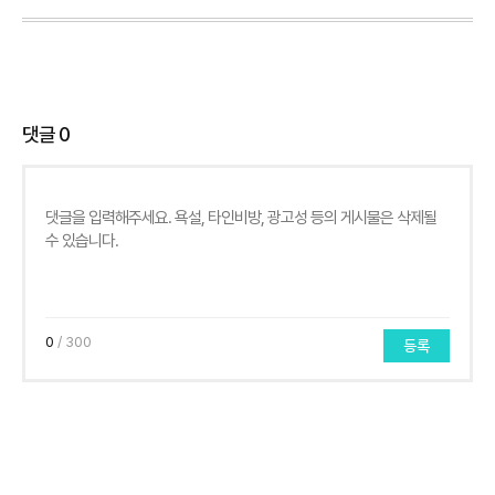
댓글
0
0
/ 300
등록