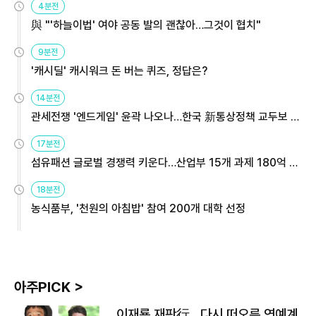
4분전
與 "'하늘이법' 여야 공동 발의 괜찮아…그것이 협치"
9분전
'캐시딜' 캐시워크 돈 버는 퀴즈, 정답은?
14분전
관세전쟁 '엔드게임' 윤곽 나오나…한국 新통상정책 교두보 활
용해야
17분전
섬유패션 글로벌 경쟁력 키운다…산업부 15개 과제 180억 지
원
18분전
농식품부, '천원의 아침밥' 참여 200개 대학 선정
아주PICK >
이재룡 재판行…다시 떠오른 연예계