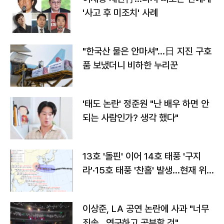
'사고 후 미조치' 사례
"한국산 물은 안마셔"…日 지진 구호
품 보냈더니 비하한 누리꾼
'태도 논란' 정준원 "난 배우 하면 안
되는 사람인가? 생각 했다"
13호 '돌핀' 이어 14호 태풍 '구지
라'·15호 태풍 '찬홈' 발생…현재 위
치와 이동경로는?
이상준, LA 공연 논란에 사과 "너무
죄송…연구하고 공부할 것"