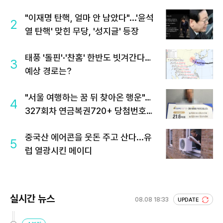
"이재명 탄핵, 얼마 안 남았다"...'윤석
2
열 탄핵' 맞힌 무당, '성지글' 등장
태풍 '돌핀'·'찬홈' 한반도 빗겨간다…
3
예상 경로는?
"서울 여행하는 꿈 뒤 찾아온 행운"…
4
327회차 연금복권720+ 당첨번호조
회 주목
중국산 에어콘을 웃돈 주고 산다...유
5
럽 열광시킨 메이디
실시간 뉴스
08.08 18:33
UPDATE