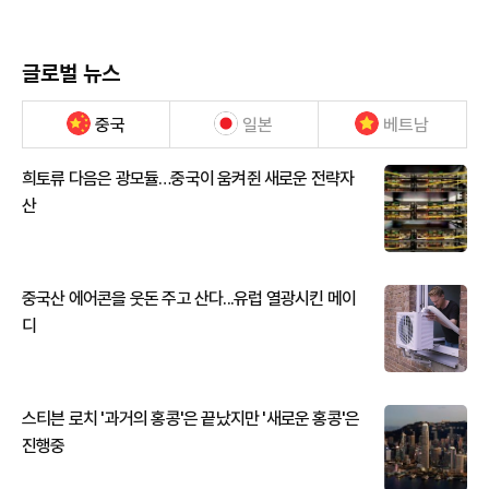
글로벌 뉴스
중국
일본
베트남
희토류 다음은 광모듈…중국이 움켜쥔 새로운 전략자
산
중국산 에어콘을 웃돈 주고 산다...유럽 열광시킨 메이
디
스티븐 로치 '과거의 홍콩'은 끝났지만 '새로운 홍콩'은
진행중