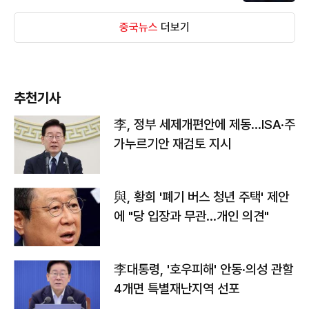
중국뉴스
더보기
추천기사
李, 정부 세제개편안에 제동…ISA·주
가누르기안 재검토 지시
與, 황희 '폐기 버스 청년 주택' 제안
에 "당 입장과 무관…개인 의견"
李대통령, '호우피해' 안동·의성 관할
4개면 특별재난지역 선포