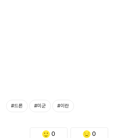
#드론
#미군
#이란
0
0