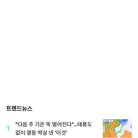
트렌드뉴스
"다음 주 기온 뚝 떨어진다"…태풍도
1
없이 열돔 박살 낸 '이것'