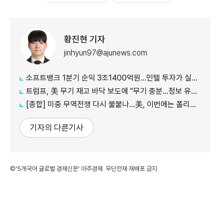
황진현 기자
jinhyun97@ajunews.com
소프트뱅크 1분기 순익 3조1400억원…인텔 투자가 실적 견인
트럼프, 美 무기 재고 바닥 보도에 "무기 충분…정보 유출자에 장기형"
[종합] 미중 무역전쟁 다시 불붙나…美, 이번에는 폴리실리콘 관세 15% 추진
기자의 다른기사
©'5개국어 글로벌 경제신문' 아주경제. 무단전재·재배포 금지