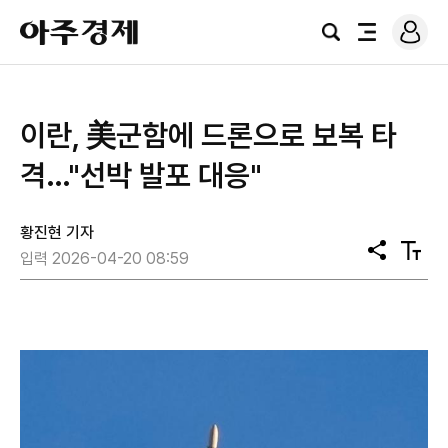
로
아
그
검
전
주
인
색
체
경
메
제
뉴
이란, 美군함에 드론으로 보복 타
격…"선박 발포 대응"
황진현 기자
공
텍
입력 2026-04-20 08:59
유
스
트
크
기