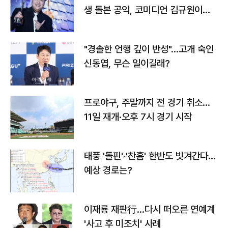
생 돌본 공익, 코미디언 김규원이었
다
"경솔한 언행 깊이 반성"…고개 숙인
신동엽, 무슨 일이길래?
프로야구, 주말까지 전 경기 취소…
11일 재개·오후 7시 경기 시작
태풍 '돌핀'·'찬홈' 한반도 빗겨간다…
예상 경로는?
이재룡 재판行…다시 떠오른 연예계
'사고 후 미조치' 사례