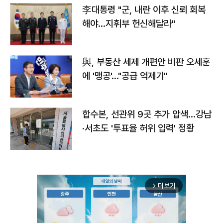
李대통령 "군, 내란 이후 신뢰 회복
해야…지휘부 헌신해달라"
與, 부동산 세제 개편안 비판 오세훈
에 '맹공'…"공급 억제기"
합수본, 선관위 9곳 추가 압색…강남
·서초도 '투표율 허위 입력' 정황
더보기
arrow_forward_ios