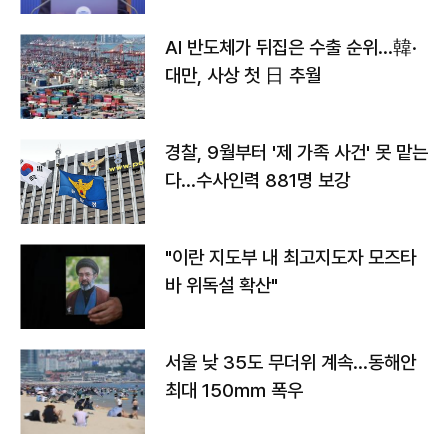
AI 반도체가 뒤집은 수출 순위…韓·
대만, 사상 첫 日 추월
경찰, 9월부터 '제 가족 사건' 못 맡는
다…수사인력 881명 보강
"이란 지도부 내 최고지도자 모즈타
바 위독설 확산"
서울 낮 35도 무더위 계속…동해안
최대 150㎜ 폭우