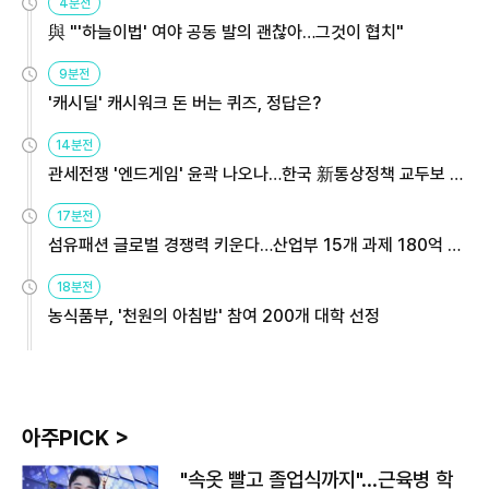
4분전
與 "'하늘이법' 여야 공동 발의 괜찮아…그것이 협치"
9분전
'캐시딜' 캐시워크 돈 버는 퀴즈, 정답은?
14분전
관세전쟁 '엔드게임' 윤곽 나오나…한국 新통상정책 교두보 활
용해야
17분전
섬유패션 글로벌 경쟁력 키운다…산업부 15개 과제 180억 지
원
18분전
농식품부, '천원의 아침밥' 참여 200개 대학 선정
아주PICK >
"속옷 빨고 졸업식까지"…근육병 학