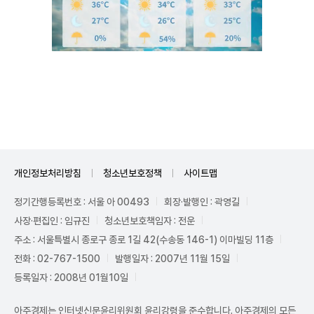
Unmute
개인정보처리방침
청소년보호정책
사이트맵
정기간행등록번호 : 서울 아 00493
회장·발행인 : 곽영길
사장·편집인 : 임규진
청소년보호책임자 : 전운
주소 : 서울특별시 종로구 종로 1길 42(수송동 146-1) 이마빌딩 11층
전화 : 02-767-1500
발행일자 : 2007년 11월 15일
등록일자 : 2008년 01월10일
아주경제는 인터넷신문윤리위원회 윤리강령을 준수합니다. 아주경제의 모든