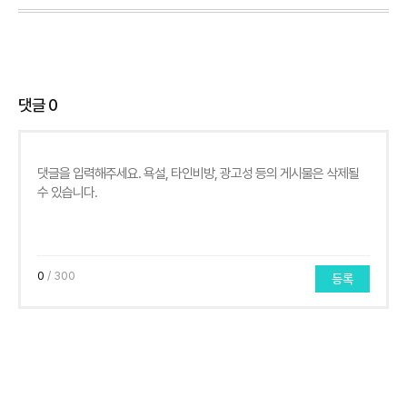
댓글
0
0
/ 300
등록