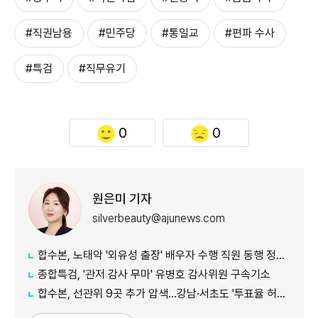
#직권남용
#민주당
#통일교
#편파 수사
#특검
#직무유기
0
0
원은미 기자
silverbeauty@ajunews.com
합수본, 노태악 '외유성 출장' 배우자 수행 직원 동행 정황 포착
종합특검, '관저 감사 무마' 유병호 감사위원 구속기소
합수본, 선관위 9곳 추가 압색…강남·서초도 '투표율 허위 입력' 정황