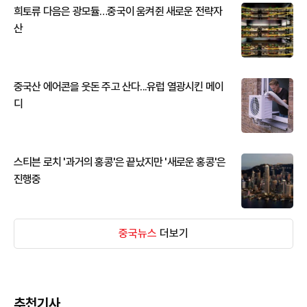
희토류 다음은 광모듈…중국이 움켜쥔 새로운 전략자
산
중국산 에어콘을 웃돈 주고 산다...유럽 열광시킨 메이
디
스티븐 로치 '과거의 홍콩'은 끝났지만 '새로운 홍콩'은
진행중
중국뉴스
더보기
추천기사