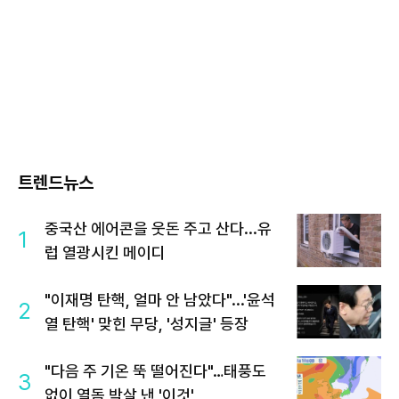
트렌드뉴스
중국산 에어콘을 웃돈 주고 산다...유
1
럽 열광시킨 메이디
"이재명 탄핵, 얼마 안 남았다"...'윤석
2
열 탄핵' 맞힌 무당, '성지글' 등장
"다음 주 기온 뚝 떨어진다"…태풍도
3
없이 열돔 박살 낸 '이것'