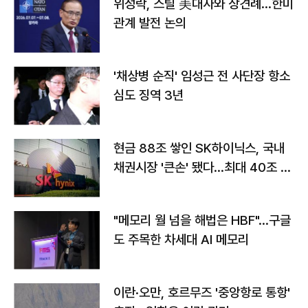
위성락, 스틸 美대사와 상견례…한미
관계 발전 논의
'채상병 순직' 임성근 전 사단장 항소
심도 징역 3년
현금 88조 쌓인 SK하이닉스, 국내
채권시장 '큰손' 됐다…최대 40조 투
자
"메모리 월 넘을 해법은 HBF"…구글
도 주목한 차세대 AI 메모리
이란·오만, 호르무즈 '중앙항로 통항'