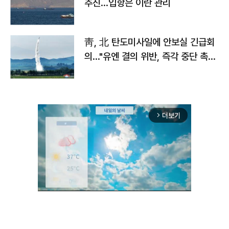
추진…입항은 이란 관리
靑, 北 탄도미사일에 안보실 긴급회
의…"유엔 결의 위반, 즉각 중단 촉
구"
더보기
arrow_forward_ios
Unmute