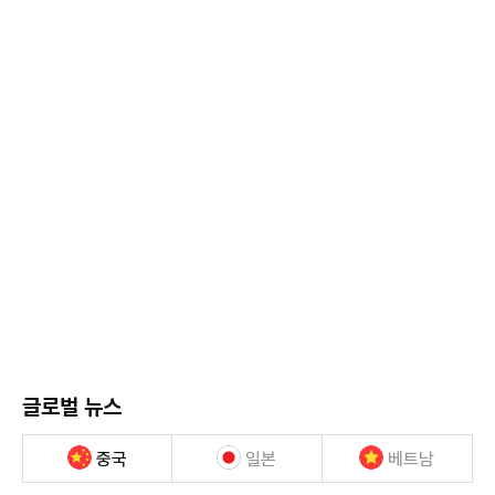
글로벌 뉴스
중국
일본
베트남