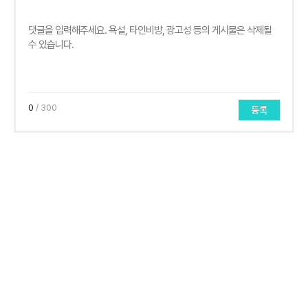
0
/ 300
등록