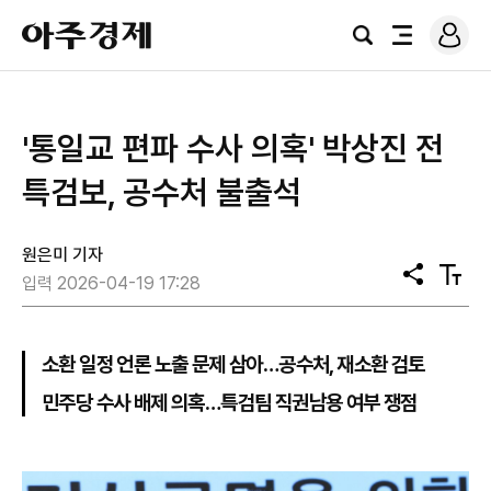
로
아
그
검
전
주
인
색
체
경
메
제
뉴
'통일교 편파 수사 의혹' 박상진 전
특검보, 공수처 불출석
원은미 기자
공
텍
입력 2026-04-19 17:28
유
스
트
크
기
소환 일정 언론 노출 문제 삼아…공수처, 재소환 검토
민주당 수사 배제 의혹…특검팀 직권남용 여부 쟁점