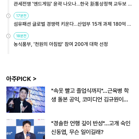
관세전쟁 '엔드게임' 윤곽 나오나…한국 新통상정책 교두보 활
용해야
17분전
섬유패션 글로벌 경쟁력 키운다…산업부 15개 과제 180억 지
원
18분전
농식품부, '천원의 아침밥' 참여 200개 대학 선정
아주PICK >
"속옷 빨고 졸업식까지"…근육병 학
생 돌본 공익, 코미디언 김규원이었
다
"경솔한 언행 깊이 반성"…고개 숙인
신동엽, 무슨 일이길래?