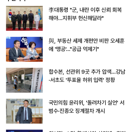
李대통령 "군, 내란 이후 신뢰 회복
해야…지휘부 헌신해달라"
與, 부동산 세제 개편안 비판 오세훈
에 '맹공'…"공급 억제기"
합수본, 선관위 9곳 추가 압색…강남
·서초도 '투표율 허위 입력' 정황
국민의힘 윤리위, '돌려차기 실언' 서
범수·진종오 징계절차 개시