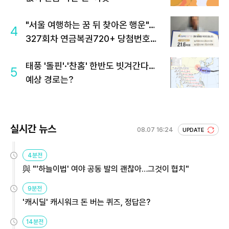
"서울 여행하는 꿈 뒤 찾아온 행운"…
4
327회차 연금복권720+ 당첨번호조
회 주목
태풍 '돌핀'·'찬홈' 한반도 빗겨간다…
5
예상 경로는?
실시간 뉴스
08.07 16:24
UPDATE
4분전
與 "'하늘이법' 여야 공동 발의 괜찮아…그것이 협치"
9분전
'캐시딜' 캐시워크 돈 버는 퀴즈, 정답은?
14분전