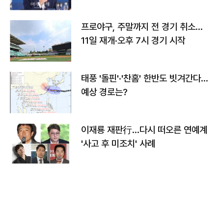
프로야구, 주말까지 전 경기 취소…
11일 재개·오후 7시 경기 시작
태풍 '돌핀'·'찬홈' 한반도 빗겨간다…
예상 경로는?
이재룡 재판行…다시 떠오른 연예계
'사고 후 미조치' 사례