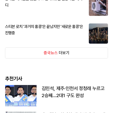
디
스티븐 로치 '과거의 홍콩'은 끝났지만 '새로운 홍콩'은
진행중
중국뉴스
더보기
추천기사
김민석, 제주·인천서 정청래 누르고
2승째…2대1 구도 완성