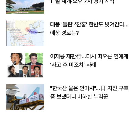
11일 재개·오후 7시 경기 시작
태풍 '돌핀'·'찬홈' 한반도 빗겨간다…
예상 경로는?
이재룡 재판行…다시 떠오른 연예계
'사고 후 미조치' 사례
"한국산 물은 안마셔"…日 지진 구호
품 보냈더니 비하한 누리꾼