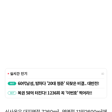
신사옥은 대지면적 7260㎡, 연면적 11만2600㎡에