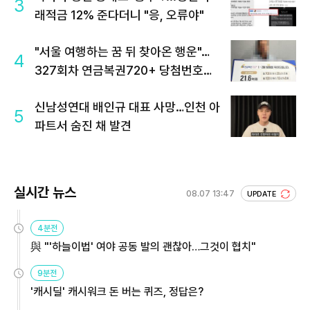
3
래적금 12% 준다더니 "응, 오류야"
"서울 여행하는 꿈 뒤 찾아온 행운"…
4
327회차 연금복권720+ 당첨번호조
회 주목
신남성연대 배인규 대표 사망…인천 아
5
파트서 숨진 채 발견
실시간 뉴스
08.07 13:47
UPDATE
4분전
與 "'하늘이법' 여야 공동 발의 괜찮아…그것이 협치"
9분전
'캐시딜' 캐시워크 돈 버는 퀴즈, 정답은?