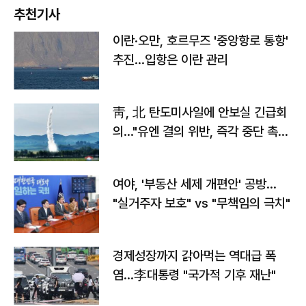
추천기사
이란·오만, 호르무즈 '중앙항로 통항'
추진…입항은 이란 관리
靑, 北 탄도미사일에 안보실 긴급회
의…"유엔 결의 위반, 즉각 중단 촉
구"
여야, '부동산 세제 개편안' 공방…
"실거주자 보호" vs "무책임의 극치"
경제성장까지 갉아먹는 역대급 폭
염…李대통령 "국가적 기후 재난"