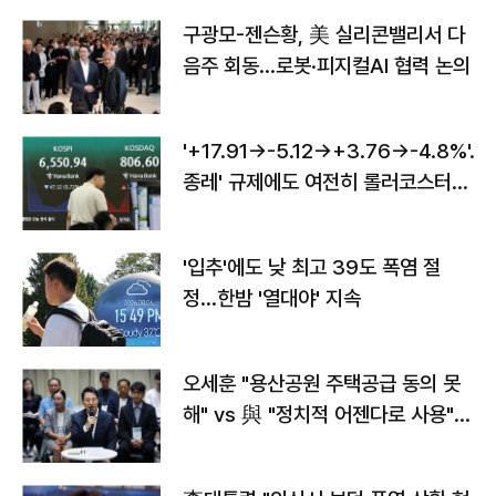
구광모-젠슨황, 美 실리콘밸리서 다
음주 회동…로봇·피지컬AI 협력 논의
'+17.91→-5.12→+3.76→-4.8%'…'
종레' 규제에도 여전히 롤러코스터
타는 코스피
'입추'에도 낮 최고 39도 폭염 절
정…한밤 '열대야' 지속
오세훈 "용산공원 주택공급 동의 못
해" vs 與 "정치적 어젠다로 사용"
맞불