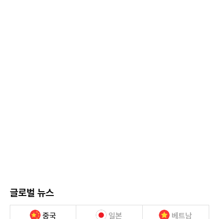
글로벌 뉴스
중국
일본
베트남