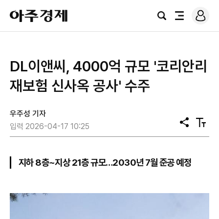
로
아
그
검
전
주
인
색
체
경
메
제
뉴
DL이앤씨, 4000억 규모 '코리안리
재보험 신사옥 공사' 수주
우주성 기자
공
텍
입력 2026-04-17 10:25
유
스
트
크
기
지하 8층~지상 21층 규모…2030년 7월 준공 예정