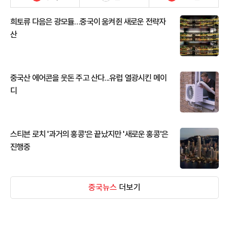
희토류 다음은 광모듈…중국이 움켜쥔 새로운 전략자
산
중국산 에어콘을 웃돈 주고 산다...유럽 열광시킨 메이
디
스티븐 로치 '과거의 홍콩'은 끝났지만 '새로운 홍콩'은
진행중
중국뉴스
더보기