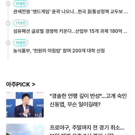
14분전
관세전쟁 '엔드게임' 윤곽 나오나…한국 新통상정책 교두보 활
용해야
17분전
섬유패션 글로벌 경쟁력 키운다…산업부 15개 과제 180억 지
원
18분전
농식품부, '천원의 아침밥' 참여 200개 대학 선정
아주PICK >
"경솔한 언행 깊이 반성"…고개 숙인
신동엽, 무슨 일이길래?
프로야구, 주말까지 전 경기 취소…