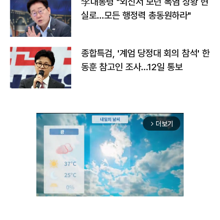
李대통령 "외신서 보던 폭염 상황 현
실로…모든 행정력 총동원하라"
종합특검, '계엄 당정대 회의 참석' 한
동훈 참고인 조사...12일 통보
더보기
arrow_forward_ios