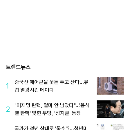
트렌드뉴스
중국산 에어콘을 웃돈 주고 산다...유
1
럽 열광시킨 메이디
"이재명 탄핵, 얼마 안 남았다"...'윤석
2
열 탄핵' 맞힌 무당, '성지글' 등장
국가가 청년 상대로 '통수'?...청년미