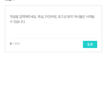
0
/ 300
등록