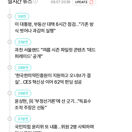
실시간 뉴스
08.07 20:39
UPDATE
5분전
이 대통령, 부동산 대책 6시간 점검…"기존 방
식 벗어나 과감히 실행"
23분전
과천 서울랜드 "여름 시즌 파일럿 콘텐츠 '데드
퍼레이드' 공개"
28분전
'한국한의약진흥원이 지원하고 오너브가 결
실'…CES 혁신상 이어 62억 펀딩 성공
29분전
윤상현, 與 '부정선거론'에 선 긋기…"득표수
조작 주장은 선동"
37분전
국민의힘 윤리위 또 내홍…위원 2명 사퇴하며