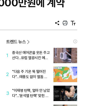
4000만원에 계약
공
프
텍
유
린
스
트
트
크
기
트렌드 뉴스
중국산 에어콘을 웃돈 주고
1
산다...유럽 열광시킨 메이
디
"다음 주 기온 뚝 떨어진
2
다"…태풍도 없이 열돔 박
살 낸 '이것'
"이재명 탄핵, 얼마 안 남았
3
다"...'윤석열 탄핵' 맞힌 무
당, '성지글' 등장