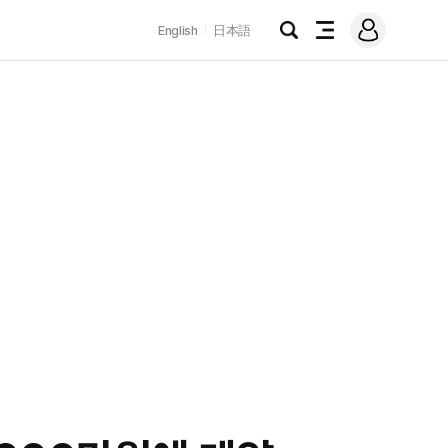
로
English
日本語
그
검
전
인
색
체
메
뉴