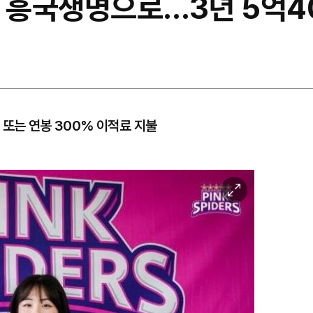
영, 흥국생명으로…3년 5억
 또는 연봉 300% 이적료 지불
이
미
지
확
대