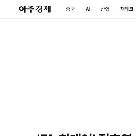
아
중국
AI
산업
재테크
주
경
제