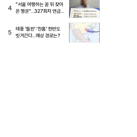
"서울 여행하는 꿈 뒤 찾아
4
온 행운"…327회차 연금
복권720+ 당첨번호조회
주목
태풍 '돌핀'·'찬홈' 한반도
5
빗겨간다…예상 경로는?