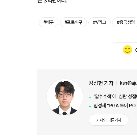
은 3억원이다.
#배구
#프로배구
#V리그
#흥국생명
강상헌 기자
ksh@aj
'압수수색'에 '심판 성
임성재 "PGA 투어 PO
기자의 다른기사