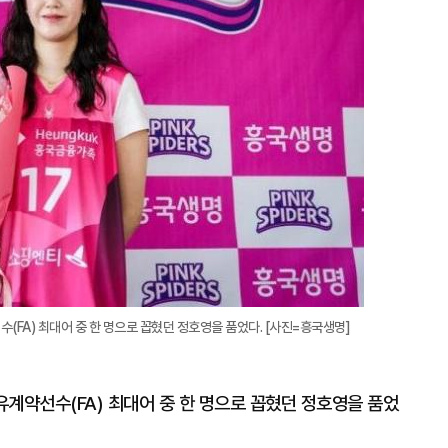
(FA) 최대어 중 한 명으로 꼽혔던 정호영을 품었다. [사진=흥국생명]
계약선수(FA) 최대어 중 한 명으로 꼽혔던 정호영을 품었