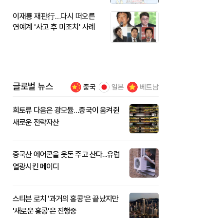
이재룡 재판行…다시 떠오른
연예계 '사고 후 미조치' 사례
글로벌 뉴스
중국
일본
베트남
희토류 다음은 광모듈…중국이 움켜쥔
새로운 전략자산
중국산 에어콘을 웃돈 주고 산다...유럽
열광시킨 메이디
스티븐 로치 '과거의 홍콩'은 끝났지만
'새로운 홍콩'은 진행중