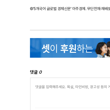
©'5개국어 글로벌 경제신문' 아주경제. 무단전재·재배
댓글
0