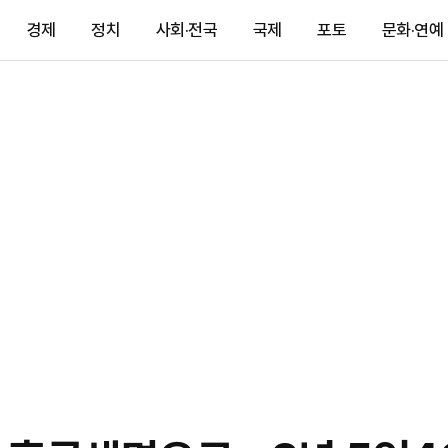
경제
정치
사회·전국
국제
포토
문화·연예