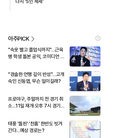
다시 '5인 체제'
아주PICK
"속옷 빨고 졸업식까지"…근육
병 학생 돌본 공익, 코미디언 김
규원이었다
"경솔한 언행 깊이 반성"…고개
숙인 신동엽, 무슨 일이길래?
프로야구, 주말까지 전 경기 취
소…11일 재개·오후 7시 경기
시작
태풍 '돌핀'·'찬홈' 한반도 빗겨
간다…예상 경로는?