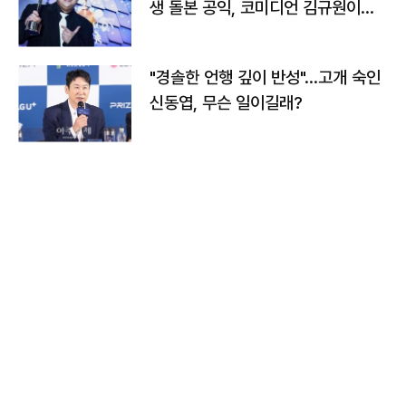
생 돌본 공익, 코미디언 김규원이었
다
"경솔한 언행 깊이 반성"…고개 숙인
신동엽, 무슨 일이길래?