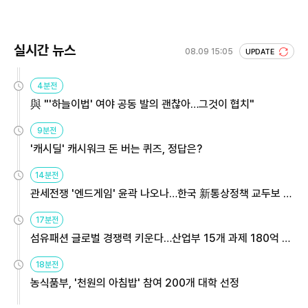
회 주목
실시간 뉴스
08.09 15:05
UPDATE
4분전
與 "'하늘이법' 여야 공동 발의 괜찮아…그것이 협치"
9분전
'캐시딜' 캐시워크 돈 버는 퀴즈, 정답은?
14분전
관세전쟁 '엔드게임' 윤곽 나오나…한국 新통상정책 교두보 활
용해야
17분전
섬유패션 글로벌 경쟁력 키운다…산업부 15개 과제 180억 지
원
18분전
농식품부, '천원의 아침밥' 참여 200개 대학 선정