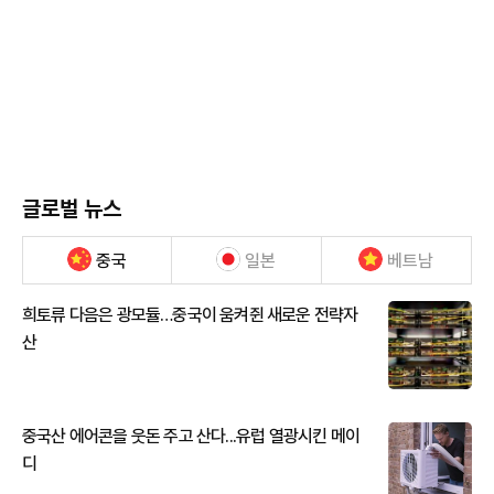
글로벌 뉴스
중국
일본
베트남
희토류 다음은 광모듈…중국이 움켜쥔 새로운 전략자
산
중국산 에어콘을 웃돈 주고 산다...유럽 열광시킨 메이
디