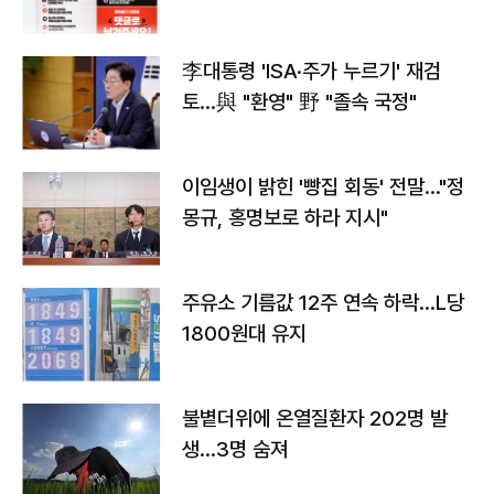
李대통령 'ISA·주가 누르기' 재검
토…與 "환영" 野 "졸속 국정"
이임생이 밝힌 '빵집 회동' 전말…"정
몽규, 홍명보로 하라 지시"
주유소 기름값 12주 연속 하락…L당
1800원대 유지
불볕더위에 온열질환자 202명 발
생…3명 숨져