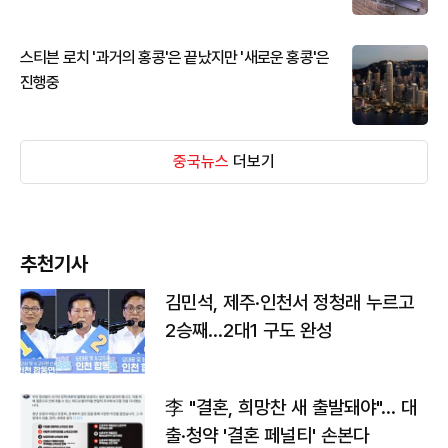
스티븐 로치 '과거의 홍콩'은 끝났지만 '새로운 홍콩'은
진행중
중국뉴스
더보기
추천기사
김민석, 제주·인천서 정청래 누르고
2승째…2대1 구도 완성
李 "결혼, 희망찬 새 출발돼야"… 대
출·청약 '결혼 페널티' 손본다