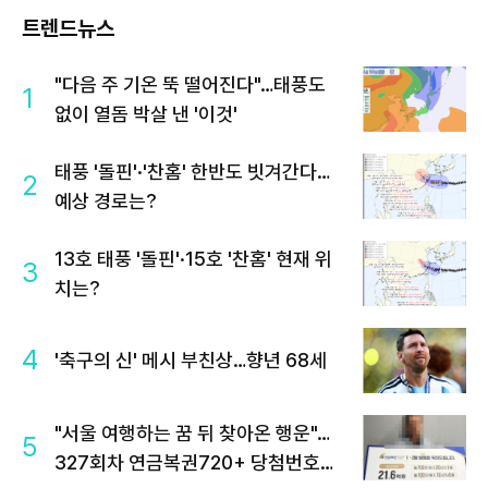
트렌드뉴스
"다음 주 기온 뚝 떨어진다"…태풍도
1
없이 열돔 박살 낸 '이것'
태풍 '돌핀'·'찬홈' 한반도 빗겨간다…
2
예상 경로는?
13호 태풍 '돌핀'·15호 '찬홈' 현재 위
3
치는?
4
'축구의 신' 메시 부친상…향년 68세
"서울 여행하는 꿈 뒤 찾아온 행운"…
5
327회차 연금복권720+ 당첨번호조