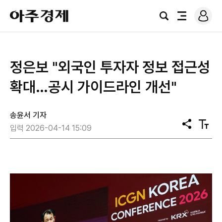
로
아
그
검
전
주
인
색
체
경
메
제
뉴
정은보 "외국인 투자자 정보 접근성
확대…공시 가이드라인 개선"
송윤서 기자
공
텍
입력 2026-04-14 15:09
유
스
트
크
기