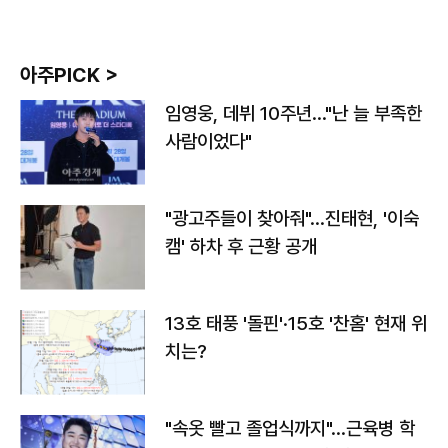
아주PICK >
임영웅, 데뷔 10주년…"난 늘 부족한
사람이었다"
"광고주들이 찾아줘"…진태현, '이숙
캠' 하차 후 근황 공개
13호 태풍 '돌핀'·15호 '찬홈' 현재 위
치는?
"속옷 빨고 졸업식까지"…근육병 학