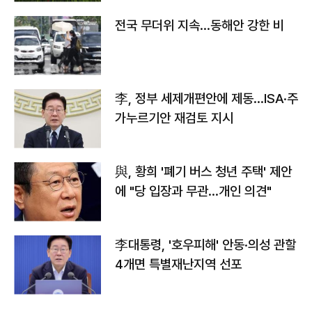
전국 무더위 지속…동해안 강한 비
李, 정부 세제개편안에 제동…ISA·주
가누르기안 재검토 지시
與, 황희 '폐기 버스 청년 주택' 제안
에 "당 입장과 무관…개인 의견"
李대통령, '호우피해' 안동·의성 관할
4개면 특별재난지역 선포