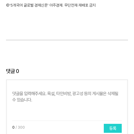
©'5개국어 글로벌 경제신문' 아주경제. 무단전재·재배포 금지
댓글
0
0
/ 300
등록