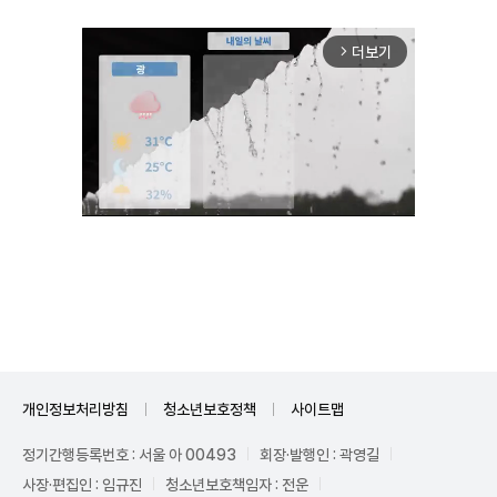
더보기
arrow_forward_ios
Unmute
개인정보처리방침
청소년보호정책
사이트맵
정기간행등록번호 : 서울 아 00493
회장·발행인 : 곽영길
사장·편집인 : 임규진
청소년보호책임자 : 전운