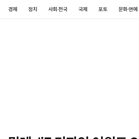
경제
정치
사회·전국
국제
포토
문화·연예