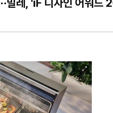
··밀레, 'iF 디자인 어워드 
이
미
지
확
대