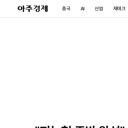
아
중국
AI
산업
재테크
주
경
제