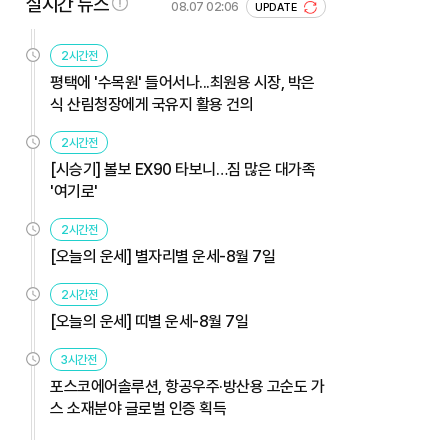
실시간 뉴스
08.07 02:06
UPDATE
2시간전
평택에 '수목원' 들어서나...최원용 시장, 박은
식 산림청장에게 국유지 활용 건의
2시간전
[시승기] 볼보 EX90 타보니…짐 많은 대가족
'여기로'
2시간전
[오늘의 운세] 별자리별 운세-8월 7일
2시간전
[오늘의 운세] 띠별 운세-8월 7일
3시간전
포스코에어솔루션, 항공우주·방산용 고순도 가
스 소재분야 글로벌 인증 획득