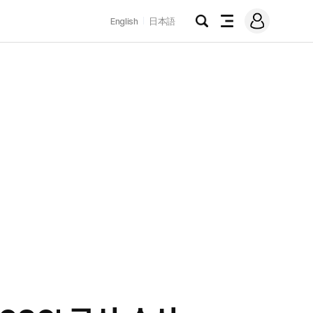
로
English
日本語
그
검
전
인
색
체
메
뉴