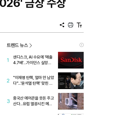
2026' 금상 수상
공
프
텍
유
린
스
트
트
크
기
트렌드 뉴스
샌디스크, AI 수요에 '매출
1
4.7배'…가이던스 실망에
'주가는 하락'
"이재명 탄핵, 얼마 안 남았
2
다"...'윤석열 탄핵' 맞힌 무
당, '성지글' 등장
중국산 에어콘을 웃돈 주고
3
산다...유럽 열광시킨 메이
디