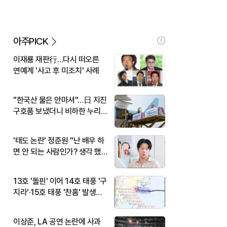
아주PICK
이재룡 재판行…다시 떠오른
연예계 '사고 후 미조치' 사례
"한국산 물은 안마셔"…日 지진
구호품 보냈더니 비하한 누리
꾼
'태도 논란' 정준원 "난 배우 하
면 안 되는 사람인가? 생각 했
다"
13호 '돌핀' 이어 14호 태풍 '구
지라'·15호 태풍 '찬홈' 발생…
현재 위치와 이동경로는?
이상준, LA 공연 논란에 사과