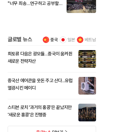
"너무 죄송…연구하고 공부할
것"
글로벌 뉴스
중국
일본
베트남
희토류 다음은 광모듈…중국이 움켜쥔
새로운 전략자산
중국산 에어콘을 웃돈 주고 산다...유럽
열광시킨 메이디
스티븐 로치 '과거의 홍콩'은 끝났지만
'새로운 홍콩'은 진행중