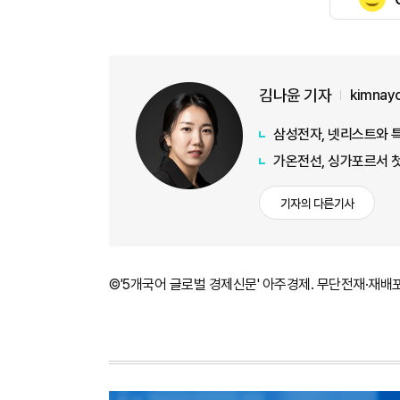
김나윤 기자
kimnay
삼성전자, 넷리스트와 
가온전선, 싱가포르서 첫
기자의 다른기사
©'5개국어 글로벌 경제신문' 아주경제. 무단전재·재배