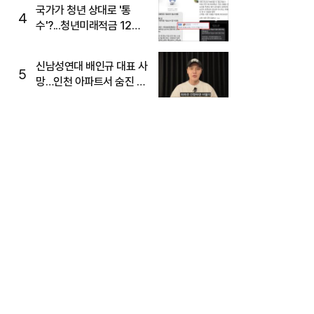
국가가 청년 상대로 '통
4
수'?...청년미래적금 12%
준다더니 "응, 오류야"
신남성연대 배인규 대표 사
5
망…인천 아파트서 숨진 채
발견