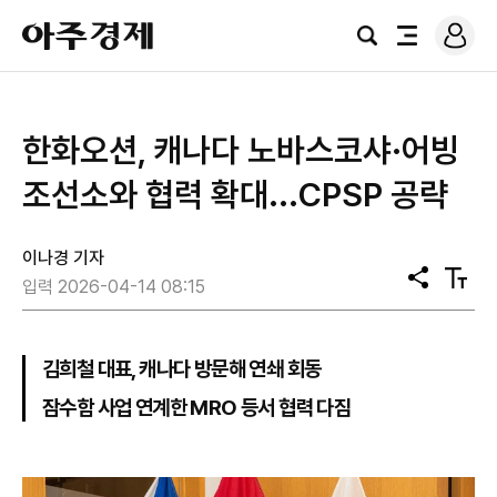
로
아
그
검
전
주
인
색
체
경
메
제
뉴
한화오션, 캐나다 노바스코샤·어빙
조선소와 협력 확대...CPSP 공략
이나경 기자
공
텍
입력 2026-04-14 08:15
유
스
트
크
기
김희철 대표, 캐나다 방문해 연쇄 회동
잠수함 사업 연계한 MRO 등서 협력 다짐