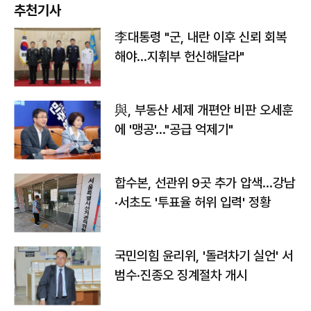
추천기사
李대통령 "군, 내란 이후 신뢰 회복
해야…지휘부 헌신해달라"
與, 부동산 세제 개편안 비판 오세훈
에 '맹공'…"공급 억제기"
합수본, 선관위 9곳 추가 압색…강남
·서초도 '투표율 허위 입력' 정황
국민의힘 윤리위, '돌려차기 실언' 서
범수·진종오 징계절차 개시