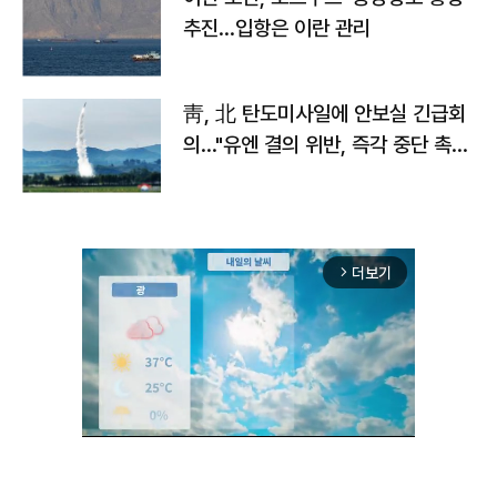
추진…입항은 이란 관리
靑, 北 탄도미사일에 안보실 긴급회
의…"유엔 결의 위반, 즉각 중단 촉
구"
더보기
arrow_forward_ios