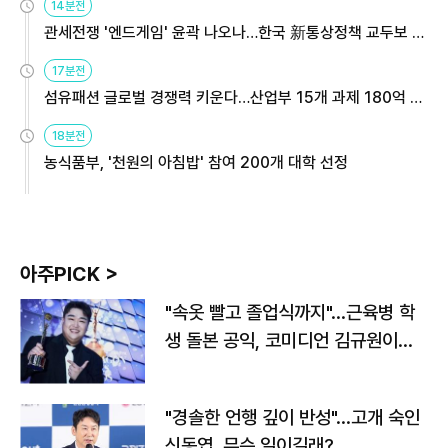
14분전
관세전쟁 '엔드게임' 윤곽 나오나…한국 新통상정책 교두보 활
용해야
17분전
섬유패션 글로벌 경쟁력 키운다…산업부 15개 과제 180억 지
원
18분전
농식품부, '천원의 아침밥' 참여 200개 대학 선정
아주PICK >
"속옷 빨고 졸업식까지"…근육병 학
생 돌본 공익, 코미디언 김규원이었
다
"경솔한 언행 깊이 반성"…고개 숙인
신동엽, 무슨 일이길래?