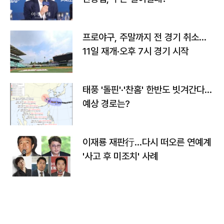
프로야구, 주말까지 전 경기 취소…
11일 재개·오후 7시 경기 시작
태풍 '돌핀'·'찬홈' 한반도 빗겨간다…
예상 경로는?
이재룡 재판行…다시 떠오른 연예계
'사고 후 미조치' 사례