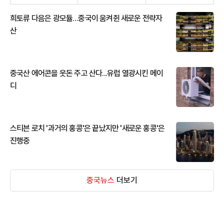
희토류 다음은 광모듈…중국이 움켜쥔 새로운 전략자
산
중국산 에어콘을 웃돈 주고 산다...유럽 열광시킨 메이
디
스티븐 로치 '과거의 홍콩'은 끝났지만 '새로운 홍콩'은
진행중
중국뉴스
더보기