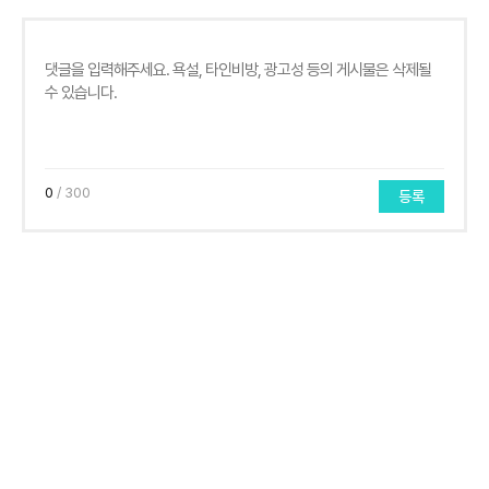
0
/ 300
등록