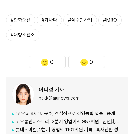
#한화오션
#캐나다
#잠수함사업
#MRO
#어빙조선소
0
0
이나경 기자
nakk@ajunews.com
'코오롱 4세' 이규호, 호실적으로 경영능력 입증…승계 기반 강화
코오롱인더스트리, 2분기 영업이익 987억원...전년比 118% 증가
롯데케미칼, 2분기 영업익 1101억원 기록...흑자전환 성공