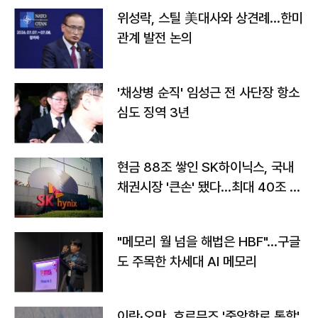
위성락, 스틸 美대사와 상견례…한미
관계 발전 논의
'채상병 순직' 임성근 전 사단장 항소
심도 징역 3년
현금 88조 쌓인 SK하이닉스, 국내
채권시장 '큰손' 됐다…최대 40조 투
자
"메모리 월 넘을 해법은 HBF"…구글
도 주목한 차세대 AI 메모리
이란·오만, 호르무즈 '중앙항로 통항'