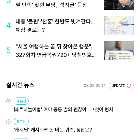
3
열 탄핵' 맞힌 무당, '성지글' 등장
태풍 '돌핀'·'찬홈' 한반도 빗겨간다…
4
예상 경로는?
"서울 여행하는 꿈 뒤 찾아온 행운"…
5
327회차 연금복권720+ 당첨번호조
회 주목
실시간 뉴스
08.08 00:14
UPDATE
4분전
與 "'하늘이법' 여야 공동 발의 괜찮아…그것이 협치"
9분전
'캐시딜' 캐시워크 돈 버는 퀴즈, 정답은?