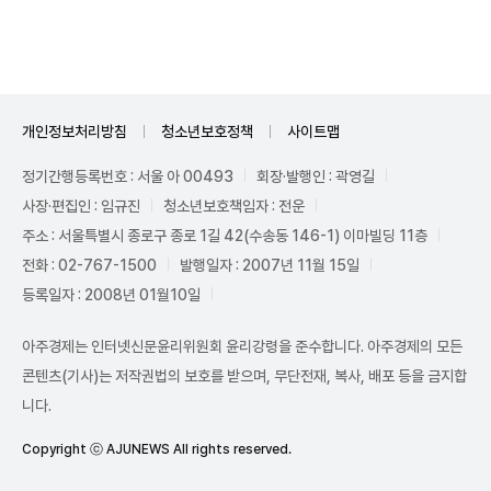
Unmute
개인정보처리방침
청소년보호정책
사이트맵
정기간행등록번호 : 서울 아 00493
회장·발행인 : 곽영길
사장·편집인 : 임규진
청소년보호책임자 : 전운
주소 : 서울특별시 종로구 종로 1길 42(수송동 146-1) 이마빌딩 11층
전화 : 02-767-1500
발행일자 : 2007년 11월 15일
등록일자 : 2008년 01월10일
아주경제는 인터넷신문윤리위원회 윤리강령을 준수합니다. 아주경제의 모든
콘텐츠(기사)는 저작권법의 보호를 받으며, 무단전재, 복사, 배포 등을 금지합
니다.
Copyright ⓒ AJUNEWS All rights reserved.