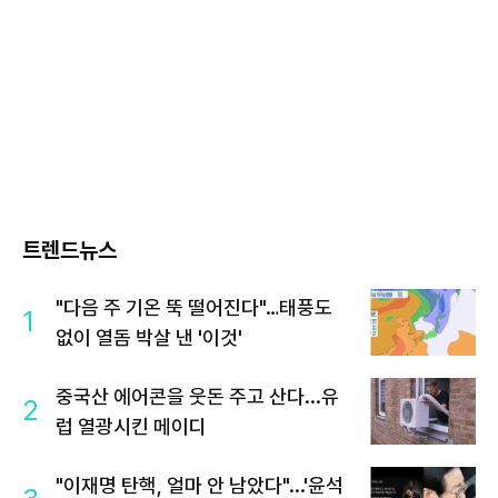
트렌드뉴스
"다음 주 기온 뚝 떨어진다"…태풍도
1
없이 열돔 박살 낸 '이것'
중국산 에어콘을 웃돈 주고 산다...유
2
럽 열광시킨 메이디
"이재명 탄핵, 얼마 안 남았다"...'윤석