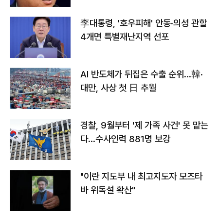
李대통령, '호우피해' 안동·의성 관할
4개면 특별재난지역 선포
AI 반도체가 뒤집은 수출 순위…韓·
대만, 사상 첫 日 추월
경찰, 9월부터 '제 가족 사건' 못 맡는
다…수사인력 881명 보강
"이란 지도부 내 최고지도자 모즈타
바 위독설 확산"