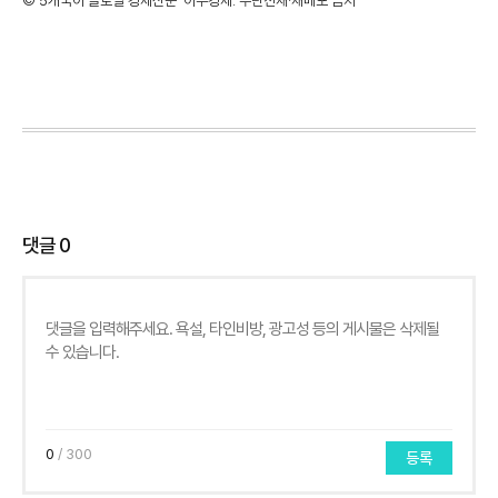
©'5개국어 글로벌 경제신문' 아주경제. 무단전재·재배포 금지
댓글
0
0
/ 300
등록