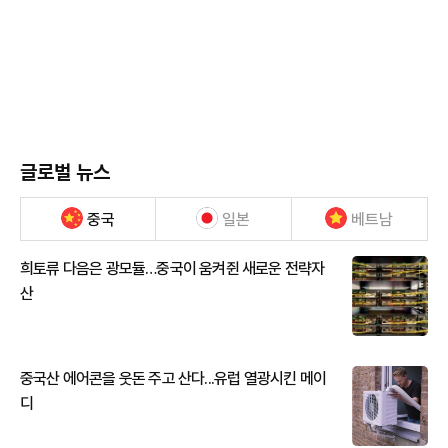
글로벌 뉴스
중국
일본
베트남
희토류 다음은 광모듈…중국이 움켜쥔 새로운 전략자
산
중국산 에어콘을 웃돈 주고 산다...유럽 열광시킨 메이
디