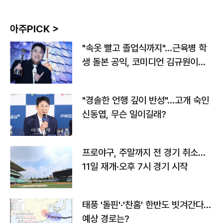
아주PICK >
"속옷 빨고 졸업식까지"…근육병 학
생 돌본 공익, 코미디언 김규원이었
다
"경솔한 언행 깊이 반성"…고개 숙인
신동엽, 무슨 일이길래?
프로야구, 주말까지 전 경기 취소…
11일 재개·오후 7시 경기 시작
태풍 '돌핀'·'찬홈' 한반도 빗겨간다…
예상 경로는?