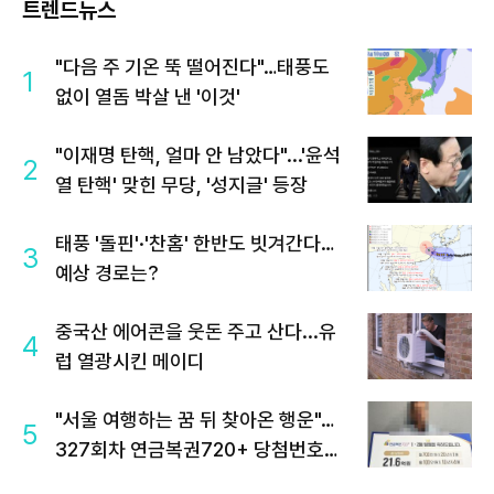
트렌드뉴스
"다음 주 기온 뚝 떨어진다"…태풍도
1
없이 열돔 박살 낸 '이것'
"이재명 탄핵, 얼마 안 남았다"...'윤석
2
열 탄핵' 맞힌 무당, '성지글' 등장
태풍 '돌핀'·'찬홈' 한반도 빗겨간다…
3
예상 경로는?
중국산 에어콘을 웃돈 주고 산다...유
4
럽 열광시킨 메이디
"서울 여행하는 꿈 뒤 찾아온 행운"…
5
327회차 연금복권720+ 당첨번호조
회 주목