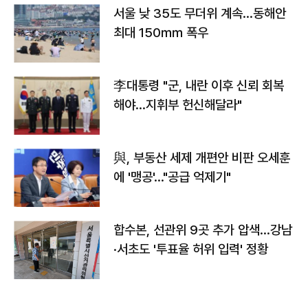
서울 낮 35도 무더위 계속…동해안
최대 150㎜ 폭우
李대통령 "군, 내란 이후 신뢰 회복
해야…지휘부 헌신해달라"
與, 부동산 세제 개편안 비판 오세훈
에 '맹공'…"공급 억제기"
합수본, 선관위 9곳 추가 압색…강남
·서초도 '투표율 허위 입력' 정황