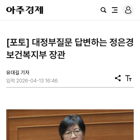
로
아
그
검
전
주
인
색
체
경
메
제
뉴
[포토] 대정부질문 답변하는 ​​​​​​​정은경
보건복지부 장관
유대길 기자
공
텍
입력 2026-04-13 16:46
유
스
트
크
기