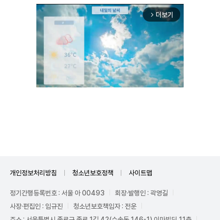
더보기
arrow_forward_ios
Unmute
개인정보처리방침
청소년보호정책
사이트맵
정기간행등록번호 : 서울 아 00493
회장·발행인 : 곽영길
사장·편집인 : 임규진
청소년보호책임자 : 전운
주소 : 서울특별시 종로구 종로 1길 42(수송동 146-1) 이마빌딩 11층