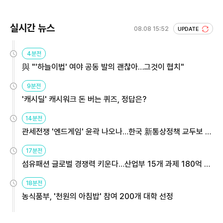
실시간 뉴스
08.08 15:52
UPDATE
4분전
與 "'하늘이법' 여야 공동 발의 괜찮아…그것이 협치"
9분전
'캐시딜' 캐시워크 돈 버는 퀴즈, 정답은?
14분전
관세전쟁 '엔드게임' 윤곽 나오나…한국 新통상정책 교두보 활
용해야
17분전
섬유패션 글로벌 경쟁력 키운다…산업부 15개 과제 180억 지
원
18분전
농식품부, '천원의 아침밥' 참여 200개 대학 선정