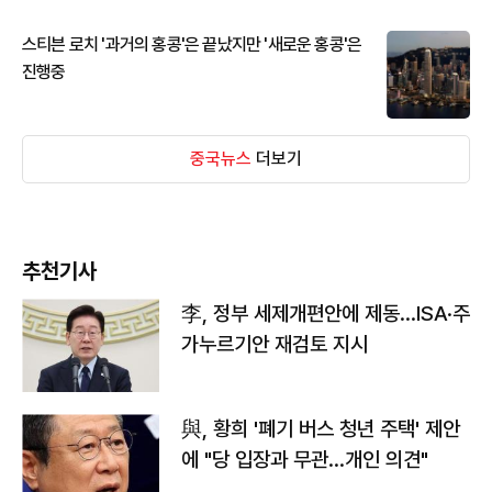
스티븐 로치 '과거의 홍콩'은 끝났지만 '새로운 홍콩'은
진행중
중국뉴스
더보기
추천기사
李, 정부 세제개편안에 제동…ISA·주
가누르기안 재검토 지시
與, 황희 '폐기 버스 청년 주택' 제안
에 "당 입장과 무관…개인 의견"