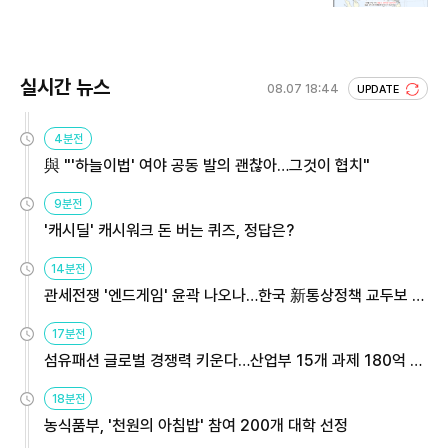
실시간 뉴스
08.07 18:44
UPDATE
4분전
與 "'하늘이법' 여야 공동 발의 괜찮아…그것이 협치"
9분전
'캐시딜' 캐시워크 돈 버는 퀴즈, 정답은?
14분전
관세전쟁 '엔드게임' 윤곽 나오나…한국 新통상정책 교두보 활
용해야
17분전
섬유패션 글로벌 경쟁력 키운다…산업부 15개 과제 180억 지
원
18분전
농식품부, '천원의 아침밥' 참여 200개 대학 선정