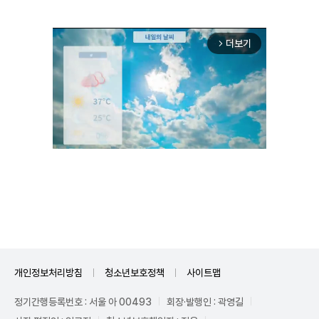
더보기
arrow_forward_ios
Unmute
개인정보처리방침
청소년보호정책
사이트맵
정기간행등록번호 : 서울 아 00493
회장·발행인 : 곽영길