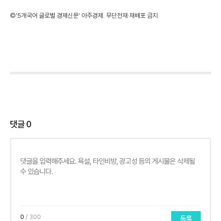
©'5개국어 글로벌 경제신문' 아주경제. 무단전재·재배포 금지
댓글
0
0
/ 300
등록