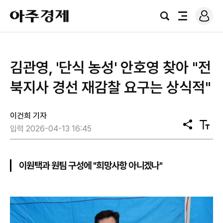
로
아
그
검
전
주
인
색
체
경
메
제
뉴
김관영, '단식 농성' 안호영 찾아 "전
북지사 경선 재감찰 요구는 상식적"
이건희 기자
공
텍
입력 2026-04-13 16:45
유
스
트
크
기
이원택과 원팀 구성에 "희망사항 아니겠나"