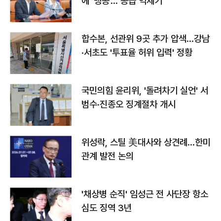
에 '맹공'…"공급 억제기"
합수본, 선관위 9곳 추가 압색…강남
·서초도 '투표율 허위 입력' 정황
국민의힘 윤리위, '돌려차기 실언' 서
범수·진종오 징계절차 개시
위성락, 스틸 美대사와 상견례…한미
관계 발전 논의
'채상병 순직' 임성근 전 사단장 항소
심도 징역 3년