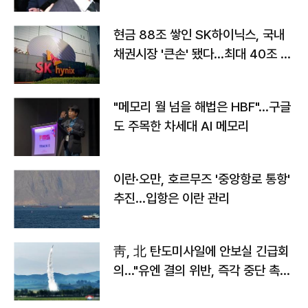
현금 88조 쌓인 SK하이닉스, 국내
채권시장 '큰손' 됐다…최대 40조 투
자
"메모리 월 넘을 해법은 HBF"…구글
도 주목한 차세대 AI 메모리
이란·오만, 호르무즈 '중앙항로 통항'
추진…입항은 이란 관리
靑, 北 탄도미사일에 안보실 긴급회
의…"유엔 결의 위반, 즉각 중단 촉
구"