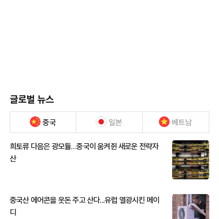
글로벌 뉴스
중국
일본
베트남
희토류 다음은 광모듈…중국이 움켜쥔 새로운 전략자
산
중국산 에어콘을 웃돈 주고 산다...유럽 열광시킨 메이
디