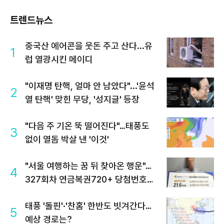
트렌드뉴스
중국산 에어콘을 웃돈 주고 산다...유
1
럽 열광시킨 메이디
"이재명 탄핵, 얼마 안 남았다"...'윤석
2
열 탄핵' 맞힌 무당, '성지글' 등장
"다음 주 기온 뚝 떨어진다"…태풍도
3
없이 열돔 박살 낸 '이것'
"서울 여행하는 꿈 뒤 찾아온 행운"…
4
327회차 연금복권720+ 당첨번호조
회 주목
태풍 '돌핀'·'찬홈' 한반도 빗겨간다…
5
예상 경로는?