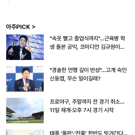
아주PICK >
"속옷 빨고 졸업식까지"…근육병 학
생 돌본 공익, 코미디언 김규원이었
다
"경솔한 언행 깊이 반성"…고개 숙인
신동엽, 무슨 일이길래?
프로야구, 주말까지 전 경기 취소…
11일 재개·오후 7시 경기 시작
태풍 '돌핀'·'찬홈' 한반도 빗겨간다…