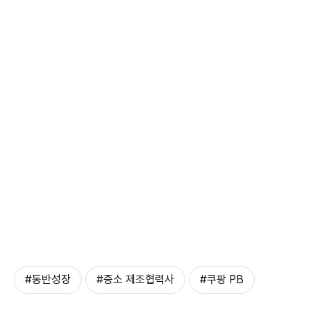
#동반성장
#중소 제조협력사
#쿠팡 PB