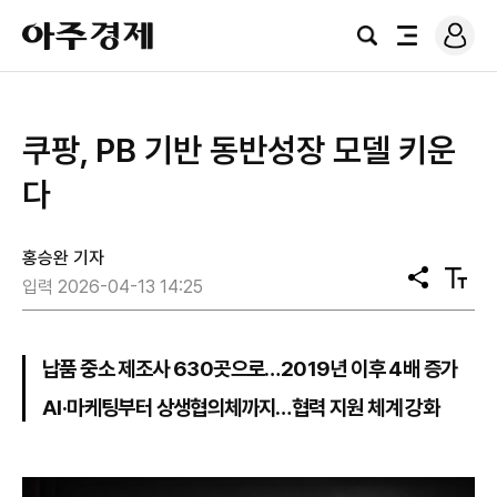
로
아
그
검
전
주
인
색
체
경
메
제
뉴
쿠팡, PB 기반 동반성장 모델 키운
다
홍승완 기자
공
텍
입력 2026-04-13 14:25
유
스
트
크
기
납품 중소 제조사 630곳으로…2019년 이후 4배 증가
AI·마케팅부터 상생협의체까지…협력 지원 체계 강화