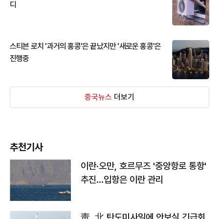
디
스티븐 로치 '과거의 홍콩'은 끝났지만 '새로운 홍콩'은
진행중
중국뉴스
더보기
추천기사
이란·오만, 호르무즈 '중앙항로 통항'
추진…입항은 이란 관리
靑, 北 탄도미사일에 안보실 긴급회