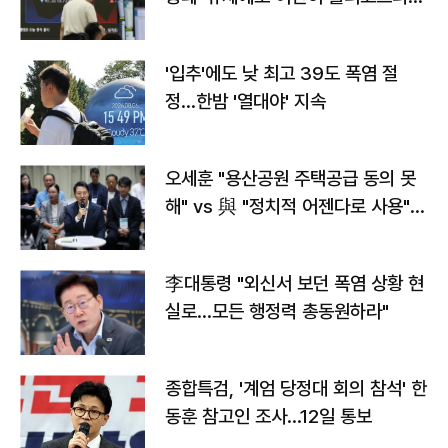
타는 코스피
'입추'에도 낮 최고 39도 폭염 절
정…한밤 '열대야' 지속
오세훈 "용산공원 주택공급 동의 못
해" vs 與 "정치적 어젠다로 사용"
맞불
李대통령 "외신서 보던 폭염 상황 현
실로…모든 행정력 총동원하라"
종합특검, '계엄 당정대 회의 참석' 한
동훈 참고인 조사...12일 통보