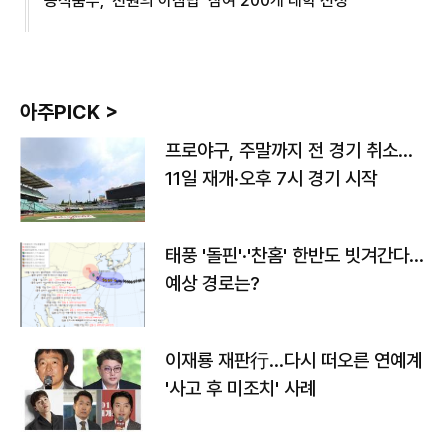
농식품부, '천원의 아침밥' 참여 200개 대학 선정
아주PICK >
프로야구, 주말까지 전 경기 취소…
11일 재개·오후 7시 경기 시작
태풍 '돌핀'·'찬홈' 한반도 빗겨간다…
예상 경로는?
이재룡 재판行…다시 떠오른 연예계
'사고 후 미조치' 사례