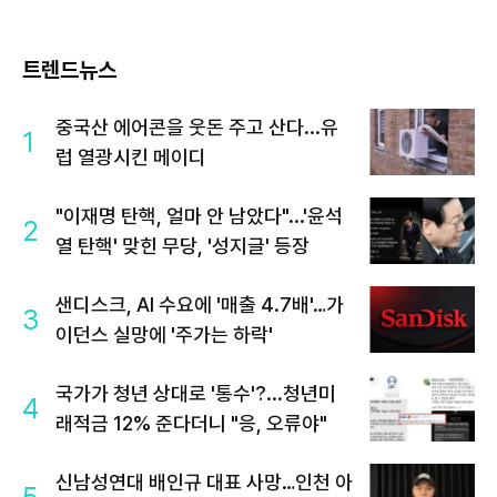
트렌드뉴스
중국산 에어콘을 웃돈 주고 산다...유
1
럽 열광시킨 메이디
"이재명 탄핵, 얼마 안 남았다"...'윤석
2
열 탄핵' 맞힌 무당, '성지글' 등장
샌디스크, AI 수요에 '매출 4.7배'…가
3
이던스 실망에 '주가는 하락'
국가가 청년 상대로 '통수'?...청년미
4
래적금 12% 준다더니 "응, 오류야"
신남성연대 배인규 대표 사망…인천 아
5