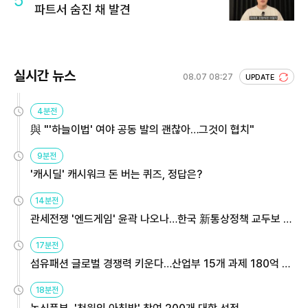
파트서 숨진 채 발견
실시간 뉴스
08.07 08:27
UPDATE
4분전
與 "'하늘이법' 여야 공동 발의 괜찮아…그것이 협치"
9분전
'캐시딜' 캐시워크 돈 버는 퀴즈, 정답은?
14분전
관세전쟁 '엔드게임' 윤곽 나오나…한국 新통상정책 교두보 활
용해야
17분전
섬유패션 글로벌 경쟁력 키운다…산업부 15개 과제 180억 지
원
18분전