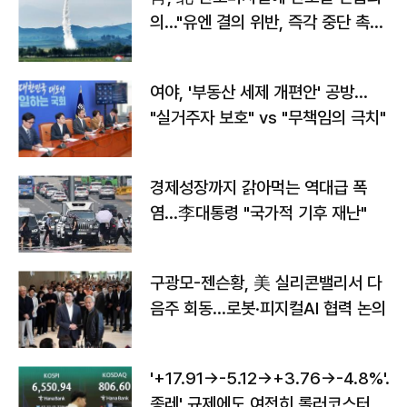
의…"유엔 결의 위반, 즉각 중단 촉
구"
여야, '부동산 세제 개편안' 공방…
"실거주자 보호" vs "무책임의 극치"
경제성장까지 갉아먹는 역대급 폭
염…李대통령 "국가적 기후 재난"
구광모-젠슨황, 美 실리콘밸리서 다
음주 회동…로봇·피지컬AI 협력 논의
'+17.91→-5.12→+3.76→-4.8%'…'
종레' 규제에도 여전히 롤러코스터