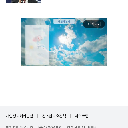
더보기
arrow_forward_ios
Unmute
개인정보처리방침
청소년보호정책
사이트맵
정기간행등록번호 : 서울 아 00493
회장·발행인 : 곽영길